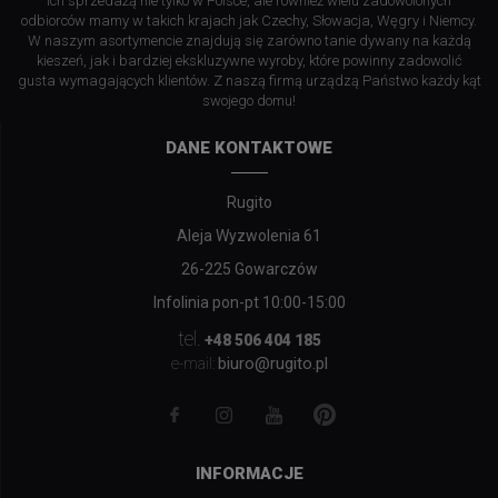
ich sprzedażą nie tylko w Polsce, ale również wielu zadowolonych
odbiorców mamy w takich krajach jak Czechy, Słowacja, Węgry i Niemcy.
W naszym asortymencie znajdują się zarówno tanie dywany na każdą
kieszeń, jak i bardziej ekskluzywne wyroby, które powinny zadowolić
gusta wymagających klientów. Z naszą firmą urządzą Państwo każdy kąt
swojego domu!
DANE KONTAKTOWE
Rugito
Aleja Wyzwolenia 61
26-225 Gowarczów
Infolinia pon-pt 10:00-15:00
tel.
+48 506 404 185
biuro@rugito.pl
e-mail:
INFORMACJE