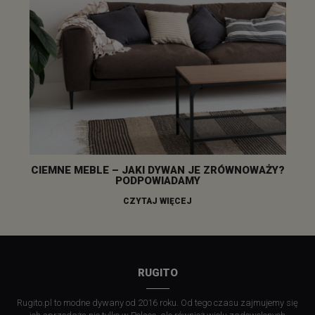
CIEMNE MEBLE – JAKI DYWAN JE ZRÓWNOWAŻY?
PODPOWIADAMY
CZYTAJ WIĘCEJ
RUGITO
Rugito.pl to modne dywany od 2016 roku. Od tego czasu zajmujemy się