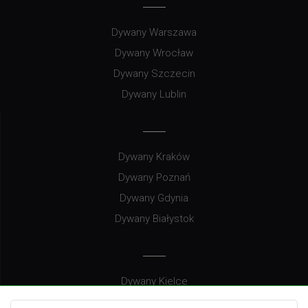
Dywany Warszawa
Dywany Wrocław
Dywany Szczecin
Dywany Lublin
Dywany Kraków
Dywany Poznań
Dywany Gdynia
Dywany Białystok
Dywany Kielce
Dywany Gdańsk