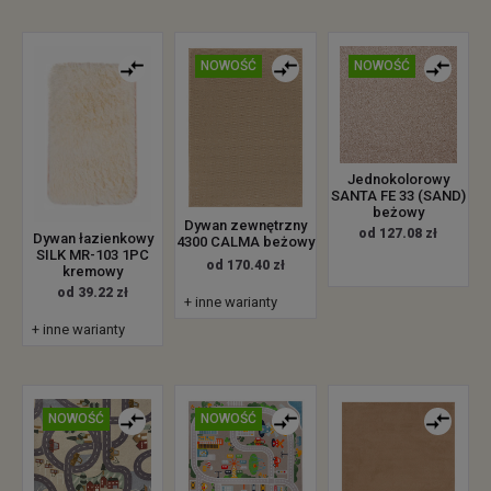
NOWOŚĆ
NOWOŚĆ
Jednokolorowy
SANTA FE 33 (SAND)
beżowy
Dywan zewnętrzny
od 127.08 zł
Dywan łazienkowy
4300 CALMA beżowy
SILK MR-103 1PC
od 170.40 zł
kremowy
od 39.22 zł
+ inne warianty
+ inne warianty
NOWOŚĆ
NOWOŚĆ