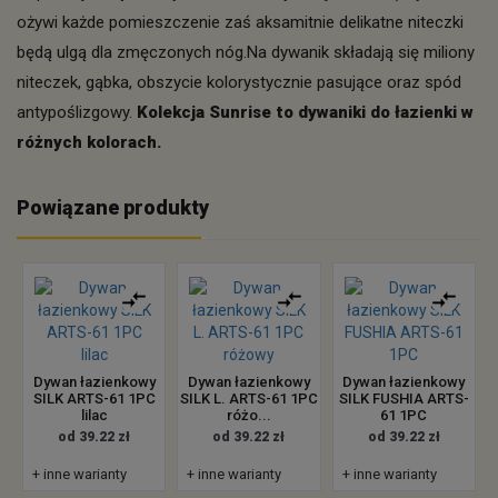
ożywi każde pomieszczenie zaś aksamitnie delikatne niteczki
będą ulgą dla zmęczonych nóg.Na dywanik składają się miliony
niteczek, gąbka, obszycie kolorystycznie pasujące oraz spód
antypoślizgowy.
Kolekcja Sunrise to dywaniki do łazienki w
różnych kolorach.
Powiązane produkty
Dywan łazienkowy
Dywan łazienkowy
Dywan łazienkowy
SILK ARTS-61 1PC
SILK L. ARTS-61 1PC
SILK FUSHIA ARTS-
lilac
różo...
61 1PC
od 39.22 zł
od 39.22 zł
od 39.22 zł
+ inne warianty
+ inne warianty
+ inne warianty