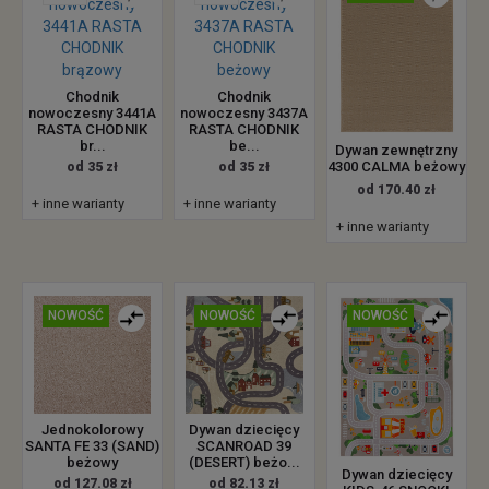
Chodnik
Chodnik
nowoczesny 3441A
nowoczesny 3437A
RASTA CHODNIK
RASTA CHODNIK
br...
be...
Dywan zewnętrzny
4300 CALMA beżowy
od 35 zł
od 35 zł
od 170.40 zł
+ inne warianty
+ inne warianty
+ inne warianty
NOWOŚĆ
NOWOŚĆ
NOWOŚĆ
Jednokolorowy
Dywan dziecięcy
SANTA FE 33 (SAND)
SCANROAD 39
beżowy
(DESERT) beżo...
Dywan dziecięcy
od 127.08 zł
od 82.13 zł