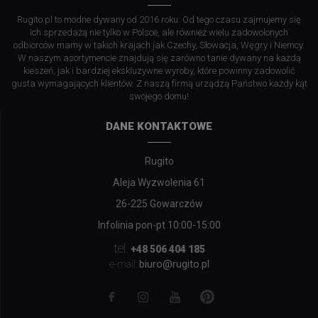
Rugito.pl to modne dywany od 2016 roku. Od tego czasu zajmujemy się
ich sprzedażą nie tylko w Polsce, ale również wielu zadowolonych
odbiorców mamy w takich krajach jak Czechy, Słowacja, Węgry i Niemcy.
W naszym asortymencie znajdują się zarówno tanie dywany na każdą
kieszeń, jak i bardziej ekskluzywne wyroby, które powinny zadowolić
gusta wymagających klientów. Z naszą firmą urządzą Państwo każdy kąt
swojego domu!
DANE KONTAKTOWE
Rugito
Aleja Wyzwolenia 61
26-225 Gowarczów
Infolinia pon-pt 10:00-15:00
tel.
+48 506 404 185
biuro@rugito.pl
e-mail: