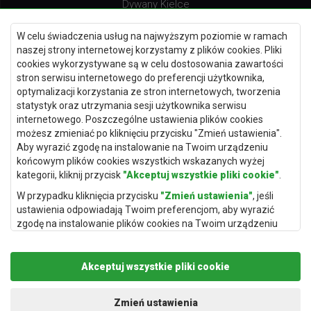
Dywany Kielce
Dywany Gdańsk
W celu świadczenia usług na najwyższym poziomie w ramach
Dywany Toruń
naszej strony internetowej korzystamy z plików cookies. Pliki
cookies wykorzystywane są w celu dostosowania zawartości
Dywany Bydgoszcz
stron serwisu internetowego do preferencji użytkownika,
optymalizacji korzystania ze stron internetowych, tworzenia
statystyk oraz utrzymania sesji użytkownika serwisu
internetowego. Poszczególne ustawienia plików cookies
Dywany Łódź
możesz zmieniać po kliknięciu przycisku "Zmień ustawienia".
Aby wyrazić zgodę na instalowanie na Twoim urządzeniu
Dywany Katowice
końcowym plików cookies wszystkich wskazanych wyżej
Dywany Rzeszów
kategorii, kliknij przycisk
"Akceptuj wszystkie pliki cookie"
.
Dywany Częstochowa
W przypadku kliknięcia przycisku
"Zmień ustawienia"
, jeśli
ustawienia odpowiadają Twoim preferencjom, aby wyrazić
zgodę na instalowanie plików cookies na Twoim urządzeniu
końcowym w wybranym przez Ciebie zakresie, kliknij przycisk
"Zapisz i zaakceptuj"
.
Akceptuj wszystkie pliki cookie
Podstawą przetwarzania danych osobowych, w zakresie w
jakim pliki cookie będą je zawierać, jest uzasadniony interes
Copyright © 2019
Rugito
. Wszelkie prawa zastrzeżone.
administratora danych osobowych (Rugito Radosław Bartosik z
Projekt i realizacja:
dimax.pl
Zmień ustawienia