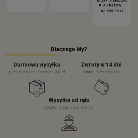
KIDS-46 SNOOKI
KIDS beżow...
od 239.36 zł
Dlaczego My?
Darmowa wysyłka
Zwroty w 14 dni
przy zamówieniu powyżej 249 zł
minimum formalności
Wysyłka od ręki
Wysyłamy zamówienie w 72h