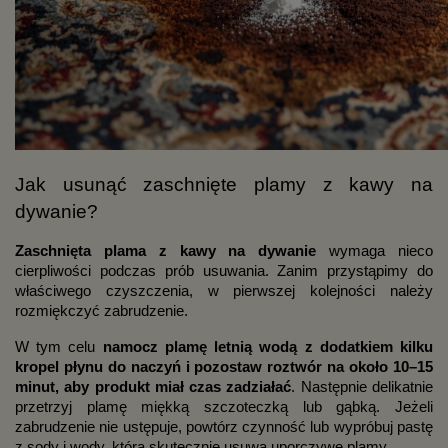
Jak usunąć zaschnięte plamy z kawy na
dywanie?
Zaschnięta plama z kawy na dywanie
wymaga nieco
cierpliwości podczas prób usuwania. Zanim przystąpimy do
właściwego czyszczenia, w pierwszej kolejności należy
rozmiękczyć zabrudzenie.
W tym celu
namocz plamę letnią wodą z dodatkiem kilku
kropel płynu do naczyń i pozostaw roztwór na około 10–15
minut, aby produkt miał czas zadziałać
. Następnie delikatnie
przetrzyj plamę miękką szczoteczką lub gąbką. Jeżeli
zabrudzenie nie ustępuje, powtórz czynność lub wypróbuj pastę
z sody i wody, która skutecznie usuwa uporczywe plamy.