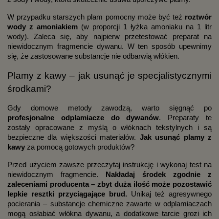
W przypadku starszych plam pomocny może być też
roztwór
wody z amoniakiem
(w proporcji 1 łyżka amoniaku na 1 litr
wody). Zaleca się, aby najpierw przetestować preparat na
niewidocznym fragmencie dywanu. W ten sposób upewnimy
się, że zastosowane substancje nie odbarwią włókien.
Plamy z kawy – jak usunąć je specjalistycznymi
środkami?
Gdy domowe metody zawodzą, warto sięgnąć po
profesjonalne odplamiacze do dywanów
. Preparaty te
zostały opracowane z myślą o włóknach tekstylnych i są
bezpieczne dla większości materiałów.
Jak usunąć
plamy z
kawy
za pomocą gotowych produktów?
Przed użyciem zawsze przeczytaj instrukcję i wykonaj test na
niewidocznym fragmencie.
Nakładaj środek zgodnie z
zaleceniami producenta – zbyt duża ilość może pozostawić
lepkie resztki przyciągające brud.
Unikaj też agresywnego
pocierania – substancje chemiczne zawarte w odplamiaczach
mogą osłabiać włókna dywanu, a dodatkowe tarcie grozi ich