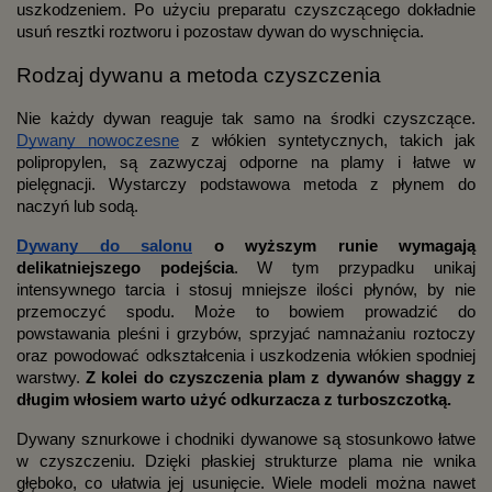
uszkodzeniem. Po użyciu preparatu czyszczącego dokładnie
usuń resztki roztworu i pozostaw dywan do wyschnięcia.
Rodzaj dywanu a metoda czyszczenia
Nie każdy dywan reaguje tak samo na środki czyszczące.
Dywany nowoczesne
z włókien syntetycznych, takich jak
polipropylen, są zazwyczaj odporne na plamy i łatwe w
pielęgnacji. Wystarczy podstawowa metoda z płynem do
naczyń lub sodą.
Dywany do salonu
o wyższym runie wymagają
delikatniejszego podejścia
. W tym przypadku unikaj
intensywnego tarcia i stosuj mniejsze ilości płynów, by nie
przemoczyć spodu. Może to bowiem prowadzić do
powstawania pleśni i grzybów, sprzyjać namnażaniu roztoczy
oraz powodować odkształcenia i uszkodzenia włókien spodniej
warstwy.
Z kolei do czyszczenia plam z dywanów shaggy z
długim włosiem warto użyć odkurzacza z turboszczotką.
Dywany sznurkowe i chodniki dywanowe są stosunkowo łatwe
w czyszczeniu. Dzięki płaskiej strukturze plama nie wnika
głęboko, co ułatwia jej usunięcie. Wiele modeli można nawet