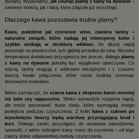
dywanu. Wyjaśniamy,
jak usunąć plamę z kawy na dywanie
–
zarówno świeżą, jak i taką, która zdążyła już wyschnąć.
Dlaczego kawa pozostawia trudne plamy?
Kawa, podobnie jak czerwone wino, zawiera taniny –
naturalne związki, które nadają jej intensywny kolor i
szybko wnikają w strukturę włókien.
Im dłużej napój
pozostaje na powierzchni, tym głębiej przenika do runa. Wysoka
temperatura dodatkowo przyspiesza ten proces, dlatego
plamy
z kawy na dywanie
potrafią być wyjątkowo uporczywe. Co
więcej, taniny reagują z włóknami tekstylnymi i z czasem
tworzą trwałe połączenia, które coraz trudniej rozerwać
domowymi metodami.
Warto zaznaczyć, że
czarna kawa z ekspresu barwi mocniej
niż latte czy cappuccino.
Mleko wprawdzie rozjaśnia napój,
ale może pozostawić tłuste ślady, które wymagają innego
podejścia podczas czyszczenia. Z kolei
kawa z cukrem po
wyschnięciu tworzy lepką warstwę przyciągającą brud i
kurz
. Dlatego zanim przystąpisz do usuwania zabrudzenia,
sprawdź, z jakim rodzajem kawy masz do czynienia – od tego
zależy dobór odpowiedniej metody czyszczenia.