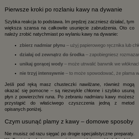
Pierwsze kroki po rozlaniu kawy na dywanie
Szybka reakcja to podstawa. Im prędzej zaczniesz działać, tym
większa szansa na całkowite usunięcie zabrudzenia. Oto co
należy zrobić natychmiast po wylaniu kawy na dywanie:
zbierz nadmiar płynu
 – użyj papierowego ręcznika lub chło
działaj od zewnątrz do środka
 – zapobiegniesz rozmaza
unikaj gorącej wody
 – może utrwalić barwnik we włóknach;
nie trzyj intensywnie
 – to może spowodować, że plama wn
Jeśli pod ręką masz chusteczki nawilżane, również mogą
okazać się pomocne – są niezwykle chłonne i szybko usuną
płyn z powierzchni runa. Po zebraniu nadmiaru kawy możesz
przystąpić do właściwego czyszczenia jedną z metod
opisanych poniżej.
Czym usunąć plamy z kawy – domowe sposoby
Nie musisz od razu sięgać po drogie specjalistyczne preparaty.