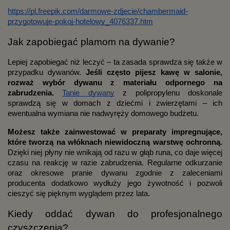
https://pl.freepik.com/darmowe-zdjecie/chambermaid-
przygotowuje-pokoj-hotelowy_4076337.htm
Jak zapobiegać plamom na dywanie?
Lepiej zapobiegać niż leczyć – ta zasada sprawdza się także w
przypadku dywanów.
Jeśli często pijesz kawę w salonie,
rozważ wybór dywanu z materiału odpornego na
zabrudzenia.
Tanie dywany
z polipropylenu doskonale
sprawdzą się w domach z dziećmi i zwierzętami – ich
ewentualna wymiana nie nadwyręży domowego budżetu.
Możesz także zainwestować w preparaty impregnujące,
które tworzą na włóknach niewidoczną warstwę ochronną.
Dzięki niej płyny nie wnikają od razu w głąb runa, co daje więcej
czasu na reakcję w razie zabrudzenia. Regularne odkurzanie
oraz okresowe pranie dywanu zgodnie z zaleceniami
producenta dodatkowo wydłuży jego żywotność i pozwoli
cieszyć się pięknym wyglądem przez lata.
Kiedy oddać dywan do profesjonalnego
czyszczenia?