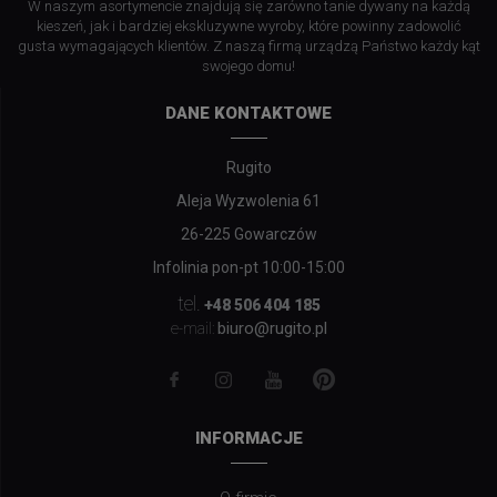
W naszym asortymencie znajdują się zarówno tanie dywany na każdą
kieszeń, jak i bardziej ekskluzywne wyroby, które powinny zadowolić
gusta wymagających klientów. Z naszą firmą urządzą Państwo każdy kąt
swojego domu!
DANE KONTAKTOWE
Rugito
Aleja Wyzwolenia 61
26-225 Gowarczów
Infolinia pon-pt 10:00-15:00
tel.
+48 506 404 185
biuro@rugito.pl
e-mail:
INFORMACJE