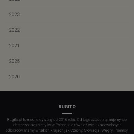
2023
2022
2021
2025
2020
RUGITO
Rugito.pl to modne dywany od 2016 roku. Od tego czasu zajmujemy się
ich sprzedażą nie tylko w Polsce, ale również wielu zadowolonych
odbiorców mamy w takich krajach jak Czechy, Słowacja, Węgry i Niemcy.