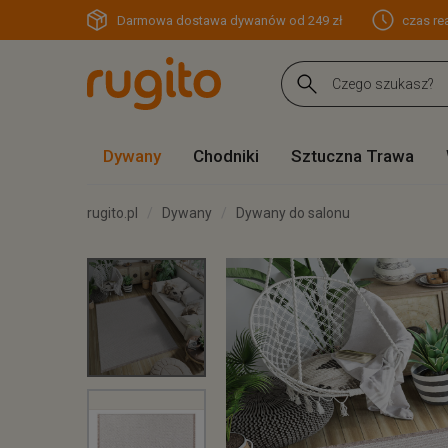
Darmowa dostawa dywanów od 249 zł
czas rea
Dywany
Chodniki
Sztuczna Trawa
rugito.pl
Dywany
Dywany do salonu