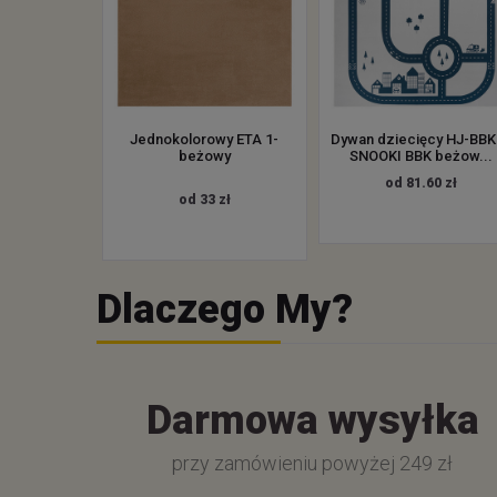
Jednokolorowy ETA 1-
Dywan dziecięcy HJ-BBK
beżowy
SNOOKI BBK beżow...
od 81.60 zł
od 33 zł
Dlaczego My?
Darmowa wysyłka
przy zamówieniu powyżej 249 zł