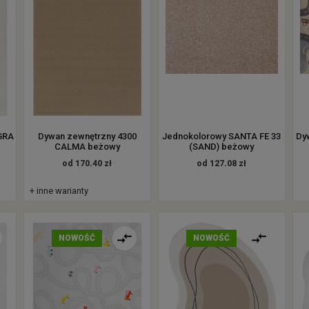
GRA
Dywan zewnętrzny 4300
Jednokolorowy SANTA FE 33
Dy
CALMA beżowy
(SAND) beżowy
od 170.40 zł
od 127.08 zł
+ inne warianty
NOWOŚĆ
NOWOŚĆ