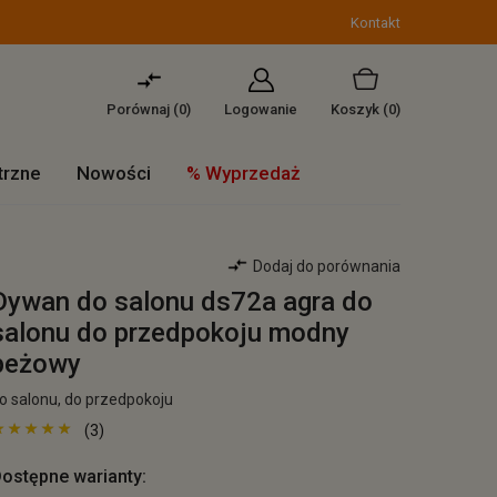
Kontakt
Porównaj (
0
)
Logowanie
Koszyk
(0)
trzne
Nowości
% Wyprzedaż
Dodaj do porównania
Dywan do salonu ds72a agra do
salonu do przedpokoju modny
beżowy
o salonu, do przedpokoju
(3)
ostępne warianty: