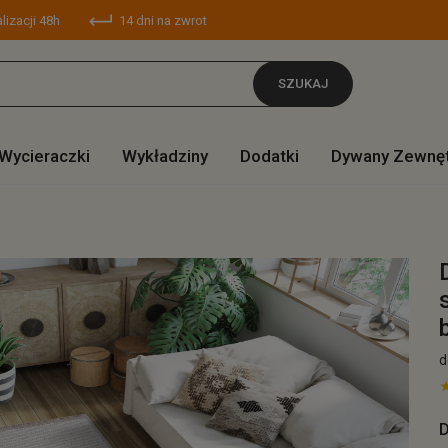
lizacji 48h
14 dni na zwrot
SZUKAJ
Wycieraczki
Wykładziny
Dodatki
Dywany Zewnę
d
D