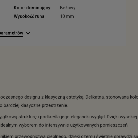
Kolor dominujący:
Beżowy
Wysokość runa:
10 mm
 parametrów
czesnego designu z klasyczną estetyką. Delikatna, stonowana kolo
 bardziej klasyczne przestrzenie.
tkową strukturę i podkreśla jego elegancki wygląd. Dzięki wysokiej
go idealnym wyborem do intensywnie użytkowanych pomieszczeń.
ikiem przewodnictwa cieplnego, dzięki czemu świetnie sprawdzi 