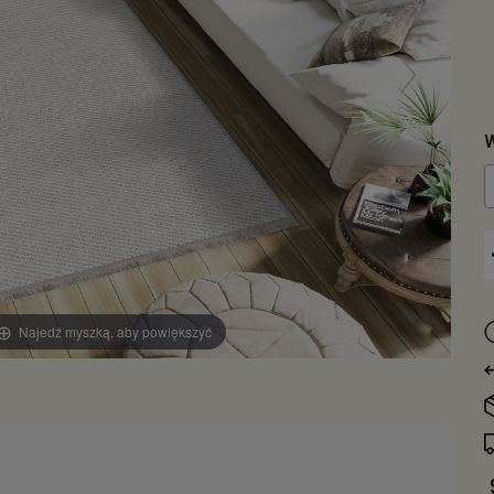
W
Najedź myszką, aby powiększyć