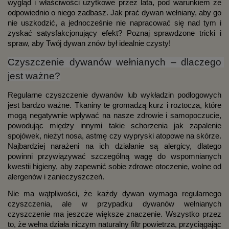
wygląd i właściwości użytkowe przez lata, pod warunkiem że 
odpowiednio o niego zadbasz. Jak prać dywan wełniany, aby go 
nie uszkodzić, a jednocześnie nie napracować się nad tym i 
zyskać satysfakcjonujący efekt? Poznaj sprawdzone tricki i 
spraw, aby Twój dywan znów był idealnie czysty!
Czyszczenie dywanów wełnianych – dlaczego 
jest ważne?
Regularne czyszczenie dywanów lub wykładzin podłogowych 
jest bardzo ważne. Tkaniny te gromadzą kurz i roztocza, które 
mogą negatywnie wpływać na nasze zdrowie i samopoczucie, 
powodując między innymi takie schorzenia jak zapalenie 
spojówek, nieżyt nosa, astmę czy wypryski atopowe na skórze. 
Najbardziej narażeni na ich działanie są alergicy, dlatego 
powinni przywiązywać szczególną wagę do wspomnianych 
kwestii higieny, aby zapewnić sobie zdrowe otoczenie, wolne od 
alergenów i zanieczyszczeń.
Nie ma wątpliwości, że każdy dywan wymaga regularnego 
czyszczenia, ale w przypadku dywanów wełnianych 
czyszczenie ma jeszcze większe znaczenie. Wszystko przez 
to, że wełna działa niczym naturalny filtr powietrza, przyciągając 