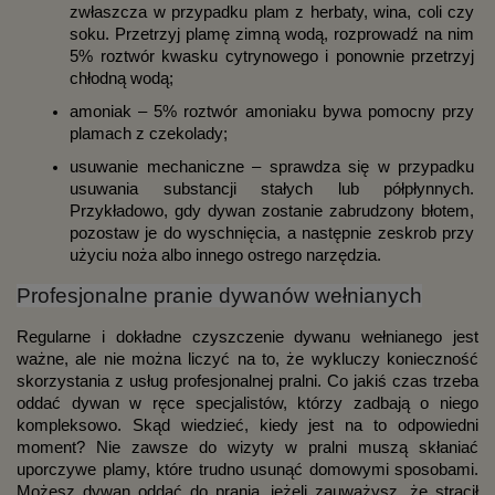
zwłaszcza w przypadku plam z herbaty, wina, coli czy 
soku. Przetrzyj plamę zimną wodą, rozprowadź na nim 
5% roztwór kwasku cytrynowego i ponownie przetrzyj 
chłodną wodą;
amoniak – 5% roztwór amoniaku bywa pomocny przy 
plamach z czekolady;
usuwanie mechaniczne – sprawdza się w przypadku 
usuwania substancji stałych lub półpłynnych. 
Przykładowo, gdy dywan zostanie zabrudzony błotem, 
pozostaw je do wyschnięcia, a następnie zeskrob przy 
użyciu noża albo innego ostrego narzędzia.
Profesjonalne pranie dywanów wełnianych
Regularne i dokładne czyszczenie dywanu wełnianego jest 
ważne, ale nie można liczyć na to, że wykluczy konieczność 
skorzystania z usług profesjonalnej pralni. Co jakiś czas trzeba 
oddać dywan w ręce specjalistów, którzy zadbają o niego 
kompleksowo. Skąd wiedzieć, kiedy jest na to odpowiedni 
moment? Nie zawsze do wizyty w pralni muszą skłaniać 
uporczywe plamy, które trudno usunąć domowymi sposobami. 
Możesz dywan oddać do prania, jeżeli zauważysz, że stracił 