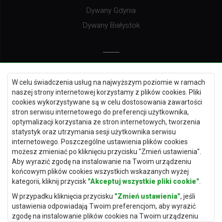
Dywany Gdynia
Dywany Białystok
Dywany Kielce
W celu świadczenia usług na najwyższym poziomie w ramach
Dywany Gdańsk
naszej strony internetowej korzystamy z plików cookies. Pliki
Dywany Toruń
cookies wykorzystywane są w celu dostosowania zawartości
stron serwisu internetowego do preferencji użytkownika,
Dywany Bydgoszcz
optymalizacji korzystania ze stron internetowych, tworzenia
statystyk oraz utrzymania sesji użytkownika serwisu
internetowego. Poszczególne ustawienia plików cookies
możesz zmieniać po kliknięciu przycisku "Zmień ustawienia".
Dywany Łódź
Aby wyrazić zgodę na instalowanie na Twoim urządzeniu
końcowym plików cookies wszystkich wskazanych wyżej
Dywany Katowice
kategorii, kliknij przycisk
"Akceptuj wszystkie pliki cookie"
.
Dywany Rzeszów
W przypadku kliknięcia przycisku
"Zmień ustawienia"
, jeśli
Dywany Częstochowa
ustawienia odpowiadają Twoim preferencjom, aby wyrazić
zgodę na instalowanie plików cookies na Twoim urządzeniu