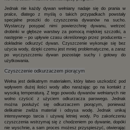
Jednak nie każdy dywan wełniany nadaje się do prania w 
pralce, dlatego z myślą o takich przypadkach powstały 
specjalne proszki do czyszczenia dywanów na sucho. 
Wystarczy posypać nimi powierzchnię dywanu, wetrzeć 
drobinki w głębsze warstwy za pomocą miękkiej szczotki, a 
następnie – po upływie czasu określonego przez producenta – 
dokładnie odkurzyć dywan. Czyszczenie wykonuje się bez 
użycia wody, dzięki czemu jest mniej problematyczne, a zaraz 
po wyczyszczeniu dywan pozostaje suchy i gotowy do 
użytkowania.
Czyszczenie odkurzaczem piorącym
Wełna jest delikatnym materiałem, który łatwo uszkodzić pod 
wpływem dużej ilości wody albo narażając go na kontakt z 
wysoką temperaturą. Z tego powodu dywanów wełnianych nie 
wolno czyścić z użyciem odkurzacza parowego. Jednak 
można posłużyć się odkurzaczem piorącym, ponieważ 
delikatnie zwilża materiał i odsysa wodę. Jednak unikaj 
intensywnego tarcia i używaj letniej wody. Po zakończeniu 
czyszczenia wstrzymaj się z chodzeniem po dywanie, dopóki 
nie wyschnie, a sam proces możesz przyspieszyć, otwierając 