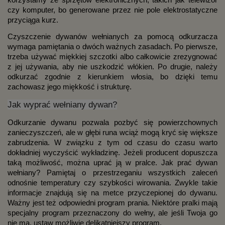
czy komputer, bo generowane przez nie pole elektrostatyczne 
przyciąga kurz.
Czyszczenie dywanów wełnianych za pomocą odkurzacza 
wymaga pamiętania o dwóch ważnych zasadach. Po pierwsze, 
trzeba używać miękkiej szczotki albo całkowicie zrezygnować 
z jej używania, aby nie uszkodzić włókien. Po drugie, należy 
odkurzać zgodnie z kierunkiem włosia, bo dzięki temu 
zachowasz jego miękkość i strukturę.
Jak wyprać wełniany dywan?
Odkurzanie dywanu pozwala pozbyć się powierzchownych 
zanieczyszczeń, ale w głębi runa wciąż mogą kryć się większe 
zabrudzenia. W związku z tym od czasu do czasu warto 
dokładniej wyczyścić wykładzinę. Jeżeli producent dopuszcza 
taką możliwość, można uprać ją w pralce. Jak prać dywan 
wełniany? Pamiętaj o przestrzeganiu wszystkich zaleceń 
odnośnie temperatury czy szybkości wirowania. Zwykle takie 
informacje znajdują się na metce przyczepionej do dywanu. 
Ważny jest też odpowiedni program prania. Niektóre pralki mają 
specjalny program przeznaczony do wełny, ale jeśli Twoja go 
nie ma, ustaw możliwie delikatniejszy program.