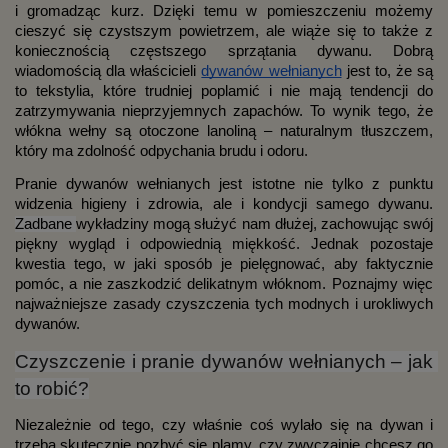
i gromadząc kurz. Dzięki temu w pomieszczeniu możemy 
cieszyć się czystszym powietrzem, ale wiąże się to także z 
koniecznością częstszego sprzątania dywanu. Dobrą 
wiadomością dla właścicieli 
dywanów wełnianych
 jest to, że są 
to tekstylia, które trudniej poplamić i nie mają tendencji do 
zatrzymywania nieprzyjemnych zapachów. To wynik tego, że 
włókna wełny są otoczone lanoliną – naturalnym tłuszczem, 
który ma zdolność odpychania brudu i odoru.
Pranie dywanów wełnianych jest istotne nie tylko z punktu 
widzenia higieny i zdrowia, ale i kondycji samego dywanu. 
Zadbane 
wykładziny mogą służyć nam dłużej, zachowując swój 
piękny wygląd i odpowiednią miękkość. Jednak pozostaje 
kwestia tego, w jaki sposób je pielęgnować, aby faktycznie 
pomóc, a nie zaszkodzić delikatnym włóknom. Poznajmy więc 
najważniejsze zasady czyszczenia tych modnych i urokliwych 
dywanów.
Czyszczenie i pranie dywanów wełnianych – jak 
to robić?
Niezależnie od tego, czy właśnie coś wylało się na dywan i 
trzeba skutecznie pozbyć się plamy, czy zwyczajnie chcesz go 