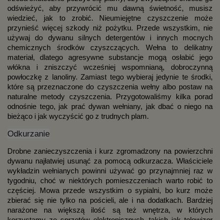
odświeżyć, aby przywrócić mu dawną świetność, musisz 
wiedzieć, jak to zrobić. Nieumiejętne czyszczenie może 
przynieść więcej szkody niż pożytku. Przede wszystkim, nie 
używaj do dywanu silnych detergentów i innych mocnych 
chemicznych środków czyszczących. Wełna to delikatny 
materiał, dlatego agresywne substancje mogą osłabić jego 
włókna i zniszczyć wcześniej wspomnianą, dobroczynną 
powłoczkę z lanoliny. Zamiast tego wybieraj jedynie te środki, 
które są przeznaczone do czyszczenia wełny albo postaw na 
naturalne metody czyszczenia. Przygotowaliśmy kilka porad 
odnośnie tego, jak prać dywan wełniany, jak dbać o niego na 
bieżąco i jak wyczyścić go z trudnych plam.
Odkurzanie
Drobne zanieczyszczenia i kurz zgromadzony na powierzchni 
dywanu najłatwiej usunąć za pomocą odkurzacza. Właściciele 
wykładzin wełnianych powinni używać go przynajmniej raz w 
tygodniu, choć w niektórych pomieszczeniach warto robić to 
częściej. Mowa przede wszystkim o sypialni, bo kurz może 
zbierać się nie tylko na pościeli, ale i na dodatkach. Bardziej 
narażone na większą ilość są też wnętrza, w których 
korzystamy ze sprzętów elektronicznych, takich jak telewizor 