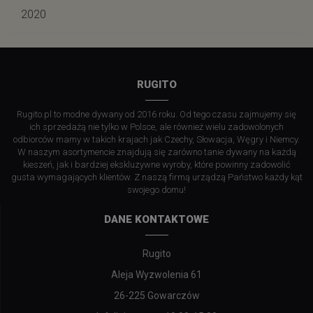
2020
RUGITO
Rugito.pl to modne dywany od 2016 roku. Od tego czasu zajmujemy się
ich sprzedażą nie tylko w Polsce, ale również wielu zadowolonych
odbiorców mamy w takich krajach jak Czechy, Słowacja, Węgry i Niemcy.
W naszym asortymencie znajdują się zarówno tanie dywany na każdą
kieszeń, jak i bardziej ekskluzywne wyroby, które powinny zadowolić
gusta wymagających klientów. Z naszą firmą urządzą Państwo każdy kąt
swojego domu!
DANE KONTAKTOWE
Rugito
Aleja Wyzwolenia 61
26-225 Gowarczów