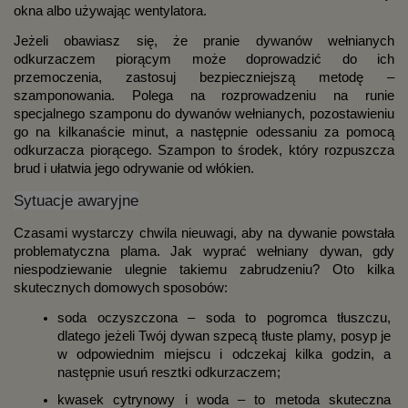
okna albo używając wentylatora.
Jeżeli obawiasz się, że pranie dywanów wełnianych 
odkurzaczem piorącym może doprowadzić do ich 
przemoczenia, zastosuj bezpieczniejszą metodę – 
szamponowania. Polega na rozprowadzeniu na runie 
specjalnego szamponu do dywanów wełnianych, pozostawieniu 
go na kilkanaście minut, a następnie odessaniu za pomocą 
odkurzacza piorącego. Szampon to środek, który rozpuszcza 
brud i ułatwia jego odrywanie od włókien. 
Sytuacje awaryjne
Czasami wystarczy chwila nieuwagi, aby na dywanie powstała 
problematyczna plama. Jak wyprać wełniany dywan, gdy 
niespodziewanie ulegnie takiemu zabrudzeniu? Oto kilka 
skutecznych domowych sposobów:
soda oczyszczona – soda to pogromca tłuszczu, 
dlatego jeżeli Twój dywan szpecą tłuste plamy, posyp je 
w odpowiednim miejscu i odczekaj kilka godzin, a 
następnie usuń resztki odkurzaczem;
kwasek cytrynowy i woda – to metoda skuteczna 