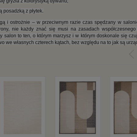
ię gryzła z kolorystyką dywanu;
ą posadzką z płytek.
 i ostrożnie – w przeciwnym razie czas spędzany w salonie
trony, nie każdy znać się musi na zasadach współczesnego 
y salon to ten, o którym marzysz i w którym doskonale się czuj
owo we własnych czterech kątach, bez względu na to jak są urz