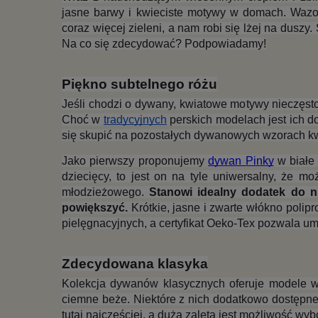
jasne barwy i kwieciste motywy w domach. Wazony
coraz więcej zieleni, a nam robi się lżej na dus
Na co się zdecydować? Podpowiadamy!
Piękno subtelnego różu
Jeśli chodzi o dywany, kwiatowe motywy nieczęsto n
Choć w 
tradycyjnych
 perskich modelach jest ich d
się skupić na pozostałych dywanowych wzorach kwi
Jako pierwszy proponujemy 
dywan Pinky
 w białe
dziecięcy, to jest on na tyle uniwersalny, że 
młodzieżowego. 
Stanowi idealny dodatek do ni
powiększyć.
 Krótkie, jasne i zwarte włókno poli
pielęgnacyjnych, a certyfikat Oeko-Tex pozwala u
Zdecydowana klasyka
Kolekcja dywanów klasycznych oferuje modele w
ciemne beże. Niektóre z nich dodatkowo dostępne
tutaj najczęściej, a dużą zaletą jest możliwość w