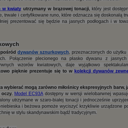
 w kwiaty
 utrzymany w brązowej tonacji,
 który jest dostępn
 trwałe i certyfikowane runo, które odznacza się doskonałą trw
niej prezentować się będzie na jasnych podłogach i w towar
rkowych
 pośród 
dywanów sznurkowych
, przeznaczonych do użytku 
ch. Połączenie plecionego na płasko dywanu z jasnych 
rwnych wzorów kwiatowych, daje wyjątkowo spektakularn
owo pięknie prezentuje się to w 
kolekcji dywanów zewnę
 wybierać mogą zarówno miłośnicy ekspresyjnych barw, jak
 oczy.
Model EC93A
 dostępny w wersji wielobarwnej wpasuj
ony utrzymane w szaro-białej tonacji i jednocześnie uprzyje
niebieska i beżowa pomoże wyciszyć krzykliwie urządzone pok
uchnię w stylu skandynawskim bądź tradycyjnym.