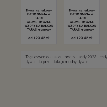
rkowy
Dywan sznurkowy
Dywan sznurkowy
3D NA
PATIO NM74A W
PATIO NM73A W
ARAS
PASKI
PASKI
YNA
GEOMETRYCZNE
GEOMETRYCZNE
SKA
WZORY NA BALKON
WZORY NA BALKON
wy
TARAS kremowy
TARAS kremowy
2 zł
od 123.42 zł
od 123.42 zł
Tagi:
dywan do salonu
modny
trandy 2023
trend
dywan do przepdokoju
modny dywan