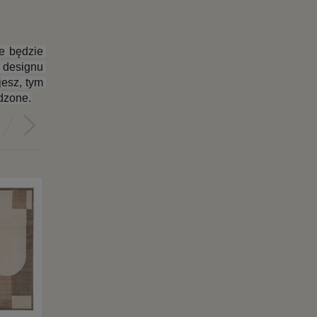
 będzie 
designu 
esz, tym 
ądzone.