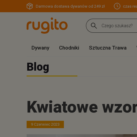
Darmowa dostawa dywanów od 249 zł
czas rea
Dywany
Chodniki
Sztuczna Trawa
Blog
Kwiatowe wzor
9 Czerwiec 2023