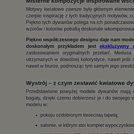
Misterne kompozycje inspirowane ws
Motywy kwiatowe zawsze były głównym elemente
czerpie inspirację z tych tradycyjnych motywów, 
Piękno tych dywanów polega na ich ponadczasowej
wzorów i kolorów potrafią doskonale wkomponować 
Piękno współczesnego designu daje nam modele
doskonałym przykładem jest 
ekskluzywny
zastosowaniem oryginalnych przetarć. Medusa
utrzymanych w dowolnej kolorystyce, nawet jeśli 
nawet w biurze, podnosząc tym samym jego prestiż
Wystrój – z czym zestawić kwiatowe d
Przedstawione powyżej modele dywanów mają okr
bogaty, dzięki czemu dobierzesz je i do swojego 
modelu w:
pokoju ozdobionym kwiecistą tapetą;
salonie, w którym stoi komplet wypoczynkow