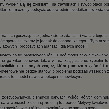
 wypełniają się żonkilami, na trawnikach i żywopłotach poja
zy. Stan ten możemy podsycić odpowiednimi dodatkami w kwiatow
a nich goszczą, lecz jednak się to zdarza – i warto z tego sko
ość sporo, zaliczamy je jednak do osobnej kategorii. Tym raze
atowych i propozycjach aranżacji dla tych modeli.
 kwiaty na tle pastelowego różu. Choć model zakwalifikowany j
można go wkomponować także w aranżację salonu, sypialni lub
ewielkich i ciemnych wnętrz, które pomoże rozjaśnić i op
propylenowe nie będzie stanowiło problemu podczas wszelkich 
mieścić ten model nawet w pokoju niemowlęcym.
 zdecydowanych, ciemnych barwach, wśród których dominują 
 są w wersjach z ciemną zielenią lub bordo. Motywy kwiatowe
yboru spośród wielu różnych rozmiarów tego samego modelu.