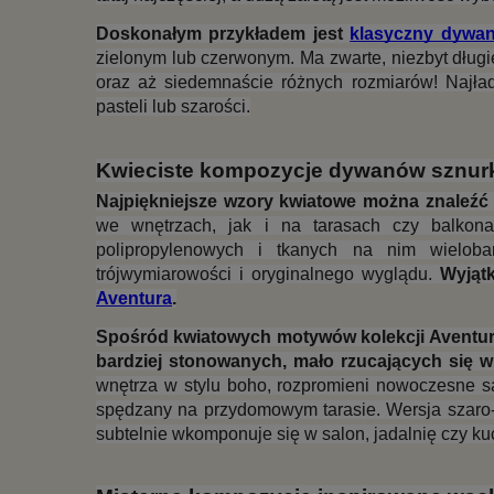
Doskonałym przykładem jest 
klasyczny dywan
zielonym lub czerwonym. Ma zwarte, niezbyt długie,
oraz aż siedemnaście różnych rozmiarów! Najład
pasteli lub szarości.
Kwieciste kompozycje dywanów sznu
Najpiękniejsze wzory kwiatowe można znaleźć
we wnętrzach, jak i na tarasach czy balkona
polipropylenowych i tkanych na nim wieloba
trójwymiarowości i oryginalnego wyglądu. 
Wyjątk
Aventura
.
Spośród kwiatowych motywów kolekcji Aventura
bardziej stonowanych, mało rzucających się w
wnętrza w stylu boho, rozpromieni nowoczesne sal
spędzany na przydomowym tarasie. Wersja szaro-
subtelnie wkomponuje się w salon, jadalnię czy k