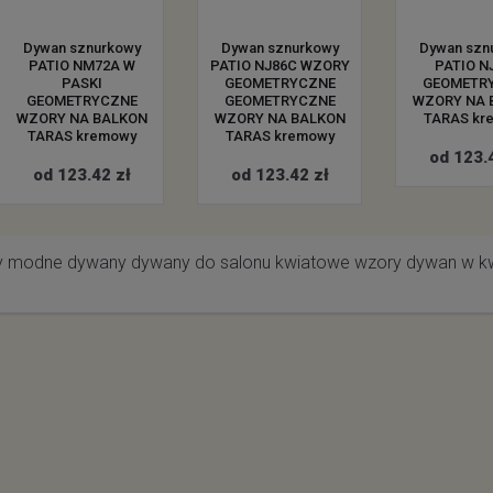
Dywan sznurkowy
Dywan sznurkowy
Dywan szn
PATIO NM72A W
PATIO NJ86C WZORY
PATIO N
PASKI
GEOMETRYCZNE
GEOMETR
GEOMETRYCZNE
GEOMETRYCZNE
WZORY NA 
WZORY NA BALKON
WZORY NA BALKON
TARAS kr
TARAS kremowy
TARAS kremowy
od 123.
od 123.42 zł
od 123.42 zł
y
modne dywany
dywany do salonu
kwiatowe wzory
dywan w k