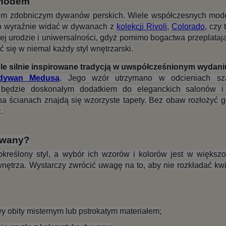
chodem
m zdobniczym dywanów perskich. Wiele współczesnych model
co wyraźnie widać w dywanach z 
kolekcji Rivoli
, 
Colorado
, czy 
 urodzie i uniwersalności, gdyż pomimo bogactwa przeplatają
się w niemal każdy styl wnętrzarski.
 silnie inspirowane tradycją w uwspółcześnionym wydaniu
 dywan Medusa
. Jego wzór utrzymano w odcieniach sza
 będzie doskonałym dodatkiem do eleganckich salonów i s
na ścianach znajdą się wzorzyste tapety. Bez obaw rozłożyć 
.
ywany?
eślony styl, a wybór ich wzorów i kolorów jest w większoś
wnętrza. Wystarczy zwrócić uwagę na to, aby nie rozkładać kwi
y obity misternym lub pstrokatym materiałem;