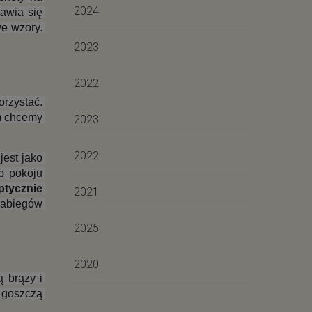
2024
wia się 
e wzory. 
2023
2022
rzystać. 
m chcemy 
2023
2022
est jako 
 pokoju 
tycznie 
2021
zabiegów 
2025
2020
brązy i 
 goszczą 