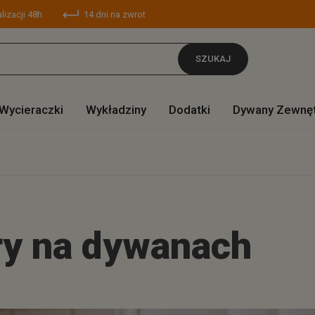
lizacji 48h
14 dni na zwrot
SZUKAJ
Wycieraczki
Wykładziny
Dodatki
Dywany Zewnę
y na dywanach