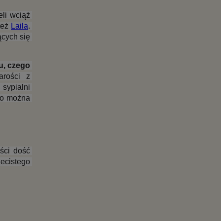
i wciąż 
też 
Laila
. 
cych się 
, czego 
rości z 
ypialni 
go można 
ci dość 
ecistego 