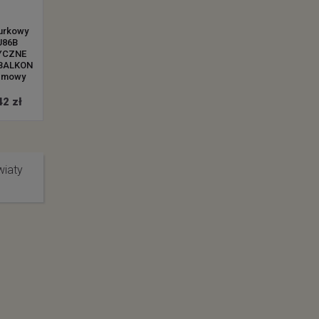
urkowy
Dywan sznurkowy
Dywan sznurkowy
J86B
PATIO NJ85C W
PATIO FP39A NA
YCZNE
PASKI KOŁĄ NA
BALKON TARAS
BALKON
BALKON TARAS
PAPROĆ kremowy
emowy
kremowy
od 123.42 zł
42 zł
od 123.42 zł
wiaty