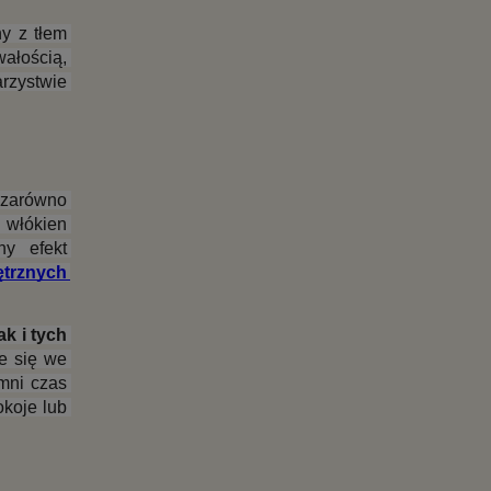
y z tłem 
ałością, 
zystwie 
zarówno 
włókien 
y efekt 
trznych 
 i tych 
e się we 
mni czas 
oje lub 