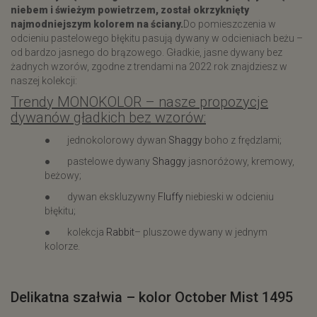
niebem i świeżym powietrzem, został okrzyknięty
najmodniejszym kolorem na ściany.
Do pomieszczenia w
odcieniu pastelowego błękitu pasują dywany w odcieniach beżu –
od bardzo jasnego do brązowego. Gładkie, jasne dywany bez
żadnych wzorów, zgodne z trendami na 2022 rok znajdziesz w
naszej kolekcji:
Trendy MONOKOLOR – nasze propozycje
dywanów gładkich bez wzorów:
● jednokolorowy dywan
Shaggy
boho z frędzlami;
● pastelowe dywany
Shaggy
jasnoróżowy, kremowy,
beżowy;
● dywan ekskluzywny
Fluffy
niebieski w odcieniu
błękitu;
● kolekcja
Rabbit
– pluszowe dywany w jednym
kolorze.
​Delikatna szałwia – kolor October Mist 1495