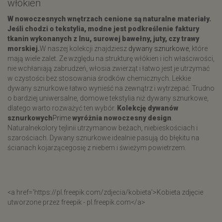
włókien
W nowoczesnych wnętrzach cenione są
naturalne materiały.
Jeśli chodzi o tekstylia, modne jest podkreślenie faktury
tkanin wykonanych z lnu, surowej bawełny, juty, czy trawy
morskiej.
W naszej kolekcji znajdziesz
dywany sznurkowe
, które
mają wiele zalet. Ze względu na strukturę włókien i ich właściwości,
nie wchłaniają zabrudzeń, włosia zwierząt i łatwo jest je utrzymać
w czystości bez stosowania środków chemicznych. Lekkie
dywany sznurkowe łatwo wynieść na zewnątrz i wytrzepać. Trudno
o bardziej uniwersalne, domowe tekstylia niż dywany sznurkowe,
dlatego warto rozważyć ten wybór.
Kolekcję dywanów
sznurkowych
Prime
wyróżnia nowoczesny design
.
Naturalnekolory tejlinii utrzymanow beżach, niebieskościach i
szarościach. Dywany sznurkowe idealnie pasują do błękitu na
ścianach kojarzącegosię z niebem i świeżym powietrzem.
<a href='https://pl.freepik.com/zdjecia/kobieta'>Kobieta zdjęcie
utworzone przez freepik - pl.freepik.com</a>