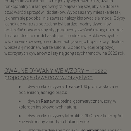
Podążanie za trendami to nie jedyny wyznacznikurządzania
funkcjonalnychi ładnychwnętrz. Najważniejsze, aby się dobrze
czuć wśród sprzętów i dodatków. Wyposażamy mieszkanie tak,
jak nam się podoba i nie zawsze należy kierować się modą. Gdyby
jednak do wnętrza potrzebny był bardzo modny dywan, by
podkreślić nowoczesny styl, pragniemy zwrócić uwagę na model
Treasue. Jest to model z kategorii produktów ekskluzywnych z
włókna wiskozowego w odcieniach jasnego brązu, który idealnie
wpisze się modne wnętrze salonu. Zobacz więcej propozycji
wzorzystych dywanów z listy najgorętszych trendów na 2022 rok.
OWALNE DYWANY WE WZORY – nasze
propozycje dywanów wzorzystych:
● dywan ekskluzywny
Treasue
100 proc. wiskoza w
odcieniach jasnego brązu;
● dywan
Rasta
w subtelne, geometryczne wzory, w
kolorach inspirowanych naturą;
● dywan ekskluzywny Microfiber 3D Grey z kolekcji Art
Friz wykonany z nici typu Calping Frise;
● wzorzyste dywany z kolekcji
Bohemian
pasujące do