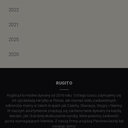
2022
2021
2025
2020
RUGITO
Rugito.pl to modne dywany od 2016 roku. Od tego czasu zajmujemy się
ich sprzedażą nie tylko w Polsce, ale również wielu zadowolonych
odbiorców mamy w takich krajach jak Czechy, Słowacja, Węgry i Niemcy.
W naszym asortymencie znajdują się zarówno tanie dywany na każdą
kieszeń, jak i bardziej ekskluzywne wyroby, które powinny zadowolić
gusta wymagających klientów. Z naszą firmą urządzą Państwo każdy kąt
swojego domu!