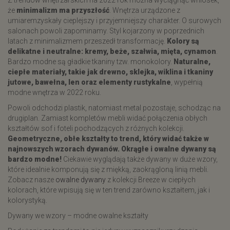
Z trendów wnętrzarskich na 2022 rok można wyciągnąć wniosek,
że
minimalizm ma przyszłość
. Wnętrza urządzone z
umiaremzyskały cieplejszy i przyjemniejszy charakter. O surowych
salonach powoli zapominamy. Styl kojarzony w poprzednich
latach z minimalizmem przeszedł transformację.
Kolory są
delikatne i neutralne: kremy, beże, szałwia, mięta, cynamon
.
Bardzo modne są gładkie tkaniny tzw. monokolory.
Naturalne,
ciepłe materiały, takie jak drewno, sklejka, wiklina i tkaniny
jutowe, bawełna, len oraz elementy rustykalne
, wypełnią
modne wnętrza w 2022 roku.
Powoli odchodzi plastik, natomiast metal pozostaje, schodząc na
drugiplan. Zamiast kompletów mebli widać połączenia obłych
kształtów sof i foteli pochodzących z różnych kolekcji.
Geometryczne, obłe kształty to trend, który widać także w
najnowszych wzorach dywanów. Okrągłe i owalne dywany są
bardzo modne!
Ciekawie wyglądają także dywany w duże wzory,
które idealnie komponują się z miękką, zaokrągloną linią mebli.
Zobacz nasze
owalne dywany
z kolekcji Breeze w ciepłych
kolorach, które wpisują się w ten trend zarówno kształtem, jak i
kolorystyką.
​Dywany we wzory – modne owalne kształty