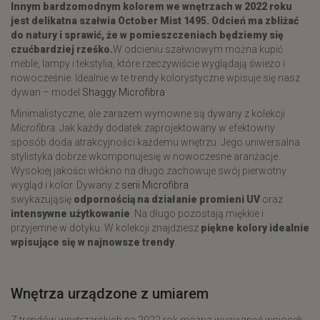
Innym
bardzomodnym kolorem we wnętrzach w 2022 roku
jest delikatna szałwia October Mist 1495. Odcień ma zbliżać
do natury i sprawić, że w pomieszczeniach będziemy się
czućbardziej rześko.
W odcieniu szałwiowym można kupić
meble, lampy i tekstylia, które rzeczywiście wyglądają świeżo i
nowocześnie. Idealnie w te trendy kolorystyczne wpisuje się nasz
dywan – model
Shaggy Microfibra
Minimalistyczne, ale zarazem wymowne są dywany z kolekcji
Microfibra.
Jak każdy dodatek zaprojektowany w efektowny
sposób doda atrakcyjności każdemu wnętrzu. Jego uniwersalna
stylistyka dobrze wkomponujesię w nowoczesne aranżacje.
Wysokiej jakości włókno na długo zachowuje swój pierwotny
wygląd i kolor. Dywany z
serii Microfibra
swykazująsię
odpornością na działanie promieni UV
oraz
intensywne użytkowanie
. Na długo pozostają miękkie i
przyjemne w dotyku. W kolekcji znajdziesz
piękne kolory idealnie
wpisujące się w najnowsze trendy
.
​Wnętrza urządzone z umiarem