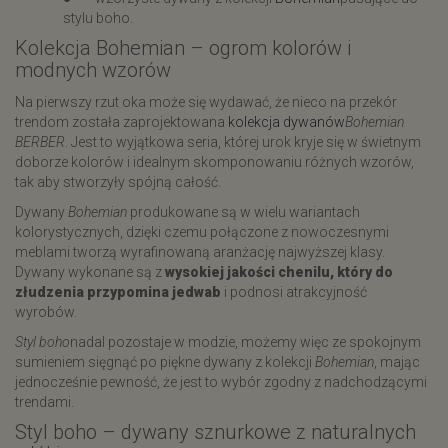
stylu boho.
​Kolekcja Bohemian – ogrom kolorów i
modnych wzorów
Na pierwszy rzut oka może się wydawać, że nieco na przekór
trendom została zaprojektowana
kolekcja dywanów
Bohemian
BERBER
. Jest to wyjątkowa seria, której urok kryje się w świetnym
doborze kolorów i idealnym skomponowaniu różnych wzorów,
tak aby stworzyły spójną całość.
Dywany
Bohemian
produkowane są w wielu wariantach
kolorystycznych, dzięki czemu połączone z nowoczesnymi
meblami tworzą wyrafinowaną aranżację najwyższej klasy.
Dywany wykonane są z
wysokiej jakości chenilu, który do
złudzenia przypomina jedwab
i podnosi atrakcyjność
wyrobów.
Styl boho
nadal pozostaje w modzie, możemy więc ze spokojnym
sumieniem sięgnąć po piękne dywany z kolekcji
Bohemian
, mając
jednocześnie pewność, że jest to wybór zgodny z nadchodzącymi
trendami.
Styl boho – dywany sznurkowe z naturalnych