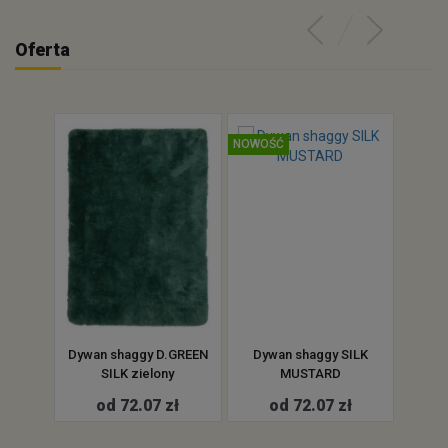
Oferta
NOWOŚĆ
NOWOŚ
SILK
Dywan shaggy D.GREEN
Dywan shaggy SILK
Dyw
wy
SILK zielony
MUSTARD
MIN
ł
od 72.07 zł
od 72.07 zł