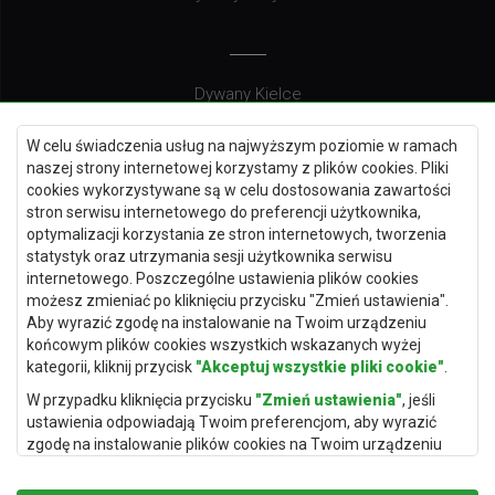
Dywany Kielce
Dywany Gdańsk
W celu świadczenia usług na najwyższym poziomie w ramach
Dywany Toruń
naszej strony internetowej korzystamy z plików cookies. Pliki
cookies wykorzystywane są w celu dostosowania zawartości
Dywany Bydgoszcz
stron serwisu internetowego do preferencji użytkownika,
optymalizacji korzystania ze stron internetowych, tworzenia
statystyk oraz utrzymania sesji użytkownika serwisu
internetowego. Poszczególne ustawienia plików cookies
Dywany Łódź
możesz zmieniać po kliknięciu przycisku "Zmień ustawienia".
Aby wyrazić zgodę na instalowanie na Twoim urządzeniu
Dywany Katowice
końcowym plików cookies wszystkich wskazanych wyżej
Dywany Rzeszów
kategorii, kliknij przycisk
"Akceptuj wszystkie pliki cookie"
.
Dywany Częstochowa
W przypadku kliknięcia przycisku
"Zmień ustawienia"
, jeśli
ustawienia odpowiadają Twoim preferencjom, aby wyrazić
zgodę na instalowanie plików cookies na Twoim urządzeniu
końcowym w wybranym przez Ciebie zakresie, kliknij przycisk
"Zapisz i zaakceptuj"
.