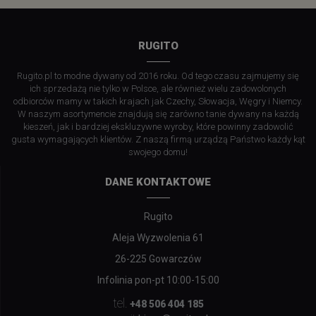
RUGITO
Rugito.pl to modne dywany od 2016 roku. Od tego czasu zajmujemy się
ich sprzedażą nie tylko w Polsce, ale również wielu zadowolonych
odbiorców mamy w takich krajach jak Czechy, Słowacja, Węgry i Niemcy.
W naszym asortymencie znajdują się zarówno tanie dywany na każdą
kieszeń, jak i bardziej ekskluzywne wyroby, które powinny zadowolić
gusta wymagających klientów. Z naszą firmą urządzą Państwo każdy kąt
swojego domu!
DANE KONTAKTOWE
Rugito
Aleja Wyzwolenia 61
26-225 Gowarczów
Infolinia pon-pt 10:00-15:00
tel.
+48 506 404 185