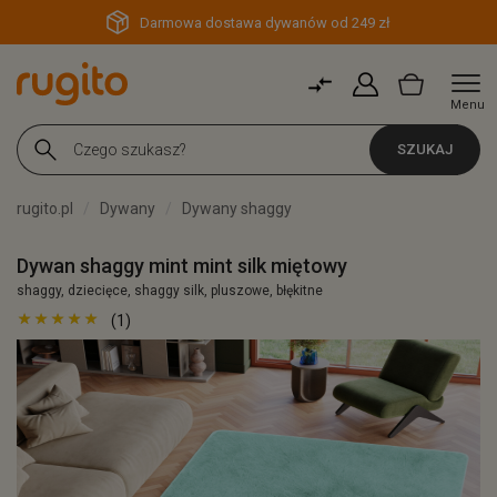
Darmowa dostawa dywanów od 249 zł
Menu
SZUKAJ
rugito.pl
Dywany
Dywany shaggy
Dywan shaggy mint mint silk miętowy
shaggy, dziecięce, shaggy silk, pluszowe, błękitne
(1)