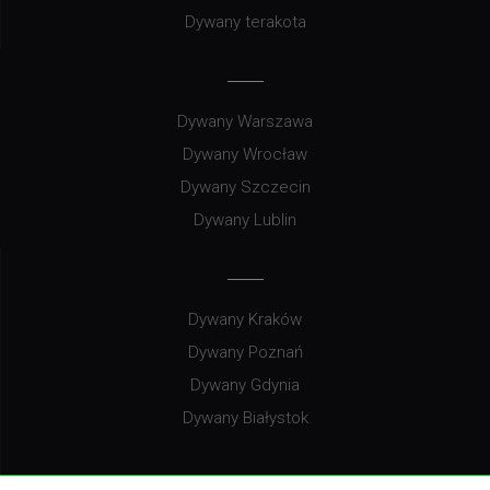
Dywany terakota
Dywany Warszawa
Dywany Wrocław
Dywany Szczecin
Dywany Lublin
Dywany Kraków
Dywany Poznań
Dywany Gdynia
Dywany Białystok