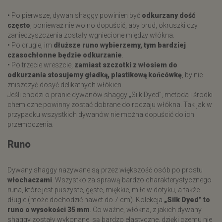
• Po pierwsze, dywan shaggy powinien być
odkurzany dość
często
, ponieważ nie wolno dopuścić, aby brud, okruszki czy
zanieczyszczenia zostały wgniecione między włókna.
• Po drugie, im
dłuższe runo wybierzemy, tym bardziej
czasochłonne będzie odkurzanie
.
• Po trzecie wreszcie,
zamiast szczotki z włosiem do
odkurzania stosujemy gładką, plastikową końcówkę
, by nie
zniszczyć dosyć delikatnych włókien.
Jeśli chodzi o pranie dywanów shaggy „Silk Dyed”, metoda i środki
chemiczne powinny zostać dobrane do rodzaju włókna. Tak jak w
przypadku wszystkich dywanów nie można dopuścić do ich
przemoczenia.
Runo
Dywany shaggy nazywane są przez większość osób po prostu
włochaczami
. Wszystko za sprawą bardzo charakterystycznego
runa, które jest puszyste, gęste, miękkie, miłe w dotyku, a także
długie (może dochodzić nawet do 7 cm). Kolekcja
„Silk Dyed” to
runo o wysokości 35 mm
. Co ważne, włókna, z jakich dywany
shaggy zostały wykonane, są bardzo elastyczne, dzięki czemu nie