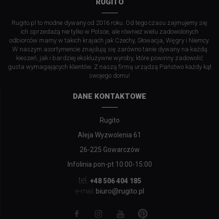
RUGITO
Rugito.pl to modne dywany od 2016 roku. Od tego czasu zajmujemy się
ich sprzedażą nie tylko w Polsce, ale również wielu zadowolonych
odbiorców mamy w takich krajach jak Czechy, Słowacja, Węgry i Niemcy.
W naszym asortymencie znajdują się zarówno tanie dywany na każdą
kieszeń, jak i bardziej ekskluzywne wyroby, które powinny zadowolić
gusta wymagających klientów. Z naszą firmą urządzą Państwo każdy kąt
swojego domu!
DANE KONTAKTOWE
Rugito
Aleja Wyzwolenia 61
26-225 Gowarczów
Infolinia pon-pt 10:00-15:00
tel.
+48 506 404 185
biuro@rugito.pl
e-mail: