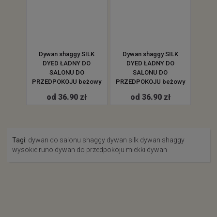
SILK
Dywan shaggy SILK
Dywan shaggy SILK
Dyw
DO
DYED ŁADNY DO
DYED ŁADNY DO
D
O
SALONU DO
SALONU DO
JU
PRZEDPOKOJU beżowy
PRZEDPOKOJU beżowy
PRZ
od 36.90 zł
od 36.90 zł
ł
Tagi:
dywan do salonu
shaggy
dywan silk
dywan shaggy
wysokie runo
dywan do przedpokoju
miekki dywan