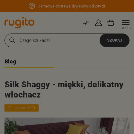
Darmowa dostawa dywanów od 249 zł
Menu
SZUKAJ
Blog
Silk Shaggy - miękki, delikatny
włochacz
22 Listopad 2021