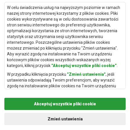
Dywany Kielce
W celu świadczenia usług na najwyższym poziomie w ramach
naszej strony internetowej korzystamy z plików cookies. Pliki
Dywany Gdańsk
cookies wykorzystywane są w celu dostosowania zawartości
Dywany Toruń
stron serwisu internetowego do preferencji użytkownika,
optymalizacji korzystania ze stron internetowych, tworzenia
Dywany Bydgoszcz
statystyk oraz utrzymania sesji użytkownika serwisu
internetowego. Poszczególne ustawienia plików cookies
możesz zmieniać po kliknięciu przycisku "Zmień ustawienia".
Aby wyrazić zgodę na instalowanie na Twoim urządzeniu
Dywany Łódź
końcowym plików cookies wszystkich wskazanych wyżej
kategorii, kliknij przycisk
"Akceptuj wszystkie pliki cookie"
.
Dywany Katowice
W przypadku kliknięcia przycisku
"Zmień ustawienia"
, jeśli
Dywany Rzeszów
ustawienia odpowiadają Twoim preferencjom, aby wyrazić
Dywany Częstochowa
zgodę na instalowanie plików cookies na Twoim urządzeniu
końcowym w wybranym przez Ciebie zakresie, kliknij przycisk
"Zapisz i zaakceptuj"
.
Akceptuj wszystkie pliki cookie
Podstawą przetwarzania danych osobowych, w zakresie w
jakim pliki cookie będą je zawierać, jest uzasadniony interes
administratora danych osobowych (Rugito Radosław Bartosik z
Zmień ustawienia
siedzibą w Gowarczowie, ul. Aleja Wyzwolenia 61, 26-225
Copyright © 2019
Rugito
. Wszelkie prawa zastrzeżone.
Gowarczów) lub podmiotów trzecich, aby umożliwić