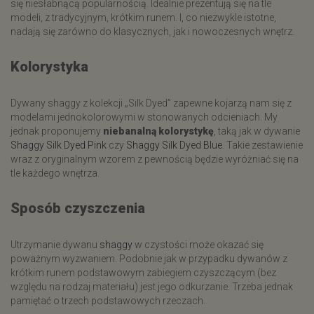
się niesłabnącą popularnością. Idealnie prezentują się na tle
modeli, z tradycyjnym, krótkim runem. I, co niezwykle istotne,
nadają się zarówno do klasycznych, jak i nowoczesnych wnętrz.
Kolorystyka
Dywany shaggy z kolekcji „Silk Dyed” zapewne kojarzą nam się z
modelami jednokolorowymi w stonowanych odcieniach. My
jednak proponujemy
niebanalną kolorystykę
, taką jak w dywanie
Shaggy Silk Dyed Pink
czy
Shaggy Silk Dyed Blue
. Takie zestawienie
wraz z oryginalnym wzorem z pewnością będzie wyróżniać się na
tle każdego wnętrza.
Sposób czyszczenia
Utrzymanie dywanu
shaggy
w czystości może okazać się
poważnym wyzwaniem. Podobnie jak w przypadku dywanów z
krótkim runem podstawowym zabiegiem czyszczącym (bez
względu na rodzaj materiału) jest jego odkurzanie. Trzeba jednak
pamiętać o trzech podstawowych rzeczach.