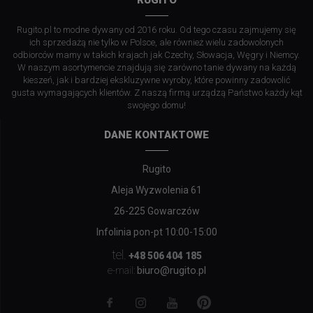
RUGITO
Rugito.pl to modne dywany od 2016 roku. Od tego czasu zajmujemy się
ich sprzedażą nie tylko w Polsce, ale również wielu zadowolonych
odbiorców mamy w takich krajach jak Czechy, Słowacja, Węgry i Niemcy.
W naszym asortymencie znajdują się zarówno tanie dywany na każdą
kieszeń, jak i bardziej ekskluzywne wyroby, które powinny zadowolić
gusta wymagających klientów. Z naszą firmą urządzą Państwo każdy kąt
swojego domu!
DANE KONTAKTOWE
Rugito
Aleja Wyzwolenia 61
26-225 Gowarczów
Infolinia pon-pt 10:00-15:00
tel.
+48 506 404 185
biuro@rugito.pl
e-mail: