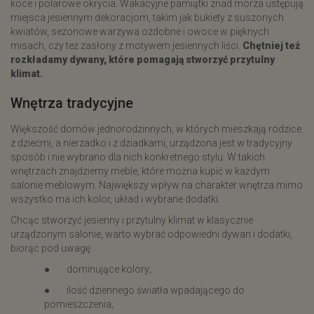
koce i polarowe okrycia. Wakacyjne pamiątki znad morza ustępują
miejsca jesiennym dekoracjom, takim jak bukiety z suszonych
kwiatów, sezonowe warzywa ozdobne i owoce w pięknych
misach, czy też zasłony z motywem jesiennych liści.
Chętniej też
rozkładamy dywany, które pomagają stworzyć przytulny
klimat.
Wnętrza tradycyjne
Większość domów jednorodzinnych, w których mieszkają rodzice
z dziećmi, a nierzadko i z dziadkami, urządzona jest w tradycyjny
sposób i nie wybrano dla nich konkretnego stylu. W takich
wnętrzach znajdziemy meble, które można kupić w każdym
salonie meblowym. Największy wpływ na charakter wnętrza mimo
wszystko ma ich kolor, układ i wybrane dodatki.
Chcąc stworzyć jesienny i przytulny klimat w klasycznie
urządzonym salonie, warto wybrać odpowiedni dywan i dodatki,
biorąc pod uwagę:
● dominujące kolory;
● ilość dziennego światła wpadającego do
pomieszczenia;