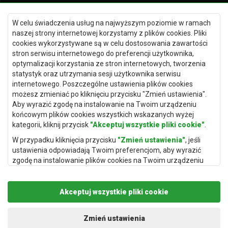
Dywany Kielce
W celu świadczenia usług na najwyższym poziomie w ramach
Dywany Gdańsk
naszej strony internetowej korzystamy z plików cookies. Pliki
Dywany Toruń
cookies wykorzystywane są w celu dostosowania zawartości
stron serwisu internetowego do preferencji użytkownika,
Dywany Bydgoszcz
optymalizacji korzystania ze stron internetowych, tworzenia
statystyk oraz utrzymania sesji użytkownika serwisu
internetowego. Poszczególne ustawienia plików cookies
możesz zmieniać po kliknięciu przycisku "Zmień ustawienia".
Dywany Łódź
Aby wyrazić zgodę na instalowanie na Twoim urządzeniu
końcowym plików cookies wszystkich wskazanych wyżej
Dywany Katowice
kategorii, kliknij przycisk
"Akceptuj wszystkie pliki cookie"
.
Dywany Rzeszów
W przypadku kliknięcia przycisku
"Zmień ustawienia"
, jeśli
Dywany Częstochowa
ustawienia odpowiadają Twoim preferencjom, aby wyrazić
zgodę na instalowanie plików cookies na Twoim urządzeniu
końcowym w wybranym przez Ciebie zakresie, kliknij przycisk
"Zapisz i zaakceptuj"
.
Akceptuj wszystkie pliki cookie
Podstawą przetwarzania danych osobowych, w zakresie w
jakim pliki cookie będą je zawierać, jest uzasadniony interes
administratora danych osobowych (Rugito Radosław Bartosik z
Zmień ustawienia
Copyright © 2019
Rugito
. Wszelkie prawa zastrzeżone.
siedzibą w Gowarczowie, ul. Aleja Wyzwolenia 61, 26-225