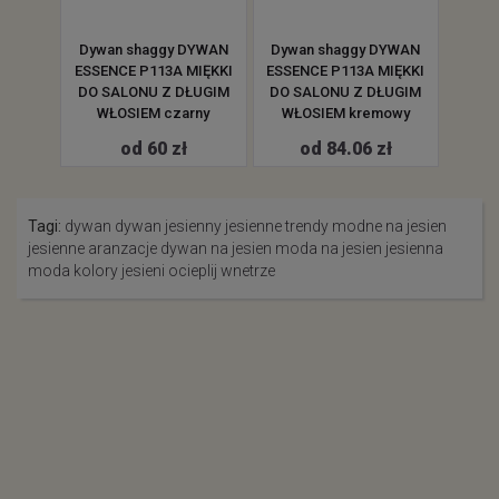
DYWAN
Dywan shaggy DYWAN
Dywan shaggy DYWAN
Dywa
MIĘKKI
ESSENCE P113A MIĘKKI
ESSENCE P113A MIĘKKI
ESSEN
ŁUGIM
DO SALONU Z DŁUGIM
DO SALONU Z DŁUGIM
DO S
rny
WŁOSIEM czarny
WŁOSIEM kremowy
W
od 60 zł
od 84.06 zł
Tagi:
dywan
dywan jesienny
jesienne trendy
modne na jesien
jesienne aranzacje
dywan na jesien
moda na jesien
jesienna
moda
kolory jesieni
ocieplij wnetrze