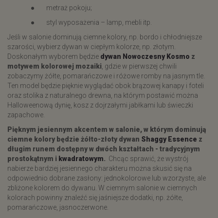
● metraż pokoju;
● styl wyposażenia – lamp, mebli itp.
Jeśli w salonie dominują ciemne kolory, np. bordo i chłodniejsze
szarości, wybierz dywan w ciepłym kolorze, np. złotym.
Doskonałym wyborem będzie
dywan Nowoczesny Kosmo
z
motywem kolorowej mozaiki
, gdzie w pierwszej chwili
zobaczymy żółte, pomarańczowe i różowe romby na jasnym tle.
Ten model będzie pięknie wyglądać obok brązowej kanapy i foteli
oraz stolika z naturalnego drewna, na którym postawić można
Halloweenową dynię, kosz z dojrzałymi jabłkami lub świeczki
zapachowe.
Pięknym jesiennym akcentem w salonie, w którym dominują
ciemne kolory będzie żółto-złoty dywan
Shaggy Essence
z
długim runem dostępny w dwóch kształtach - tradycyjnym
prostokątnym i
kwadratow
ym
.
Chcąc sprawić, że wystrój
nabierze bardziej jesiennego charakteru można skusić się na
odpowiednio dobrane zasłony: jednokolorowe lub wzorzyste, ale
zbliżone kolorem do dywanu. W ciemnym salonie w ciemnych
kolorach powinny znaleźć się jaśniejsze dodatki, np. żółte,
pomarańczowe, jasnoczerwone.