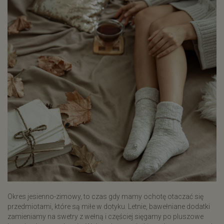
Okres jesienno-zimowy, to czas gdy mamy ochotę otaczać się
przedmiotami, które są miłe w dotyku. Letnie, bawełniane dodatki
zamieniamy na swetry z wełną i częściej sięgamy po pluszowe