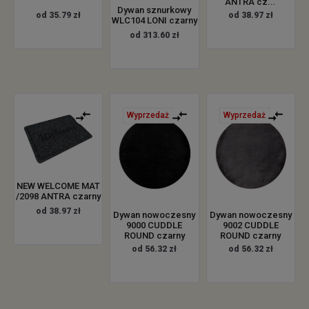
ANTRA cz...
Dywan sznurkowy
od 35.79 zł
od 38.97 zł
WLC104 LONI czarny
od 313.60 zł
Wyprzedaż
Wyprzedaż
NEW WELCOME MAT
/2098 ANTRA czarny
od 38.97 zł
Dywan nowoczesny
Dywan nowoczesny
9000 CUDDLE
9002 CUDDLE
ROUND czarny
ROUND czarny
od 56.32 zł
od 56.32 zł