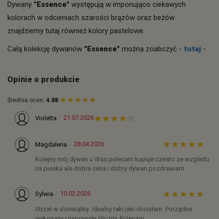
Dywany
"Essence"
występują w imponująco ciekawych
kolorach w odcieniach szarości brązów oraz beżów
znajdziemy tutaj również kolory pastelowe.
Całą kolekcję dywanów
"Essence"
można zoabczyć -
tutaj
- .
Opinie o produkcie
Średnia ocen:
4.88
21.07.2026
Violetta
28.04.2026
Magdalena
Kolejny mój dywan u Was polecam kupuje czesto ze wzgledu
na pieska ale dobra cena i dobry dywan pozdrawiam
10.02.2026
Sylwia
Strzał w dziesiątkę. Idealny taki jaki chciałam. Porządne
wykonany i naprawdę śliczny. Polecam