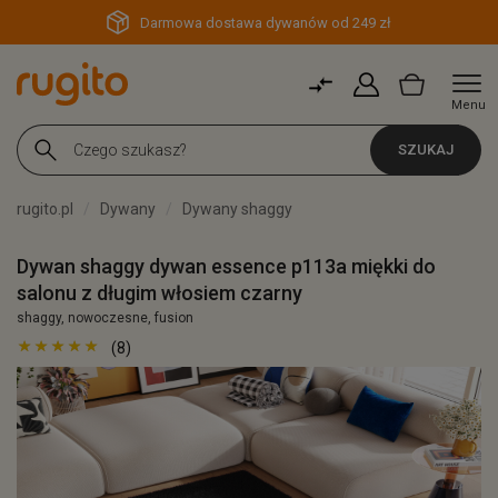
Darmowa dostawa dywanów od 249 zł
Menu
SZUKAJ
rugito.pl
Dywany
Dywany shaggy
Dywan shaggy dywan essence p113a miękki do
salonu z długim włosiem czarny
shaggy, nowoczesne, fusion
(8)