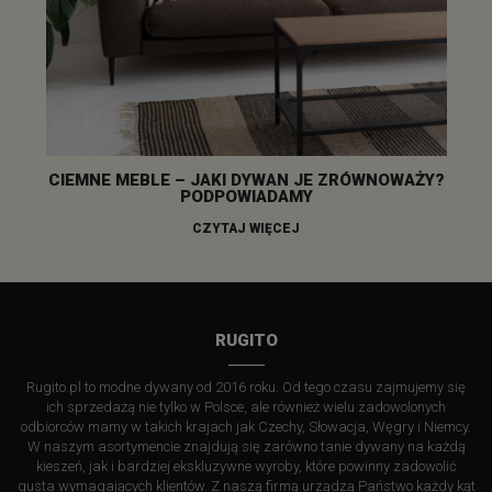
CIEMNE MEBLE – JAKI DYWAN JE ZRÓWNOWAŻY?
PODPOWIADAMY
CZYTAJ WIĘCEJ
RUGITO
Rugito.pl to modne dywany od 2016 roku. Od tego czasu zajmujemy się
ich sprzedażą nie tylko w Polsce, ale również wielu zadowolonych
odbiorców mamy w takich krajach jak Czechy, Słowacja, Węgry i Niemcy.
W naszym asortymencie znajdują się zarówno tanie dywany na każdą
kieszeń, jak i bardziej ekskluzywne wyroby, które powinny zadowolić
gusta wymagających klientów. Z naszą firmą urządzą Państwo każdy kąt