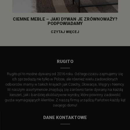
CIEMNE MEBLE – JAKI DYWAN JE ZRÓWNOWAŻY?
PODPOWIADAMY
CZYTAJ WIĘCEJ
RUGITO
Rugito.pl to modne dywany od 2016 roku. Od tego czasu zajmujemy się
ich sprzedażą nie tylko w Polsce, ale również wielu zadowolonych
odbiorców mamy w takich krajach jak Czechy, Słowacja, Węgry i Niemcy.
W naszym asortymencie znajdują się zarówno tanie dywany na każdą
kieszeń, jak i bardziej ekskluzywne wyroby, które powinny zadowolić
gusta wymagających klientów. Z naszą firmą urządzą Państwo każdy kąt
swojego domu!
DANE KONTAKTOWE