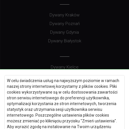
Dywany Kraków
Dywany Poznań
Dywany Gdynia
Dywany Białystok
Dywany Kielce
Dywany Gdańsk
W celu świadczenia usług na najwyższym poziomie w ramach
Dywany Toruń
naszej strony internetowej korzystamy z plików cookies. Pliki
cookies wykorzystywane są w celu dostosowania zawartości
Dywany Bydgoszcz
stron serwisu internetowego do preferencji użytkownika,
optymalizacji korzystania ze stron internetowych, tworzenia
statystyk oraz utrzymania sesji użytkownika serwisu
internetowego. Poszczególne ustawienia plików cookies
Dywany Łódź
możesz zmieniać po kliknięciu przycisku "Zmień ustawienia".
Aby wyrazić zgodę na instalowanie na Twoim urządzeniu
Dywany Katowice