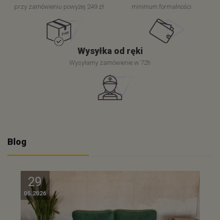
przy zamówieniu powyżej 249 zł
minimum formalności
Wysyłka od ręki
Wysyłamy zamówienie w 72h
Blog
29
05.2026