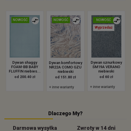
NOWOŚĆ
NOWOŚĆ
NOWOŚĆ
Wyprzedaż
Dywan shaggy
Dywan sznurkowy
Dywan komfortowy
FOAM-BB BABY
SM19A VERANO
NR22A COMO GZU
FLUFFIN niebies...
niebieski
niebieski
od 200.40 zł
od 60 zł
od 151.80 zł
+ inne warianty
+ inne warianty
Dlaczego My?
Darmowa wysyłka
Zwroty w 14 dni