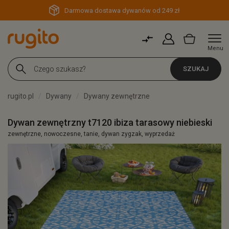
Darmowa dostawa dywanów od 249 zł
Menu
SZUKAJ
rugito.pl
Dywany
Dywany zewnętrzne
Dywan zewnętrzny t7120 ibiza tarasowy niebieski
zewnętrzne, nowoczesne, tanie, dywan zygzak, wyprzedaż