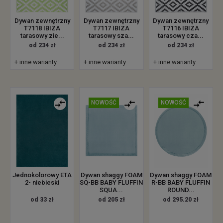
Dywan zewnętrzny
Dywan zewnętrzny
Dywan zewnętrzny
T7118 IBIZA
T7117 IBIZA
T7116 IBIZA
tarasowy zie...
tarasowy sza...
tarasowy cza...
od 234 zł
od 234 zł
od 234 zł
+ inne warianty
+ inne warianty
+ inne warianty
NOWOŚĆ
NOWOŚĆ
Jednokolorowy ETA
Dywan shaggy FOAM
Dywan shaggy FOAM
2- niebieski
SQ-BB BABY FLUFFIN
R-BB BABY FLUFFIN
SQUA...
ROUND...
od 33 zł
od 205 zł
od 295.20 zł