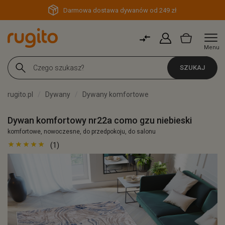
Darmowa dostawa dywanów od 249 zł
Menu
SZUKAJ
rugito.pl
Dywany
Dywany komfortowe
Dywan komfortowy nr22a como gzu niebieski
komfortowe, nowoczesne, do przedpokoju, do salonu
(1)