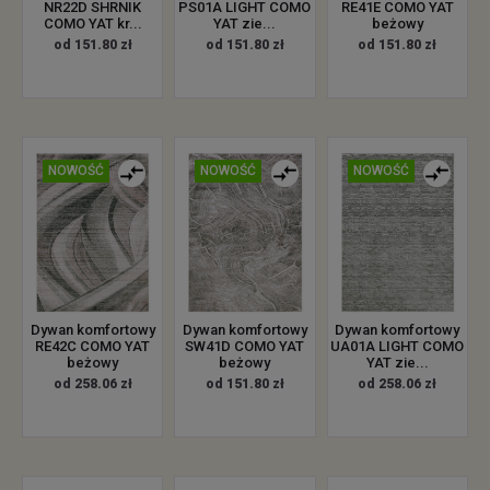
NR22D SHRNIK
PS01A LIGHT COMO
RE41E COMO YAT
COMO YAT kr...
YAT zie...
beżowy
od 151.80 zł
od 151.80 zł
od 151.80 zł
NOWOŚĆ
NOWOŚĆ
NOWOŚĆ
Dywan komfortowy
Dywan komfortowy
Dywan komfortowy
RE42C COMO YAT
SW41D COMO YAT
UA01A LIGHT COMO
beżowy
beżowy
YAT zie...
od 258.06 zł
od 151.80 zł
od 258.06 zł