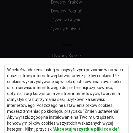
Dywany Kraków
Dywany Poznań
Dywany Gdynia
Dywany Białystok
Dywany Kielce
Dywany Gdańsk
W celu świadczenia usług na najwyższym poziomie w ramach
Dywany Toruń
naszej strony internetowej korzystamy z plików cookies. Pliki
cookies wykorzystywane są w celu dostosowania zawartości
Dywany Bydgoszcz
stron serwisu internetowego do preferencji użytkownika,
optymalizacji korzystania ze stron internetowych, tworzenia
statystyk oraz utrzymania sesji użytkownika serwisu
internetowego. Poszczególne ustawienia plików cookies
Dywany Łódź
możesz zmieniać po kliknięciu przycisku "Zmień ustawienia".
Aby wyrazić zgodę na instalowanie na Twoim urządzeniu
Dywany Katowice
końcowym plików cookies wszystkich wskazanych wyżej
Dywany Rzeszów
kategorii, kliknij przycisk
"Akceptuj wszystkie pliki cookie"
.