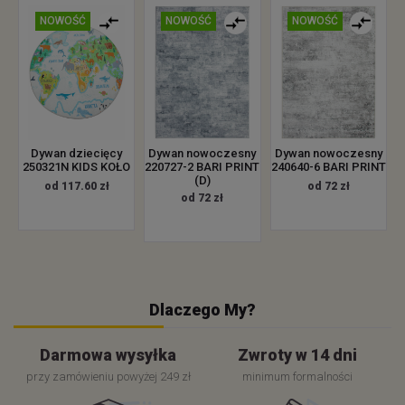
NOWOŚĆ
NOWOŚĆ
NOWOŚĆ
Dywan dziecięcy
Dywan nowoczesny
Dywan nowoczesny
250321N KIDS KOŁO
220727-2 BARI PRINT
240640-6 BARI PRINT
(D)
od 117.60 zł
od 72 zł
od 72 zł
Dlaczego My?
Darmowa wysyłka
Zwroty w 14 dni
przy zamówieniu powyżej 249 zł
minimum formalności