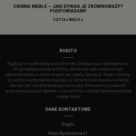
CIEMNE MEBLE – JAKI DYWAN JE ZRÓWNOWAŻY?
PODPOWIADAMY
CZYTAJ WIĘCEJ
RUGITO
Rugito.pl to modne dywany od 2016 roku. Od tego czasu zajmujemy się
ich sprzedażą nie tylko w Polsce, ale również wielu zadowolonych
odbiorców mamy w takich krajach jak Czechy, Słowacja, Węgry i Niemcy.
W naszym asortymencie znajdują się zarówno tanie dywany na każdą
kieszeń, jak i bardziej ekskluzywne wyroby, które powinny zadowolić
gusta wymagających klientów. Z naszą firmą urządzą Państwo każdy kąt
swojego domu!
DANE KONTAKTOWE
Rugito
Aleja Wyzwolenia 61