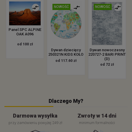
NOWOŚĆ
NOWOŚĆ
Panel SPC ALPINE
OAK A096
od 100 zł
Dywan dziecięcy
Dywan nowoczesny
250321N KIDS KOŁO
220727-2 BARI PRINT
(D)
od 117.60 zł
od 72 zł
Dlaczego My?
Darmowa wysyłka
Zwroty w 14 dni
przy zamówieniu powyżej 249 zł
minimum formalności