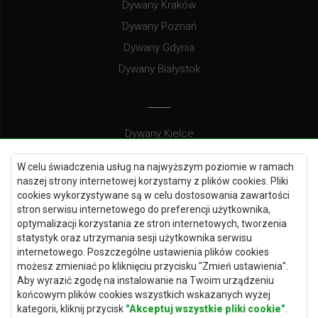
Dywany Kraków
Dywany Poznań
Dywany Gdynia
Dywany Białystok
Dywany Kielce
Dywany Gdańsk
W celu świadczenia usług na najwyższym poziomie w ramach
Dywany Toruń
naszej strony internetowej korzystamy z plików cookies. Pliki
cookies wykorzystywane są w celu dostosowania zawartości
Dywany Bydgoszcz
stron serwisu internetowego do preferencji użytkownika,
optymalizacji korzystania ze stron internetowych, tworzenia
statystyk oraz utrzymania sesji użytkownika serwisu
internetowego. Poszczególne ustawienia plików cookies
Dywany Łódź
możesz zmieniać po kliknięciu przycisku "Zmień ustawienia".
Aby wyrazić zgodę na instalowanie na Twoim urządzeniu
Dywany Katowice
końcowym plików cookies wszystkich wskazanych wyżej
Dywany Rzeszów
kategorii, kliknij przycisk
"Akceptuj wszystkie pliki cookie"
.