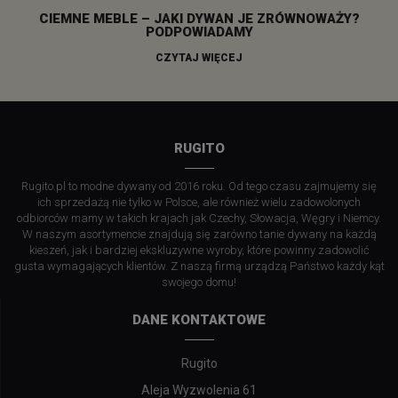
CIEMNE MEBLE – JAKI DYWAN JE ZRÓWNOWAŻY?
PODPOWIADAMY
CZYTAJ WIĘCEJ
RUGITO
Rugito.pl to modne dywany od 2016 roku. Od tego czasu zajmujemy się
ich sprzedażą nie tylko w Polsce, ale również wielu zadowolonych
odbiorców mamy w takich krajach jak Czechy, Słowacja, Węgry i Niemcy.
W naszym asortymencie znajdują się zarówno tanie dywany na każdą
kieszeń, jak i bardziej ekskluzywne wyroby, które powinny zadowolić
gusta wymagających klientów. Z naszą firmą urządzą Państwo każdy kąt
swojego domu!
DANE KONTAKTOWE
Rugito
Aleja Wyzwolenia 61