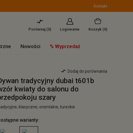
Kontakt
Porównaj (
0
)
Logowanie
Koszyk
(0)
trzne
Nowości
% Wyprzedaż
Dodaj do porównania
Dywan tradycyjny dubai t601b
wzór kwiaty do salonu do
przedpokoju szary
radycyjne, klasyczne, orientalne, tureckie
ostępne warianty: