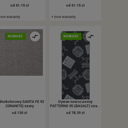
od 61.15 zł
od 61.15 zł
inne warianty
+ inne warianty
NOWOŚĆ
NOWOŚĆ
dnokolorowy SANTA FE 92
Dywan nowoczesny
(GRANITE) szary
PATTERNS 95 (BASALT) sza...
od 130 zł
od 78.39 zł