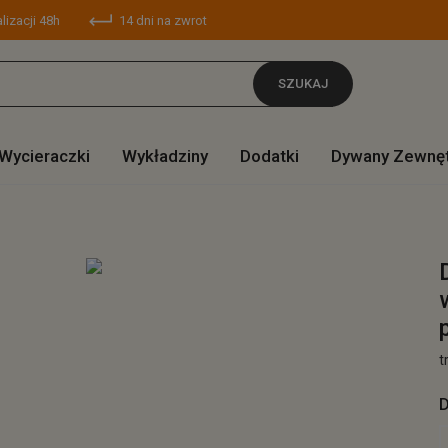
lizacji 48h
14 dni na zwrot
SZUKAJ
Wycieraczki
Wykładziny
Dodatki
Dywany Zewnę
t
D