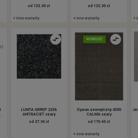
od 122.30 zł
od 122.30 zł
+ inne warianty
+ inne warianty
+ 
NOWOŚĆ
I
LUNTA GRREP 2236
Dywan zewnętrzny 4300
Je
.
ANTRACIET szary
CALMA szary
od 27.34 zł
od 170.40 zł
+ inne warianty