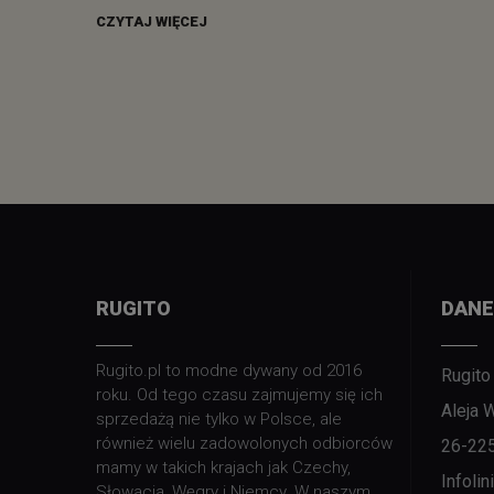
CZYTAJ WIĘCEJ
RUGITO
DANE
Rugito.pl to modne dywany od 2016
Rugito
roku. Od tego czasu zajmujemy się ich
Aleja 
sprzedażą nie tylko w Polsce, ale
również wielu zadowolonych odbiorców
26-22
mamy w takich krajach jak Czechy,
Infoli
Słowacja, Węgry i Niemcy. W naszym