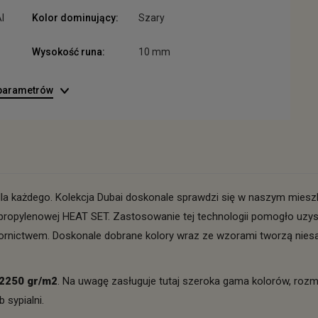
I
Kolor dominujący:
Szary
Wysokość runa:
10 mm
 parametrów
dla każdego. Kolekcja Dubai doskonale sprawdzi się w naszym mieszk
propylenowej HEAT SET. Zastosowanie tej technologii pomogło uzy
zornictwem. Doskonale dobrane kolory wraz ze wzorami tworzą nies
 2250 gr/m2
. Na uwagę zasługuje tutaj szeroka gama kolorów, roz
 sypialni.