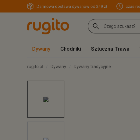
Darmowa dostawa dywanów od 249 zł
czas rea
Dywany
Chodniki
Sztuczna Trawa
rugito.pl
Dywany
Dywany tradycyjne