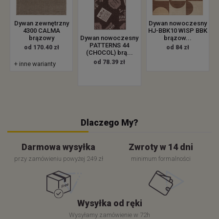
Dywan zewnętrzny
Dywan nowoczesny
4300 CALMA
HJ-BBK10 WISP BBK
brązowy
brązow...
Dywan nowoczesny
PATTERNS 44
od 170.40 zł
od 84 zł
(CHOCOL) brą...
od 78.39 zł
+ inne warianty
Dlaczego My?
Darmowa wysyłka
Zwroty w 14 dni
przy zamówieniu powyżej 249 zł
minimum formalności
Wysyłka od ręki
Wysyłamy zamówienie w 72h