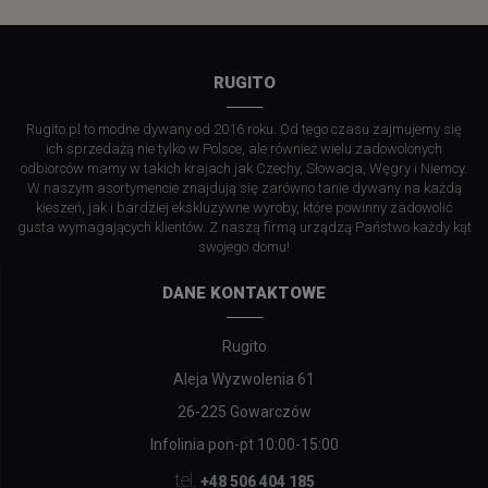
RUGITO
Rugito.pl to modne dywany od 2016 roku. Od tego czasu zajmujemy się
ich sprzedażą nie tylko w Polsce, ale również wielu zadowolonych
odbiorców mamy w takich krajach jak Czechy, Słowacja, Węgry i Niemcy.
W naszym asortymencie znajdują się zarówno tanie dywany na każdą
kieszeń, jak i bardziej ekskluzywne wyroby, które powinny zadowolić
gusta wymagających klientów. Z naszą firmą urządzą Państwo każdy kąt
swojego domu!
DANE KONTAKTOWE
Rugito
Aleja Wyzwolenia 61
26-225 Gowarczów
Infolinia pon-pt 10:00-15:00
tel.
+48 506 404 185