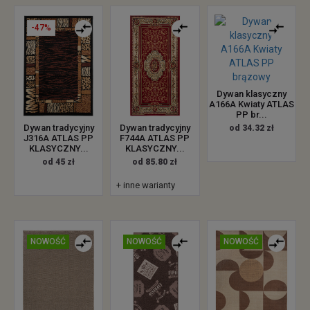
-47%
Dywan klasyczny
A166A Kwiaty ATLAS
PP br...
Dywan tradycyjny
Dywan tradycyjny
od 34.32 zł
J316A ATLAS PP
F744A ATLAS PP
KLASYCZNY...
KLASYCZNY...
od 45 zł
od 85.80 zł
+ inne warianty
NOWOŚĆ
NOWOŚĆ
NOWOŚĆ