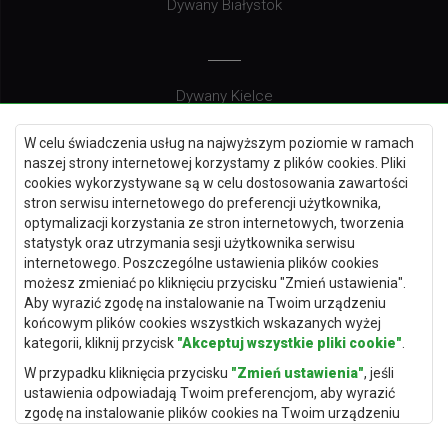
Dywany Białystok
Dywany Kielce
Dywany Gdańsk
W celu świadczenia usług na najwyższym poziomie w ramach
Dywany Toruń
naszej strony internetowej korzystamy z plików cookies. Pliki
cookies wykorzystywane są w celu dostosowania zawartości
Dywany Bydgoszcz
stron serwisu internetowego do preferencji użytkownika,
optymalizacji korzystania ze stron internetowych, tworzenia
statystyk oraz utrzymania sesji użytkownika serwisu
internetowego. Poszczególne ustawienia plików cookies
Dywany Łódź
możesz zmieniać po kliknięciu przycisku "Zmień ustawienia".
Aby wyrazić zgodę na instalowanie na Twoim urządzeniu
Dywany Katowice
końcowym plików cookies wszystkich wskazanych wyżej
Dywany Rzeszów
kategorii, kliknij przycisk
"Akceptuj wszystkie pliki cookie"
.
Dywany Częstochowa
W przypadku kliknięcia przycisku
"Zmień ustawienia"
, jeśli
ustawienia odpowiadają Twoim preferencjom, aby wyrazić
zgodę na instalowanie plików cookies na Twoim urządzeniu
końcowym w wybranym przez Ciebie zakresie, kliknij przycisk