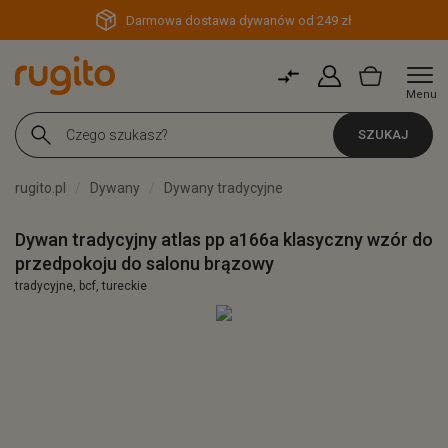
Darmowa dostawa dywanów od 249 zł
Menu
SZUKAJ
rugito.pl
Dywany
Dywany tradycyjne
Dywan tradycyjny atlas pp a166a klasyczny wzór do
przedpokoju do salonu brązowy
tradycyjne, bcf, tureckie