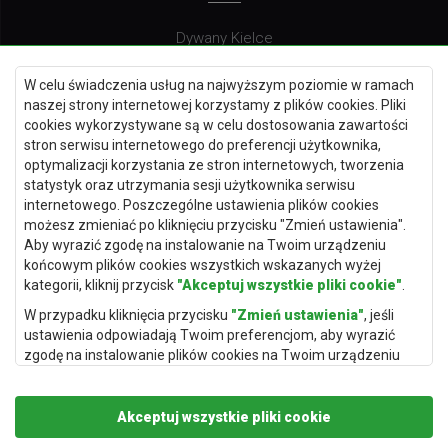
Dywany Kielce
Dywany Gdańsk
W celu świadczenia usług na najwyższym poziomie w ramach
Dywany Toruń
naszej strony internetowej korzystamy z plików cookies. Pliki
cookies wykorzystywane są w celu dostosowania zawartości
Dywany Bydgoszcz
stron serwisu internetowego do preferencji użytkownika,
optymalizacji korzystania ze stron internetowych, tworzenia
statystyk oraz utrzymania sesji użytkownika serwisu
internetowego. Poszczególne ustawienia plików cookies
Dywany Łódź
możesz zmieniać po kliknięciu przycisku "Zmień ustawienia".
Aby wyrazić zgodę na instalowanie na Twoim urządzeniu
Dywany Katowice
końcowym plików cookies wszystkich wskazanych wyżej
Dywany Rzeszów
kategorii, kliknij przycisk
"Akceptuj wszystkie pliki cookie"
.
Dywany Częstochowa
W przypadku kliknięcia przycisku
"Zmień ustawienia"
, jeśli
ustawienia odpowiadają Twoim preferencjom, aby wyrazić
zgodę na instalowanie plików cookies na Twoim urządzeniu
końcowym w wybranym przez Ciebie zakresie, kliknij przycisk
"Zapisz i zaakceptuj"
.
Akceptuj wszystkie pliki cookie
Podstawą przetwarzania danych osobowych, w zakresie w
jakim pliki cookie będą je zawierać, jest uzasadniony interes
Copyright © 2019
Rugito
. Wszelkie prawa zastrzeżone.