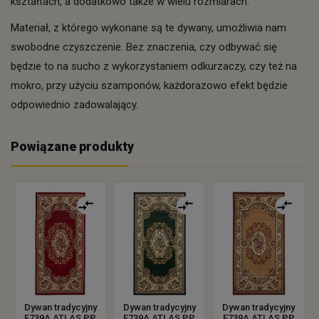
kształtach, a dodatkowo także w wielu rozmiarach.
Materiał, z którego wykonane są te dywany, umożliwia nam
swobodne czyszczenie. Bez znaczenia, czy odbywać się
będzie to na sucho z wykorzystaniem odkurzaczy, czy też na
mokro, przy użyciu szamponów, każdorazowo efekt będzie
odpowiednio zadowalający.
Powiązane produkty
Dywan tradycyjny
Dywan tradycyjny
Dywan tradycyjny
F739A ATLAS PP
F739A ATLAS PP
F739A ATLAS PP