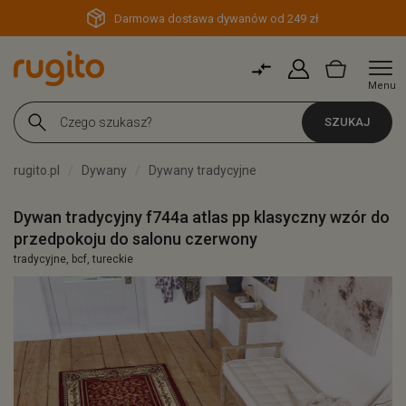
Darmowa dostawa dywanów od 249 zł
Menu
SZUKAJ
rugito.pl
Dywany
Dywany tradycyjne
Dywan tradycyjny f744a atlas pp klasyczny wzór do
przedpokoju do salonu czerwony
tradycyjne, bcf, tureckie