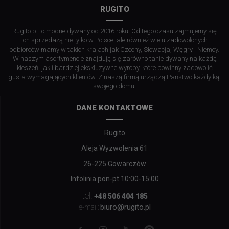
RUGITO
Rugito.pl to modne dywany od 2016 roku. Od tego czasu zajmujemy się
ich sprzedażą nie tylko w Polsce, ale również wielu zadowolonych
odbiorców mamy w takich krajach jak Czechy, Słowacja, Węgry i Niemcy.
W naszym asortymencie znajdują się zarówno tanie dywany na każdą
kieszeń, jak i bardziej ekskluzywne wyroby, które powinny zadowolić
gusta wymagających klientów. Z naszą firmą urządzą Państwo każdy kąt
swojego domu!
DANE KONTAKTOWE
Rugito
Aleja Wyzwolenia 61
26-225 Gowarczów
Infolinia pon-pt 10:00-15:00
tel.
+48 506 404 185
biuro@rugito.pl
e-mail: