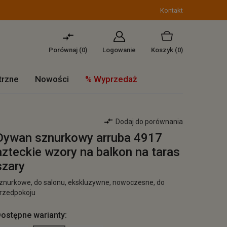
Kontakt
Porównaj (
0
)
Logowanie
Koszyk
(0)
trzne
Nowości
% Wyprzedaż
Dodaj do porównania
Dywan sznurkowy arruba 4917
azteckie wzory na balkon na taras
szary
znurkowe, do salonu, ekskluzywne, nowoczesne, do
rzedpokoju
ostępne warianty: