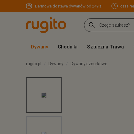
Darmowa dostawa dywanów od 249 zł
czas rea
Dywany
Chodniki
Sztuczna Trawa
rugito.pl
Dywany
Dywany sznurkowe