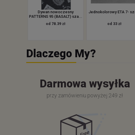
Dywan nowoczesny
Jednokolorowy ETA 7- sz
PATTERNS 95 (BASALT) sza...
od 78.39 zł
od 33 zł
Dlaczego My?
Darmowa wysyłka
przy zamówieniu powyżej 249 zł