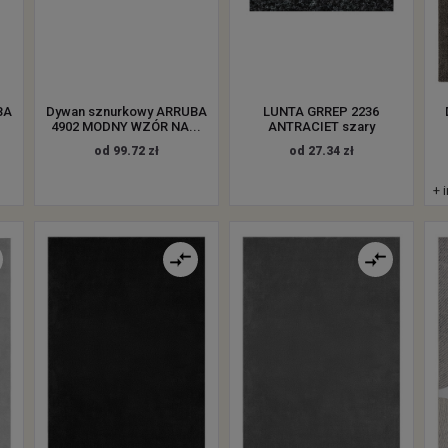
BA
Dywan sznurkowy ARRUBA
LUNTA GRREP 2236
4902 MODNY WZÓR NA...
ANTRACIET szary
od 99.72 zł
od 27.34 zł
+ 