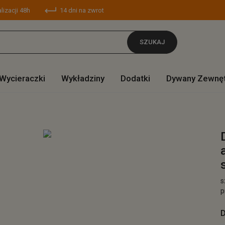
lizacji 48h
14 dni na zwrot
SZUKAJ
Wycieraczki
Wykładziny
Dodatki
Dywany Zewnę
s
p
D