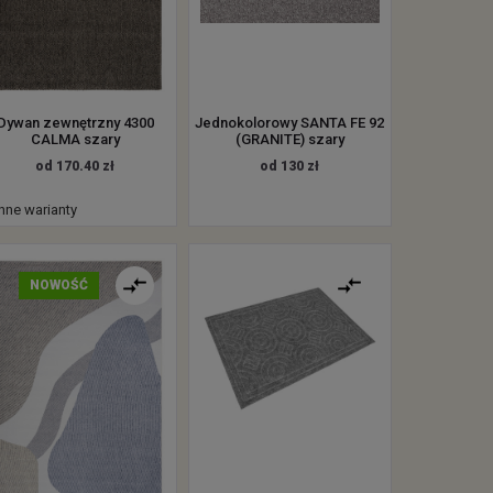
Dywan zewnętrzny 4300
Jednokolorowy SANTA FE 92
CALMA szary
(GRANITE) szary
od 170.40 zł
od 130 zł
inne warianty
NOWOŚĆ