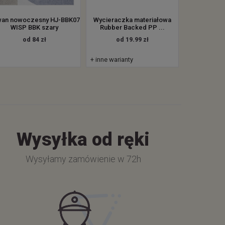
an nowoczesny HJ-BBK07
Wycieraczka materiałowa
WISP BBK szary
Rubber Backed PP ...
od 84 zł
od 19.99 zł
+ inne warianty
Wysyłka od ręki
Wysyłamy zamówienie w 72h