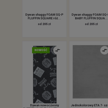
Dywan shaggy FOAM SQ-P
Dywan shaggy FOAM SQ-
FLUFFIN SQUARE róż...
BABY FLUFFIN SQUA...
od 205 zł
od 205 zł
NOWOŚĆ
Dywan nowoczesny
Jednokolorowy ETA 7- sz