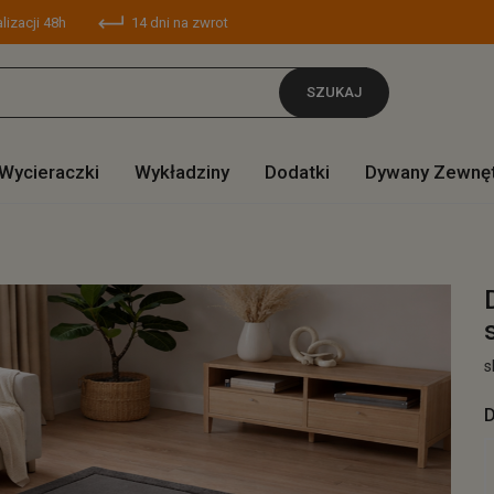
lizacji 48h
14 dni na zwrot
SZUKAJ
Wycieraczki
Wykładziny
Dodatki
Dywany Zewnę
s
D