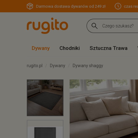
Darmowa dostawa dywanów od 249 zł
czas rea
Dywany
Chodniki
Sztuczna Trawa
rugito.pl
Dywany
Dywany shaggy