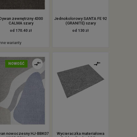
Dywan zewnętrzny 4300
Jednokolorowy SANTA FE 92
CALMA szary
(GRANITE) szary
od 170.40 zł
od 130 zł
inne warianty
NOWOŚĆ
an nowoczesny HJ-BBK07
Wycieraczka materiałowa