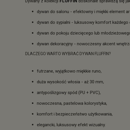
Dywany z kolekcji
FLUFFIN
doskonale sprawdzą się ja
dywan do salonu - efektowny i miękki element ar
dywan do sypialni - luksusowy komfort każdego 
dywan do pokoju dziecięcego lub młodzieżowego 
dywan dekoracyjny - nowoczesny akcent wnętrz
DLACZEGO WARTO WYBRAĆ DYWAN FLUFFIN?
futrzane, wyjątkowo miękkie runo,
duża wysokość włosia - aż 30 mm,
antypoślizgowy spód (PU + PVC),
nowoczesna, pastelowa kolorystyka,
komfort i bezpieczeństwo użytkowania,
elegancki, luksusowy efekt wizualny.