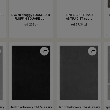
BB
Dywan shaggy FOAM SQ-B.
LUNTA GRREP 2236
FLUFFIN SQUARE be...
ANTRACIET szary
od 205 zł
od 27.34 zł
+ 
ary
Jednokolorowy ETA 5- szary
Jednokolorowy ETA 4- szary
Dyw