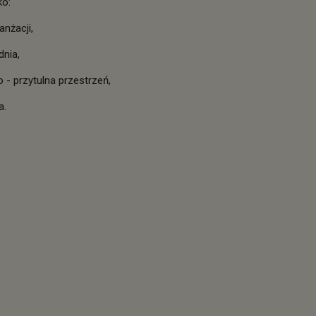
ko:
anżacji,
dnia,
- przytulna przestrzeń,
a.