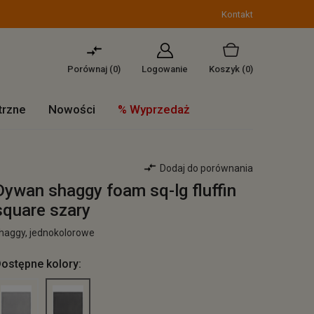
Kontakt
Porównaj (
0
)
Logowanie
Koszyk
(0)
trzne
Nowości
% Wyprzedaż
Dodaj do porównania
Dywan shaggy foam sq-lg fluffin
square szary
haggy, jednokolorowe
ostępne kolory: