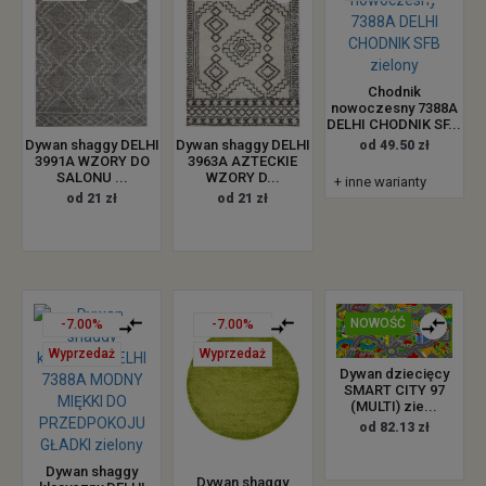
Chodnik
nowoczesny 7388A
DELHI CHODNIK SF...
Dywan shaggy DELHI
Dywan shaggy DELHI
od 49.50 zł
3991A WZORY DO
3963A AZTECKIE
SALONU ...
WZORY D...
+ inne warianty
od 21 zł
od 21 zł
NOWOŚĆ
-7.00%
-7.00%
Wyprzedaż
Wyprzedaż
Dywan dziecięcy
SMART CITY 97
(MULTI) zie...
od 82.13 zł
Dywan shaggy
Dywan shaggy