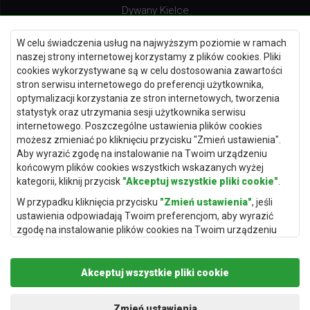
Dywany Kielce
Dywany Gdańsk
W celu świadczenia usług na najwyższym poziomie w ramach
Dywany Toruń
naszej strony internetowej korzystamy z plików cookies. Pliki
cookies wykorzystywane są w celu dostosowania zawartości
Dywany Bydgoszcz
stron serwisu internetowego do preferencji użytkownika,
optymalizacji korzystania ze stron internetowych, tworzenia
statystyk oraz utrzymania sesji użytkownika serwisu
internetowego. Poszczególne ustawienia plików cookies
Dywany Łódź
możesz zmieniać po kliknięciu przycisku "Zmień ustawienia".
Aby wyrazić zgodę na instalowanie na Twoim urządzeniu
Dywany Katowice
końcowym plików cookies wszystkich wskazanych wyżej
Dywany Rzeszów
kategorii, kliknij przycisk
"Akceptuj wszystkie pliki cookie"
.
Dywany Częstochowa
W przypadku kliknięcia przycisku
"Zmień ustawienia"
, jeśli
ustawienia odpowiadają Twoim preferencjom, aby wyrazić
zgodę na instalowanie plików cookies na Twoim urządzeniu
końcowym w wybranym przez Ciebie zakresie, kliknij przycisk
"Zapisz i zaakceptuj"
.
Akceptuj wszystkie pliki cookie
Podstawą przetwarzania danych osobowych, w zakresie w
jakim pliki cookie będą je zawierać, jest uzasadniony interes
Copyright © 2019
Rugito
. Wszelkie prawa zastrzeżone.
administratora danych osobowych (Rugito Radosław Bartosik z
Projekt i realizacja:
dimax.pl
Zmień ustawienia