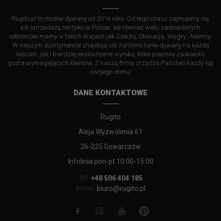
Rugito.pl to modne dywany od 2016 roku. Od tego czasu zajmujemy się
ich sprzedażą nie tylko w Polsce, ale również wielu zadowolonych
odbiorców mamy w takich krajach jak Czechy, Słowacja, Węgry i Niemcy.
W naszym asortymencie znajdują się zarówno tanie dywany na każdą
kieszeń, jak i bardziej ekskluzywne wyroby, które powinny zadowolić
gusta wymagających klientów. Z naszą firmą urządzą Państwo każdy kąt
swojego domu!
DANE KONTAKTOWE
Rugito
Aleja Wyzwolenia 61
26-225 Gowarczów
Infolinia pon-pt 10:00-15:00
tel.
+48 506 404 185
biuro@rugito.pl
e-mail: