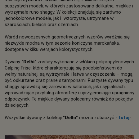
puszystych modeli, w których zastosowano delikatne, miękkie i
wytrzymałe runo shaggy. W kolekcji znajdują się zarówno
jednokolorowe modele, jak i wzorzyste, utrzymane w
szarościach, bielach oraz czerniach.
Wśród nowoczesnych geometrycznych wzorów wyróżnia się
niezwykle modna w tym sezonie koniczyna marokańska,
dostępna w kilku wersjach kolorystycznych.
Dywany
"Delhi"
zostały wykonane z włókien polipropylenowych
Calping Frise, które charakteryzują się podobieństwem do
wełny naturalnej, są wytrzymałe i łatwe w czyszczeniu – mogą
być odkurzane oraz prane szamponami. Puszyste dywany typu
shaggy sprawdzą się zarówno w salonach, jak i sypialniach,
wprowadzając przytulną atmosferę i uprzyjemniając upragniony
odpoczynek. Te miękkie dywany polecamy również do pokojów
dziecięcych.
Wszystkie dywany z kolekcji
"Delhi"
można zobaczyć -
tutaj
-.