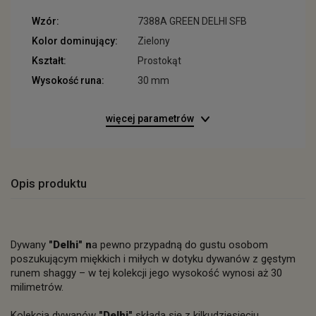
Wzór:
7388A GREEN DELHI SFB
Kolor dominujący:
Zielony
Kształt:
Prostokąt
Wysokość runa:
30 mm
więcej parametrów
Opis produktu
Dywany
"Delhi" n
a pewno przypadną do gustu osobom
poszukującym miękkich i miłych w dotyku dywanów z gęstym
runem shaggy – w tej kolekcji jego wysokość wynosi aż 30
milimetrów.
Kolekcja dywanów
"Delhi"
składa się z kilkudziesięciu