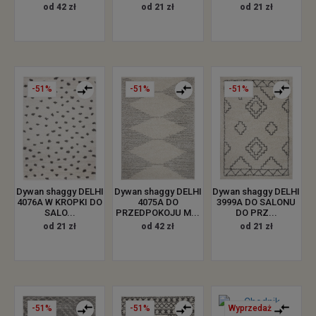
od 21 zł
od 21 zł
od 42 zł
-51%
-51%
-51%
Dywan shaggy DELHI
Dywan shaggy DELHI
Dywan shaggy DELHI
4076A W KROPKI DO
4075A DO
3999A DO SALONU
SALO...
PRZEDPOKOJU M...
DO PRZ...
od 21 zł
od 42 zł
od 21 zł
-51%
-51%
Wyprzedaż