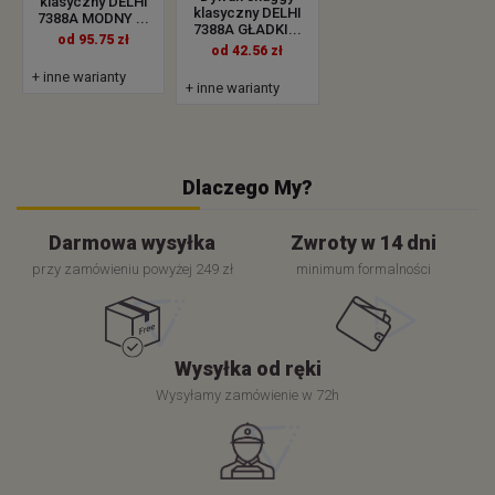
klasyczny DELHI
klasyczny DELHI
7388A MODNY ...
7388A GŁADKI...
od 95.75 zł
od 42.56 zł
+ inne warianty
+ inne warianty
Dlaczego My?
Darmowa wysyłka
Zwroty w 14 dni
przy zamówieniu powyżej 249 zł
minimum formalności
Wysyłka od ręki
Wysyłamy zamówienie w 72h