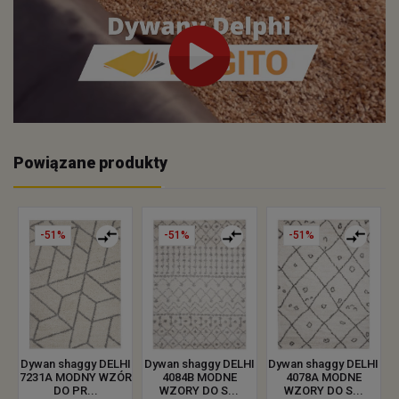
Powiązane produkty
-51%
-51%
-51%
Dywan shaggy DELHI
Dywan shaggy DELHI
Dywan shaggy DELHI
4084B MODNE
4078A MODNE
7231A MODNY WZÓR
WZORY DO S...
WZORY DO S...
DO PR...