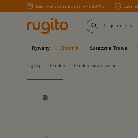
Darmowa dostawa dywanów od 249 zł
czas rea
Dywany
Chodniki
Sztuczna Trawa
rugito.pl
Chodniki
Chodniki nowoczesne