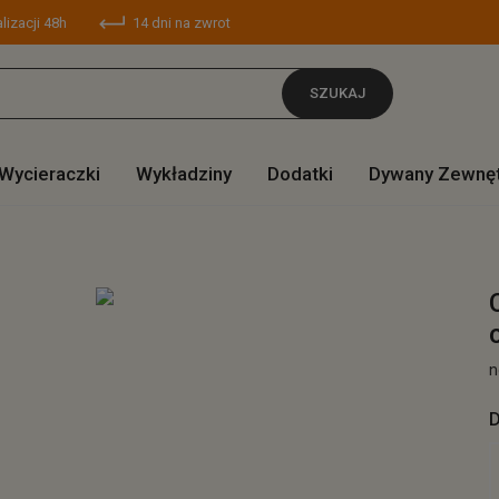
lizacji 48h
14 dni na zwrot
SZUKAJ
Wycieraczki
Wykładziny
Dodatki
Dywany Zewnę
n
D