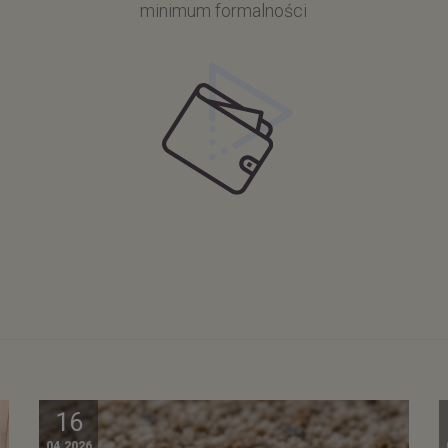
minimum formalności
16
04.2026