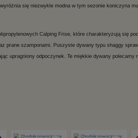
różnia się niezwykle modna w tym sezonie koniczyna mar
lipropylenowych Calping Frise, które charakteryzują się p
az prane szamponami. Puszyste dywany typu shaggy sprawdz
ając upragniony odpoczynek. Te miękkie dywany polecamy r