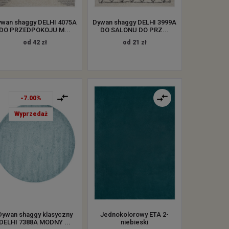
ywan shaggy DELHI 4075A
Dywan shaggy DELHI 3999A
DO PRZEDPOKOJU M...
DO SALONU DO PRZ...
od 42 zł
od 21 zł
-7.00%
Wyprzedaż
Dywan shaggy klasyczny
Jednokolorowy ETA 2-
DELHI 7388A MODNY ...
niebieski