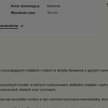
Kolor dominujący:
Niebieski
Wysokość runa:
30 mm
 parametrów
poszukującym miękkich i miłych w dotyku dywanów z gęstym runem 
u puszystych modeli, w których zastosowano delikatne, miękkie i wyt
zarościach, bielach oraz czerniach.
się niezwykle modna w tym sezonie koniczyna marokańska, dostęp