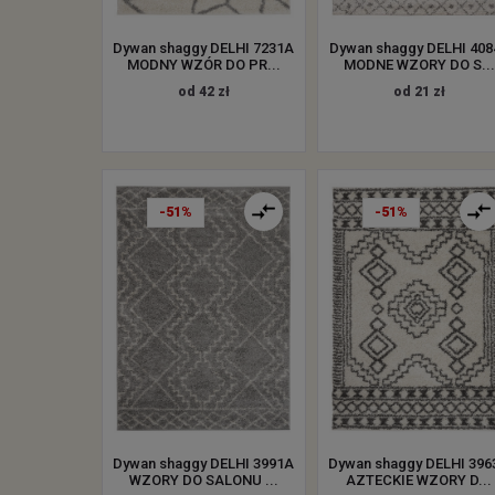
Dywan shaggy DELHI 7231A
Dywan shaggy DELHI 408
MODNY WZÓR DO PR...
MODNE WZORY DO S...
od 42 zł
od 21 zł
-51%
-51%
Dywan shaggy DELHI 3991A
Dywan shaggy DELHI 396
WZORY DO SALONU ...
AZTECKIE WZORY D...