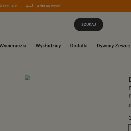
lizacji 48h
14 dni na zwrot
SZUKAJ
Wycieraczki
Wykładziny
Dodatki
Dywany Zewnę
s
D