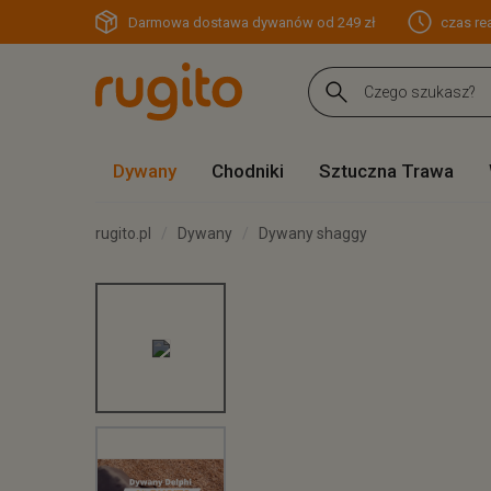
Darmowa dostawa dywanów od 249 zł
czas rea
Dywany
Chodniki
Sztuczna Trawa
rugito.pl
Dywany
Dywany shaggy