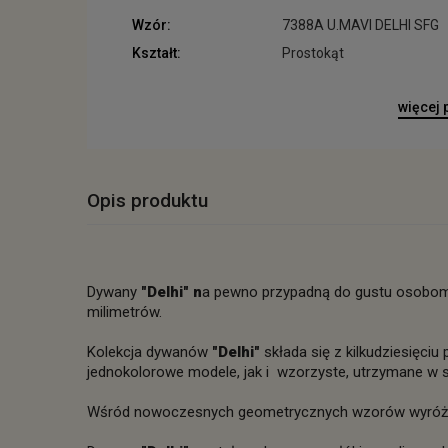
Wzór:
7388A U.MAVI DELHI SFG
Kształt:
Prostokąt
więcej
Opis produktu
Dywany
"Delhi" n
a pewno przypadną do gustu osobom 
milimetrów.
Kolekcja dywanów
"Delhi"
składa się z kilkudziesięci
jednokolorowe modele, jak i wzorzyste, utrzymane w s
Wśród nowoczesnych geometrycznych wzorów wyróżnia 