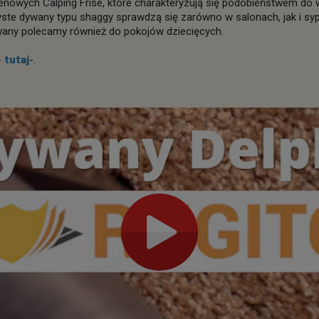
enowych Calping Frise, które charakteryzują się podobieństwem do w
e dywany typu shaggy sprawdzą się zarówno w salonach, jak i sypi
wany polecamy również do pokojów dziecięcych.
-
tutaj
-.