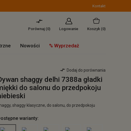
Kontakt
Porównaj (
0
)
Logowanie
Koszyk
(0)
trzne
Nowości
% Wyprzedaż
Dodaj do porównania
Dywan shaggy delhi 7388a gładki
miękki do salonu do przedpokoju
niebieski
haggy, shaggy klasyczne, do salonu, do przedpokoju
ostępne warianty: