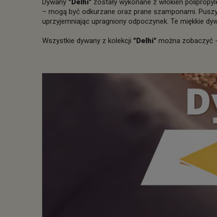
Dywany
"Delhi"
zostały wykonane z włókien polipropyl
– mogą być odkurzane oraz prane szamponami. Puszyst
uprzyjemniając upragniony odpoczynek. Te miękkie dy
Wszystkie dywany z kolekcji
"Delhi"
można zobaczyć 