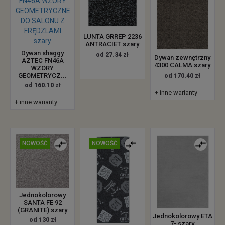
LUNTA GRREP 2236
ANTRACIET szary
Dywan shaggy
od 27.34 zł
Dywan zewnętrzny
AZTEC FN46A
4300 CALMA szary
WZORY
GEOMETRYCZ...
od 170.40 zł
od 160.10 zł
+ inne warianty
+ inne warianty
NOWOŚĆ
NOWOŚĆ
Jednokolorowy
SANTA FE 92
(GRANITE) szary
Jednokolorowy ETA
od 130 zł
7- szary