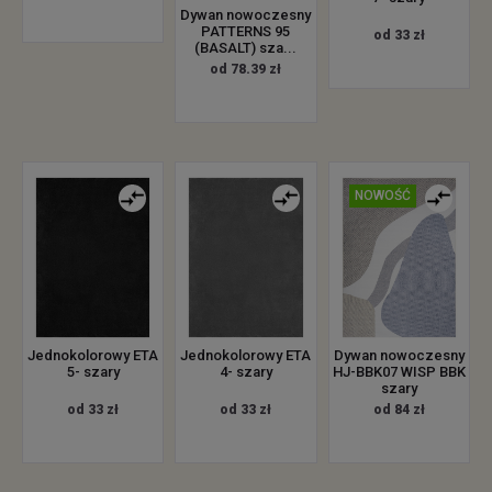
Dywan nowoczesny
PATTERNS 95
od 33 zł
(BASALT) sza...
od 78.39 zł
NOWOŚĆ
Jednokolorowy ETA
Jednokolorowy ETA
Dywan nowoczesny
5- szary
4- szary
HJ-BBK07 WISP BBK
szary
od 33 zł
od 33 zł
od 84 zł