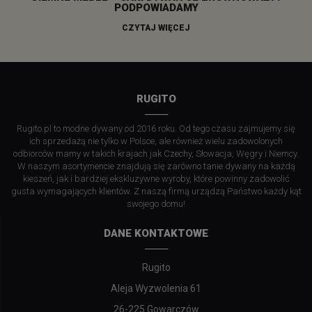
PODPOWIADAMY
CZYTAJ WIĘCEJ
RUGITO
Rugito.pl to modne dywany od 2016 roku. Od tego czasu zajmujemy się
ich sprzedażą nie tylko w Polsce, ale również wielu zadowolonych
odbiorców mamy w takich krajach jak Czechy, Słowacja, Węgry i Niemcy.
W naszym asortymencie znajdują się zarówno tanie dywany na każdą
kieszeń, jak i bardziej ekskluzywne wyroby, które powinny zadowolić
gusta wymagających klientów. Z naszą firmą urządzą Państwo każdy kąt
swojego domu!
DANE KONTAKTOWE
Rugito
Aleja Wyzwolenia 61
26-225 Gowarczów