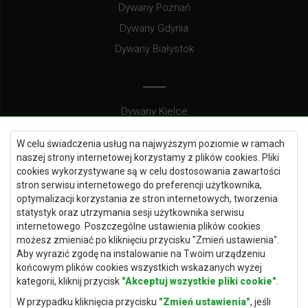
Dywany Poznań
Dywany Gdynia
Dywany Białystok
Dywany Kielce
Dywany Gdańsk
W celu świadczenia usług na najwyższym poziomie w ramach
Dywany Toruń
naszej strony internetowej korzystamy z plików cookies. Pliki
cookies wykorzystywane są w celu dostosowania zawartości
Dywany Bydgoszcz
stron serwisu internetowego do preferencji użytkownika,
optymalizacji korzystania ze stron internetowych, tworzenia
statystyk oraz utrzymania sesji użytkownika serwisu
internetowego. Poszczególne ustawienia plików cookies
Dywany Łódź
możesz zmieniać po kliknięciu przycisku "Zmień ustawienia".
Aby wyrazić zgodę na instalowanie na Twoim urządzeniu
Dywany Katowice
końcowym plików cookies wszystkich wskazanych wyżej
Dywany Rzeszów
kategorii, kliknij przycisk
"Akceptuj wszystkie pliki cookie"
.
Dywany Częstochowa
W przypadku kliknięcia przycisku
"Zmień ustawienia"
, jeśli