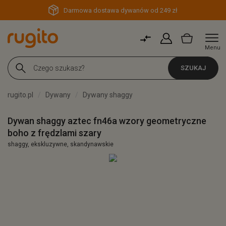
Darmowa dostawa dywanów od 249 zł
Menu
SZUKAJ
rugito.pl
Dywany
Dywany shaggy
Dywan shaggy aztec fn46a wzory geometryczne
boho z frędzlami szary
shaggy, ekskluzywne, skandynawskie