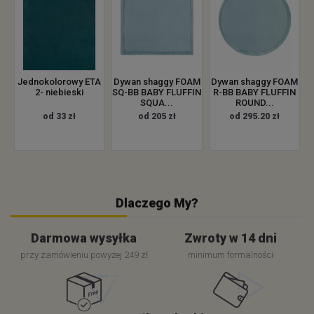
Jednokolorowy ETA
Dywan shaggy FOAM
Dywan shaggy FOAM
2- niebieski
SQ-BB BABY FLUFFIN
R-BB BABY FLUFFIN
SQUA...
ROUND...
od 33 zł
od 205 zł
od 295.20 zł
Dlaczego My?
Darmowa wysyłka
Zwroty w 14 dni
przy zamówieniu powyżej 249 zł
minimum formalności