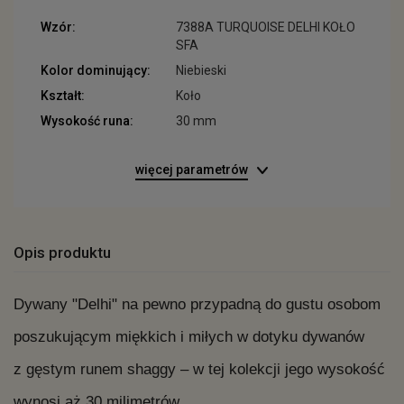
Wzór:
7388A TURQUOISE DELHI KOŁO
SFA
Kolor dominujący:
Niebieski
Kształt:
Koło
Wysokość runa:
30 mm
więcej parametrów
Opis produktu
Dywany "Delhi" na pewno przypadną do gustu osobom
poszukującym miękkich i miłych w dotyku dywanów
z gęstym runem shaggy – w tej kolekcji jego wysokość
wynosi aż 30 milimetrów.