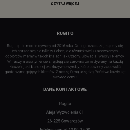
CZYTAJ WIĘCEJ
RUGITO
Rugito.pl to modne dywany od 2016 roku. Od tego czasu zajmujemy się
ich sprzedażą nie tylko w Polsce, ale również wielu zadowolonych
odbiorców mamy w takich krajach jak Czechy, Słowacja, Węgry i Niemcy.
W naszym asortymencie znajdują się zarówno tanie dywany na każdą
kieszeń, jak i bardziej ekskluzywne wyroby, które powinny zadowolić
gusta wymagających klientów. Z naszą firmą urządzą Państwo każdy kąt
swojego domu!
DANE KONTAKTOWE
Rugito
Aleja Wyzwolenia 61
26-225 Gowarczów
Infolinia pon-pt 10:00-15:00