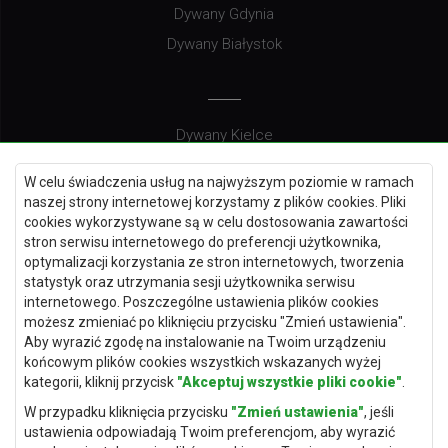
Dywany Gdynia
Dywany Białystok
Dywany Kielce
Dywany Gdańsk
W celu świadczenia usług na najwyższym poziomie w ramach
Dywany Toruń
naszej strony internetowej korzystamy z plików cookies. Pliki
cookies wykorzystywane są w celu dostosowania zawartości
Dywany Bydgoszcz
stron serwisu internetowego do preferencji użytkownika,
optymalizacji korzystania ze stron internetowych, tworzenia
statystyk oraz utrzymania sesji użytkownika serwisu
internetowego. Poszczególne ustawienia plików cookies
Dywany Łódź
możesz zmieniać po kliknięciu przycisku "Zmień ustawienia".
Aby wyrazić zgodę na instalowanie na Twoim urządzeniu
Dywany Katowice
końcowym plików cookies wszystkich wskazanych wyżej
Dywany Rzeszów
kategorii, kliknij przycisk
"Akceptuj wszystkie pliki cookie"
.
Dywany Częstochowa
W przypadku kliknięcia przycisku
"Zmień ustawienia"
, jeśli
ustawienia odpowiadają Twoim preferencjom, aby wyrazić