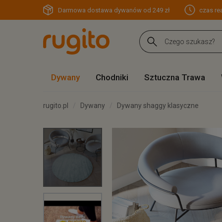
Darmowa dostawa dywanów od 249 zł
czas rea
Dywany
Chodniki
Sztuczna Trawa
rugito.pl
Dywany
Dywany shaggy klasyczne