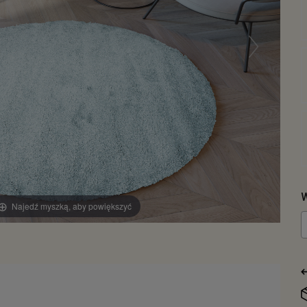
W
Najedź myszką, aby powiększyć