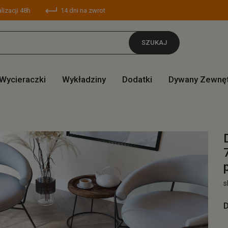
lizacji 48h
14 dni na zwrot
SZUKAJ
Wycieraczki
Wykładziny
Dodatki
Dywany Zewnę
s
D