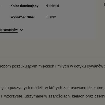
O
Kolor dominujący:
Niebieski
Wysokość runa:
30 mm
 parametrów
sobom poszukującym miękkich i miłych w dotyku dywanów z 
sięciu puszystych modeli, w których zastosowano delikatne,
 i wzorzyste, utrzymane w szarościach, bielach oraz czern