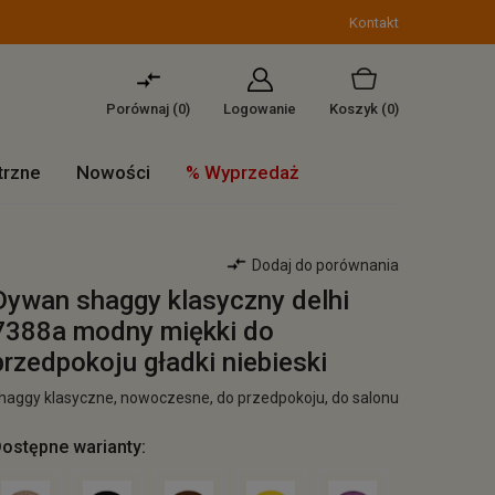
Kontakt
Porównaj (
0
)
Logowanie
Koszyk
(0)
trzne
Nowości
% Wyprzedaż
Dodaj do porównania
Dywan shaggy klasyczny delhi
7388a modny miękki do
przedpokoju gładki niebieski
haggy klasyczne, nowoczesne, do przedpokoju, do salonu
ostępne warianty: