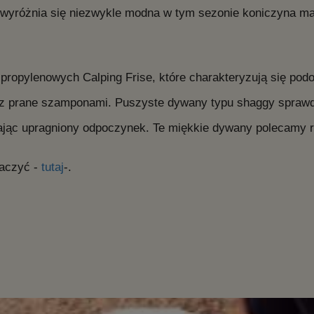
różnia się niezwykle modna w tym sezonie koniczyna mar
ipropylenowych Calping Frise, które charakteryzują się pod
z prane szamponami. Puszyste dywany typu shaggy sprawdzą
ając upragniony odpoczynek. Te miękkie dywany polecamy r
baczyć -
tutaj
-.