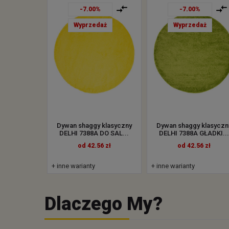
-7.00%
-7.00%
Wyprzedaż
Wyprzedaż
Dywan shaggy klasyczny
Dywan shaggy klasyczn
DELHI 7388A DO SAL...
DELHI 7388A GŁADKI...
od 42.56 zł
od 42.56 zł
+ inne warianty
+ inne warianty
Dlaczego My?