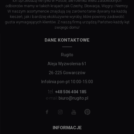
ich sprzedażą nie tylko w Polsce, ale również wielu zadowolonych
odbiorców mamy w takich krajach jak Czechy, Słowacja, Węgry i Niemcy.
W naszym asortymencie znajdują się zarówno tanie dywany na każdą
kieszeń, jak i bardziej ekskluzywne wyroby, które powinny zadowolić
gusta wymagających klientów. Z naszą firmą urządzą Państwo każdy kąt
swojego domu!
DANE KONTAKTOWE
Rugito
Aleja Wyzwolenia 61
26-225 Gowarczów
Infolinia pon-pt 10:00-15:00
tel.
+48 506 404 185
biuro@rugito.pl
e-mail:
INFORMACJE