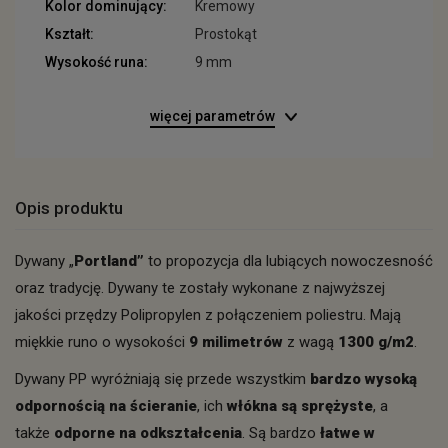
Kolor dominujący:
Kremowy
Kształt:
Prostokąt
Wysokość runa:
9 mm
więcej parametrów
Opis produktu
Dywany „
Portland”
to propozycja dla lubiących nowoczesność
oraz tradycję. Dywany te zostały wykonane z najwyższej
jakości przędzy Polipropylen z połączeniem poliestru. Mają
miękkie runo o wysokości
9 milimetrów
z wagą
1300 g/m2
.
Dywany PP wyróżniają się przede wszystkim
bardzo wysoką
odpornością na ścieranie
, ich
włókna są sprężyste
, a
także
odporne na odkształcenia
. Są bardzo
łatwe w