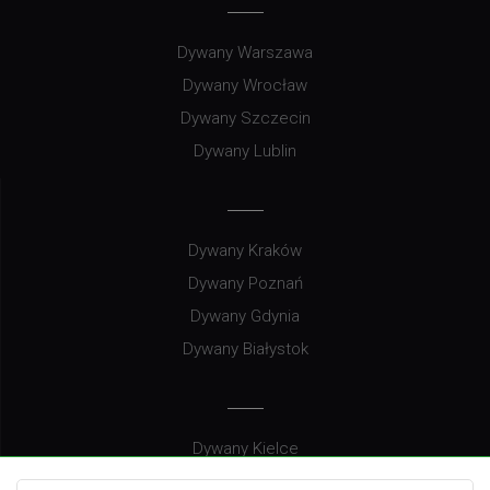
Dywany Warszawa
Dywany Wrocław
Dywany Szczecin
Dywany Lublin
Dywany Kraków
Dywany Poznań
Dywany Gdynia
Dywany Białystok
Dywany Kielce
Dywany Gdańsk