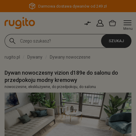
Darmowa dostawa dywanów od 249 zł
Menu
SZUKAJ
rugito.pl
Dywany
Dywany nowoczesne
Dywan nowoczesny vizion d189e do salonu do
przedpokoju modny kremowy
nowoczesne, ekskluzywne, do przedpokoju, do salonu