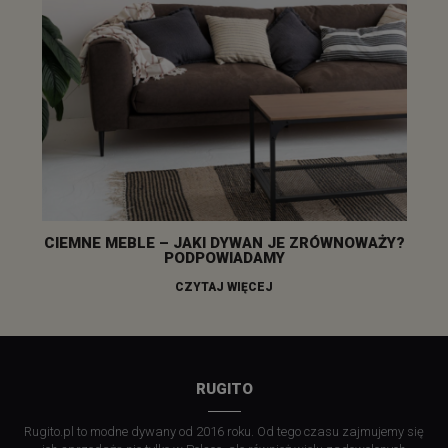
CIEMNE MEBLE – JAKI DYWAN JE ZRÓWNOWAŻY?
PODPOWIADAMY
CZYTAJ WIĘCEJ
RUGITO
Rugito.pl to modne dywany od 2016 roku. Od tego czasu zajmujemy się