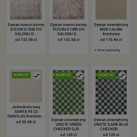
Dywan zewnętrzny
Dywan nowoczesny
Dywan nowoczesny
4300 CALMA
VIZION D156E DO
VIZION D149E DO
kremowy
SALONU D...
SALONU D...
od 170.40 zł
od 133.58 zł
od 133.58 zł
+ inne warianty
NOWOŚĆ
NOWOŚĆ
NOWOŚĆ
Jednokolorowy
SANTA FE 32
(NAVAJO) kremow...
Dywan zewnętrzny
Dywan zewnętrzny
od 55.58 zł
UM27E GREEN
UM27D DARK BLUE
CHECKER GJD ...
CHECKER ...
od 120 zł
od 120 zł