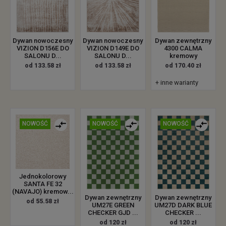
Dywan zewnętrzny
Dywan nowoczesny
Dywan nowoczesny
4300 CALMA
VIZION D156E DO
VIZION D149E DO
kremowy
SALONU D...
SALONU D...
od 170.40 zł
od 133.58 zł
od 133.58 zł
+ inne warianty
NOWOŚĆ
NOWOŚĆ
NOWOŚĆ
Jednokolorowy
SANTA FE 32
(NAVAJO) kremow...
Dywan zewnętrzny
Dywan zewnętrzny
od 55.58 zł
UM27E GREEN
UM27D DARK BLUE
CHECKER GJD ...
CHECKER ...
od 120 zł
od 120 zł