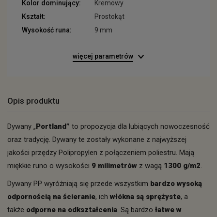
Kolor dominujący:
Kremowy
Kształt:
Prostokąt
Wysokość runa:
9 mm
więcej parametrów
Opis produktu
Dywany „
Portland”
to propozycja dla lubiących nowoczesność
oraz tradycję. Dywany te zostały wykonane z najwyższej
jakości przędzy Polipropylen z połączeniem poliestru. Mają
miękkie runo o wysokości
9 milimetrów
z wagą
1300 g/m2
.
Dywany PP wyróżniają się przede wszystkim
bardzo wysoką
odpornością na ścieranie
, ich
włókna są sprężyste
, a
także
odporne na odkształcenia
. Są bardzo
łatwe w