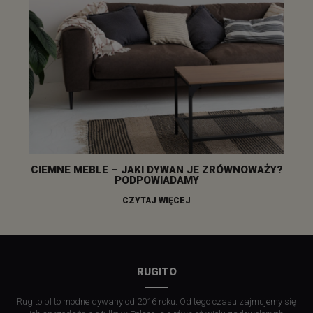
CIEMNE MEBLE – JAKI DYWAN JE ZRÓWNOWAŻY?
PODPOWIADAMY
CZYTAJ WIĘCEJ
RUGITO
Rugito.pl to modne dywany od 2016 roku. Od tego czasu zajmujemy się