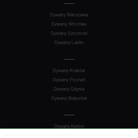
Dywany Warszawa
Dywany Wrocław
Dywany Szczecin
Dywany Lublin
Dywany Kraków
Dywany Poznań
Dywany Gdynia
Dywany Białystok
Dywany Kielce
Dywany Gdańsk