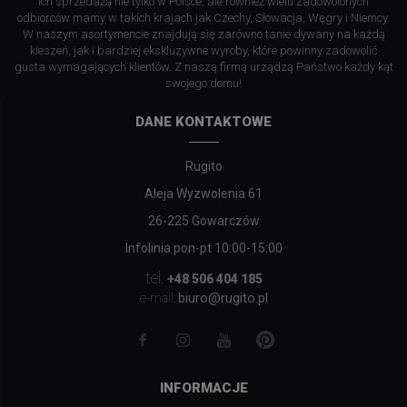
ich sprzedażą nie tylko w Polsce, ale również wielu zadowolonych
odbiorców mamy w takich krajach jak Czechy, Słowacja, Węgry i Niemcy.
W naszym asortymencie znajdują się zarówno tanie dywany na każdą
kieszeń, jak i bardziej ekskluzywne wyroby, które powinny zadowolić
gusta wymagających klientów. Z naszą firmą urządzą Państwo każdy kąt
swojego domu!
DANE KONTAKTOWE
Rugito
Aleja Wyzwolenia 61
26-225 Gowarczów
Infolinia pon-pt 10:00-15:00
tel.
+48 506 404 185
biuro@rugito.pl
e-mail:
INFORMACJE