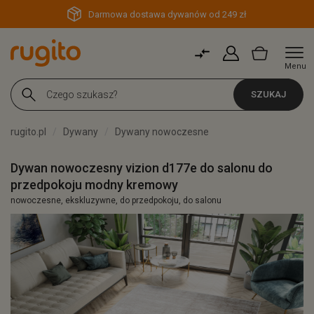
Darmowa dostawa dywanów od 249 zł
Menu
SZUKAJ
rugito.pl
Dywany
Dywany nowoczesne
Dywan nowoczesny vizion d177e do salonu do
przedpokoju modny kremowy
nowoczesne, ekskluzywne, do przedpokoju, do salonu