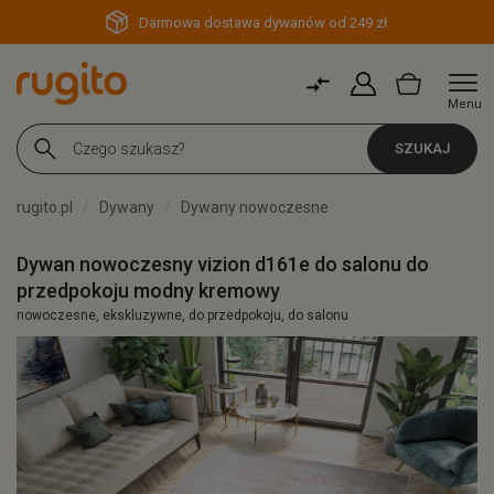
Darmowa dostawa dywanów od 249 zł
Menu
SZUKAJ
rugito.pl
Dywany
Dywany nowoczesne
Dywan nowoczesny vizion d161e do salonu do
przedpokoju modny kremowy
nowoczesne, ekskluzywne, do przedpokoju, do salonu