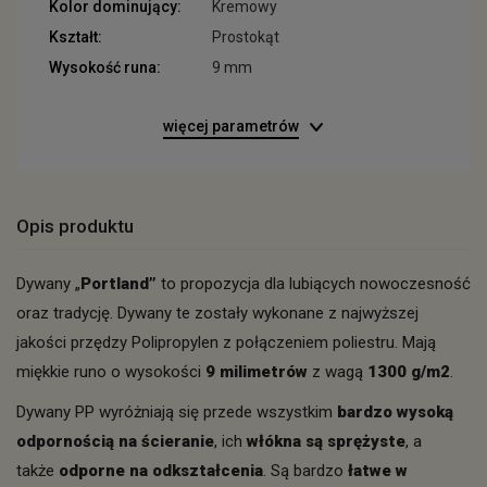
Kolor dominujący:
Kremowy
Kształt:
Prostokąt
Wysokość runa:
9 mm
więcej parametrów
Opis produktu
Dywany „
Portland”
to propozycja dla lubiących nowoczesność
oraz tradycję. Dywany te zostały wykonane z najwyższej
jakości przędzy Polipropylen z połączeniem poliestru. Mają
miękkie runo o wysokości
9 milimetrów
z wagą
1300 g/m2
.
Dywany PP wyróżniają się przede wszystkim
bardzo wysoką
odpornością na ścieranie
, ich
włókna są sprężyste
, a
także
odporne na odkształcenia
. Są bardzo
łatwe w