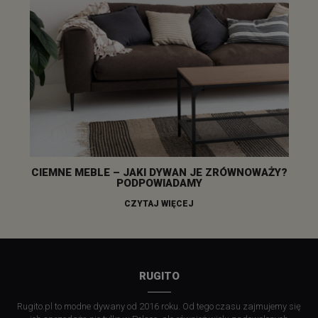
CIEMNE MEBLE – JAKI DYWAN JE ZRÓWNOWAŻY?
PODPOWIADAMY
CZYTAJ WIĘCEJ
RUGITO
Rugito.pl to modne dywany od 2016 roku. Od tego czasu zajmujemy się