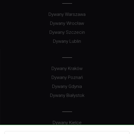
Dywany Warszawa
Dywany Wrocław
Dywany Szczecin
Dywany Lublin
Dywany Kraków
Dywany Poznań
Dywany Gdynia
Dywany Białystok
Dywany Kielce
Dywany Gdańsk