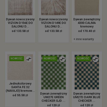
Dywan zewnętrzny
Dywan nowoczesny
Dywan nowoczesny
4300 CALMA
VIZION D156E DO
VIZION D149E DO
kremowy
SALONU D...
SALONU D...
od 170.40 zł
od 133.58 zł
od 133.58 zł
+ inne warianty
NOWOŚĆ
NOWOŚĆ
NOWOŚĆ
Jednokolorowy
SANTA FE 32
(NAVAJO) kremow...
Dywan zewnętrzny
Dywan zewnętrzny
od 55.58 zł
UM27E GREEN
UM27D DARK BLUE
CHECKER GJD ...
CHECKER ...
od 120 zł
od 120 zł