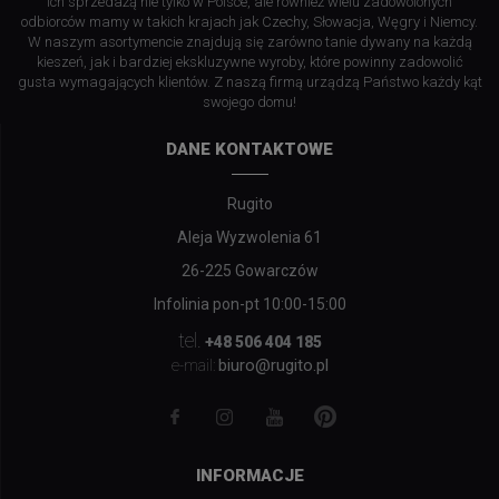
ich sprzedażą nie tylko w Polsce, ale również wielu zadowolonych
odbiorców mamy w takich krajach jak Czechy, Słowacja, Węgry i Niemcy.
W naszym asortymencie znajdują się zarówno tanie dywany na każdą
kieszeń, jak i bardziej ekskluzywne wyroby, które powinny zadowolić
gusta wymagających klientów. Z naszą firmą urządzą Państwo każdy kąt
swojego domu!
DANE KONTAKTOWE
Rugito
Aleja Wyzwolenia 61
26-225 Gowarczów
Infolinia pon-pt 10:00-15:00
tel.
+48 506 404 185
biuro@rugito.pl
e-mail:
INFORMACJE