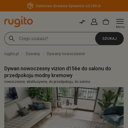
Darmowa dostawa dywanów od 249 zł
Menu
SZUKAJ
rugito.pl
Dywany
Dywany nowoczesne
Dywan nowoczesny vizion d156e do salonu do
przedpokoju modny kremowy
nowoczesne, ekskluzywne, do przedpokoju, do salonu