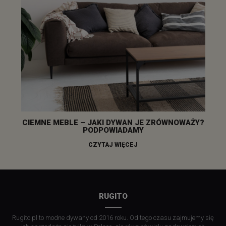
CIEMNE MEBLE – JAKI DYWAN JE ZRÓWNOWAŻY?
PODPOWIADAMY
CZYTAJ WIĘCEJ
RUGITO
Rugito.pl to modne dywany od 2016 roku. Od tego czasu zajmujemy się