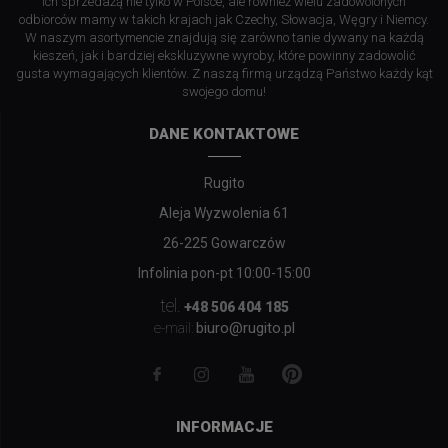
ich sprzedażą nie tylko w Polsce, ale również wielu zadowolonych
odbiorców mamy w takich krajach jak Czechy, Słowacja, Węgry i Niemcy.
W naszym asortymencie znajdują się zarówno tanie dywany na każdą
kieszeń, jak i bardziej ekskluzywne wyroby, które powinny zadowolić
gusta wymagających klientów. Z naszą firmą urządzą Państwo każdy kąt
swojego domu!
DANE KONTAKTOWE
Rugito
Aleja Wyzwolenia 61
26-225 Gowarczów
Infolinia pon-pt 10:00-15:00
tel.
+48 506 404 185
biuro@rugito.pl
e-mail:
INFORMACJE