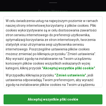
Dywany Warszawa
Dywany Wrocław
W celu świadczenia usług na najwyższym poziomie w ramach
Dywany Szczecin
naszej strony internetowej korzystamy z plików cookies. Pliki
cookies wykorzystywane są w celu dostosowania zawartości
Dywany Lublin
stron serwisu internetowego do preferencji użytkownika,
optymalizacji korzystania ze stron internetowych, tworzenia
statystyk oraz utrzymania sesji użytkownika serwisu
internetowego. Poszczególne ustawienia plików cookies
Dywany Kraków
możesz zmieniać po kliknięciu przycisku "Zmień ustawienia".
Aby wyrazić zgodę na instalowanie na Twoim urządzeniu
Dywany Poznań
końcowym plików cookies wszystkich wskazanych wyżej
Dywany Gdynia
kategorii, kliknij przycisk
"Akceptuj wszystkie pliki cookie"
.
Dywany Białystok
W przypadku kliknięcia przycisku
"Zmień ustawienia"
, jeśli
ustawienia odpowiadają Twoim preferencjom, aby wyrazić
zgodę na instalowanie plików cookies na Twoim urządzeniu
końcowym w wybranym przez Ciebie zakresie, kliknij przycisk
"Zapisz i zaakceptuj"
.
Dywany Kielce
Akceptuj wszystkie pliki cookie
Podstawą przetwarzania danych osobowych, w zakresie w
Dywany Gdańsk