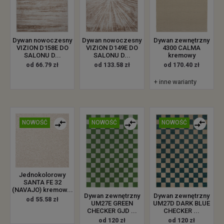
Dywan zewnętrzny
Dywan nowoczesny
Dywan nowoczesny
4300 CALMA
VIZION D158E DO
VIZION D149E DO
kremowy
SALONU D...
SALONU D...
od 170.40 zł
od 66.79 zł
od 133.58 zł
+ inne warianty
NOWOŚĆ
NOWOŚĆ
NOWOŚĆ
Jednokolorowy
SANTA FE 32
(NAVAJO) kremow...
Dywan zewnętrzny
Dywan zewnętrzny
od 55.58 zł
UM27E GREEN
UM27D DARK BLUE
CHECKER GJD ...
CHECKER ...
od 120 zł
od 120 zł