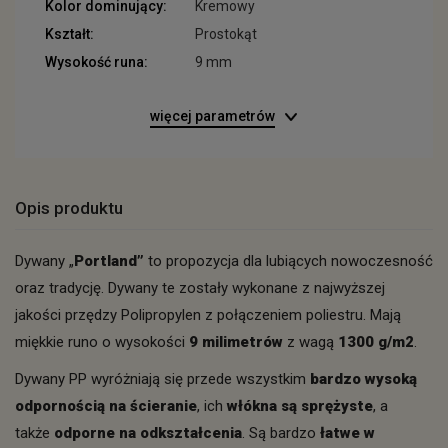
Kolor dominujący:
Kremowy
Kształt:
Prostokąt
Wysokość runa:
9 mm
więcej parametrów
Opis produktu
Dywany „
Portland”
to propozycja dla lubiących nowoczesność
oraz tradycję. Dywany te zostały wykonane z najwyższej
jakości przędzy Polipropylen z połączeniem poliestru. Mają
miękkie runo o wysokości
9 milimetrów
z wagą
1300 g/m2
.
Dywany PP wyróżniają się przede wszystkim
bardzo wysoką
odpornością na ścieranie
, ich
włókna są sprężyste
, a
także
odporne na odkształcenia
. Są bardzo
łatwe w