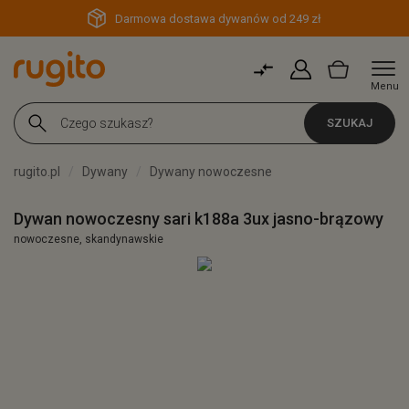
Darmowa dostawa dywanów od 249 zł
Menu
SZUKAJ
rugito.pl
Dywany
Dywany nowoczesne
Dywan nowoczesny sari k188a 3ux jasno-brązowy
nowoczesne, skandynawskie