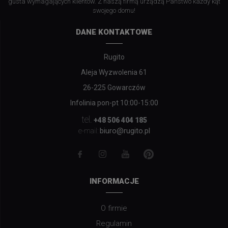
gusta wymagających klientów. Z naszą firmą urządzą Państwo każdy kąt
swojego domu!
DANE KONTAKTOWE
Rugito
Aleja Wyzwolenia 61
26-225 Gowarczów
Infolinia pon-pt 10:00-15:00
tel.
+48 506 404 185
biuro@rugito.pl
e-mail:
INFORMACJE
O firmie
Regulamin