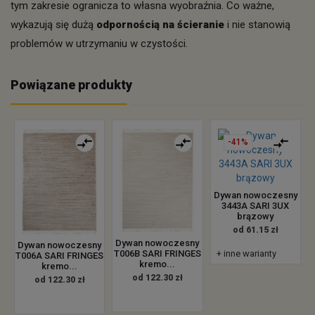
tym zakresie ogranicza to własna wyobraźnia. Co ważne,
wykazują się dużą
odpornością na ścieranie
i nie stanowią
problemów w utrzymaniu w czystości.
Powiązane produkty
-41%
Dywan nowoczesny
3443A SARI 3UX
brązowy
od 61.15 zł
Dywan nowoczesny
Dywan nowoczesny
T006B SARI FRINGES
+ inne warianty
T006A SARI FRINGES
kremo...
kremo...
od 122.30 zł
od 122.30 zł