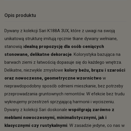
Opis produktu
Dywany z kolekcji Sari K188A 3UX, które z uwagi na swoją
unikatową strukturę imitują ręcznie tkane dywany wełniane,
stanowią i
dealną propozycję dla osób ceniących
stonowane, delikatne dekoracje
. Kolorystyka bazująca na
barwach ziemi z łatwością dopasuje się do każdego wnętrza.
Delikatne, niezwykle zmysłowe
kolory beżu, brązu i szarości
oraz nowoczesne, geometryczne wzornictwo
w
nieprawdopodobny sposób odmieni mieszkanie, bez potrzeby
przeprowadzania gruntownych remontów. W efekcie bez trudu
wykreujemy przestrzeń sprzyjającą harmonii i wyciszeniu.
Dywany z kolekcji Sari doskonale
współgrają zarówno z
meblami nowoczesnymi, minimalistycznymi, jak i
klasycznymi czy rustykalnymi
. W zasadzie jedyne, co nas w