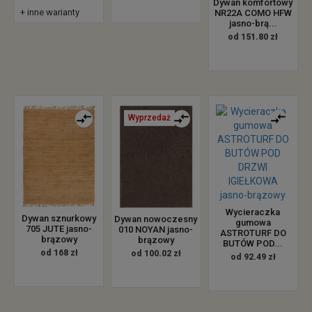
Dywan komfortowy
+ inne warianty
NR22A COMO HFW
jasno-brą...
od 151.80 zł
Wyprzedaż
Wycieraczka
Dywan sznurkowy
Dywan nowoczesny
gumowa
705 JUTE jasno-
010 NOYAN jasno-
ASTROTURF DO
brązowy
brązowy
BUTÓW POD...
od 168 zł
od 100.02 zł
od 92.49 zł