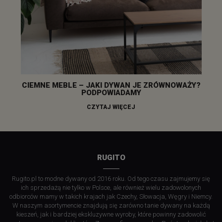
CIEMNE MEBLE – JAKI DYWAN JE ZRÓWNOWAŻY?
PODPOWIADAMY
CZYTAJ WIĘCEJ
RUGITO
Rugito.pl to modne dywany od 2016 roku. Od tego czasu zajmujemy się
ich sprzedażą nie tylko w Polsce, ale również wielu zadowolonych
odbiorców mamy w takich krajach jak Czechy, Słowacja, Węgry i Niemcy.
W naszym asortymencie znajdują się zarówno tanie dywany na każdą
kieszeń, jak i bardziej ekskluzywne wyroby, które powinny zadowolić