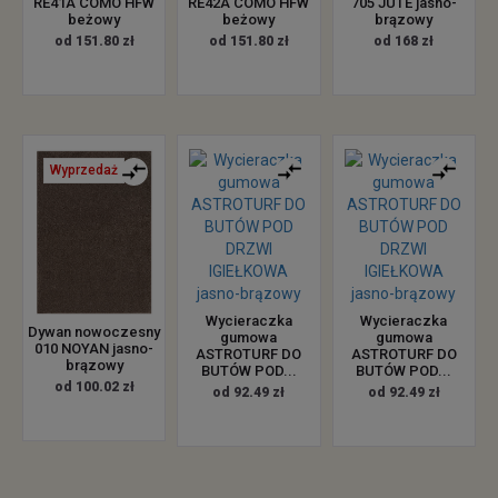
705 JUTE jasno-
RE41A COMO HFW
RE42A COMO HFW
brązowy
beżowy
beżowy
od 168 zł
od 151.80 zł
od 151.80 zł
Wyprzedaż
Wycieraczka
Wycieraczka
Dywan nowoczesny
gumowa
gumowa
010 NOYAN jasno-
ASTROTURF DO
ASTROTURF DO
brązowy
BUTÓW POD...
BUTÓW POD...
od 100.02 zł
od 92.49 zł
od 92.49 zł