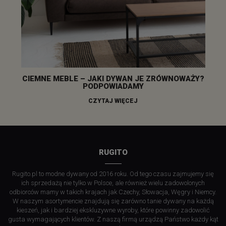
CIEMNE MEBLE – JAKI DYWAN JE ZRÓWNOWAŻY?
PODPOWIADAMY
CZYTAJ WIĘCEJ
RUGITO
Rugito.pl to modne dywany od 2016 roku. Od tego czasu zajmujemy się
ich sprzedażą nie tylko w Polsce, ale również wielu zadowolonych
odbiorców mamy w takich krajach jak Czechy, Słowacja, Węgry i Niemcy.
W naszym asortymencie znajdują się zarówno tanie dywany na każdą
kieszeń, jak i bardziej ekskluzywne wyroby, które powinny zadowolić
gusta wymagających klientów. Z naszą firmą urządzą Państwo każdy kąt