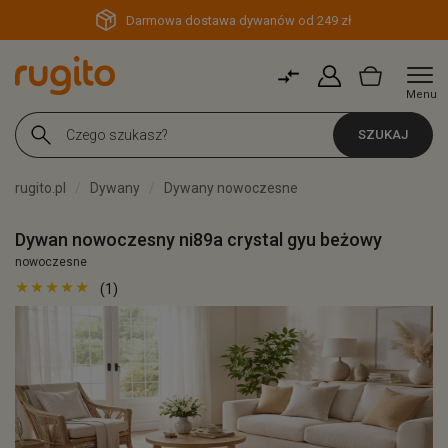
Darmowa dostawa dywanów od 249 zł
Menu
SZUKAJ
rugito.pl
Dywany
Dywany nowoczesne
Dywan nowoczesny ni89a crystal gyu beżowy
nowoczesne
(1)