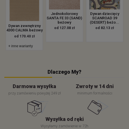
Jednokolorowy
Dywan dziecięcy
SANTA FE 33 (SAND)
SCANROAD 39
beżowy
(DESERT) beżo...
Dywan zewnętrzny
od 127.08 zł
od 82.13 zł
4300 CALMA beżowy
od 170.40 zł
+ inne warianty
Dlaczego My?
Darmowa wysyłka
Zwroty w 14 dni
przy zamówieniu powyżej 249 zł
minimum formalności
Wysyłka od ręki
Wysyłamy zamówienie w 72h