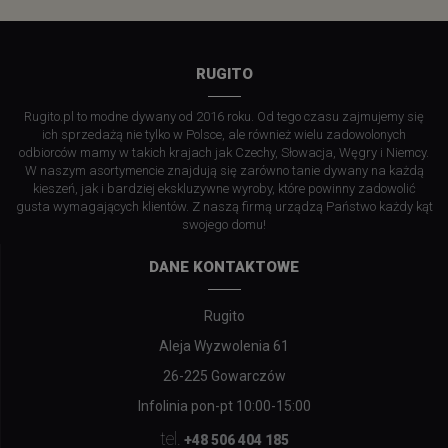
RUGITO
Rugito.pl to modne dywany od 2016 roku. Od tego czasu zajmujemy się
ich sprzedażą nie tylko w Polsce, ale również wielu zadowolonych
odbiorców mamy w takich krajach jak Czechy, Słowacja, Węgry i Niemcy.
W naszym asortymencie znajdują się zarówno tanie dywany na każdą
kieszeń, jak i bardziej ekskluzywne wyroby, które powinny zadowolić
gusta wymagających klientów. Z naszą firmą urządzą Państwo każdy kąt
swojego domu!
DANE KONTAKTOWE
Rugito
Aleja Wyzwolenia 61
26-225 Gowarczów
Infolinia pon-pt 10:00-15:00
tel.
+48 506 404 185