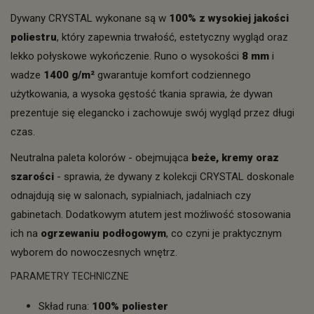
Dywany CRYSTAL wykonane są w
100% z wysokiej jakości
poliestru
, który zapewnia trwałość, estetyczny wygląd oraz
lekko połyskowe wykończenie. Runo o wysokości
8 mm
i
wadze
1400 g/m²
gwarantuje komfort codziennego
użytkowania, a wysoka gęstość tkania sprawia, że dywan
prezentuje się elegancko i zachowuje swój wygląd przez długi
czas.
Neutralna paleta kolorów - obejmująca
beże, kremy oraz
szarości
- sprawia, że dywany z kolekcji CRYSTAL doskonale
odnajdują się w salonach, sypialniach, jadalniach czy
gabinetach. Dodatkowym atutem jest możliwość stosowania
ich na
ogrzewaniu podłogowym
, co czyni je praktycznym
wyborem do nowoczesnych wnętrz.
PARAMETRY TECHNICZNE
Skład runa:
100% poliester