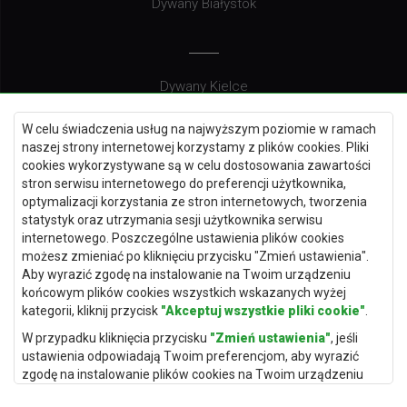
Dywany Białystok
Dywany Kielce
Dywany Gdańsk
W celu świadczenia usług na najwyższym poziomie w ramach
Dywany Toruń
naszej strony internetowej korzystamy z plików cookies. Pliki
cookies wykorzystywane są w celu dostosowania zawartości
Dywany Bydgoszcz
stron serwisu internetowego do preferencji użytkownika,
optymalizacji korzystania ze stron internetowych, tworzenia
statystyk oraz utrzymania sesji użytkownika serwisu
internetowego. Poszczególne ustawienia plików cookies
Dywany Łódź
możesz zmieniać po kliknięciu przycisku "Zmień ustawienia".
Aby wyrazić zgodę na instalowanie na Twoim urządzeniu
Dywany Katowice
końcowym plików cookies wszystkich wskazanych wyżej
Dywany Rzeszów
kategorii, kliknij przycisk
"Akceptuj wszystkie pliki cookie"
.
Dywany Częstochowa
W przypadku kliknięcia przycisku
"Zmień ustawienia"
, jeśli
ustawienia odpowiadają Twoim preferencjom, aby wyrazić
zgodę na instalowanie plików cookies na Twoim urządzeniu
końcowym w wybranym przez Ciebie zakresie, kliknij przycisk