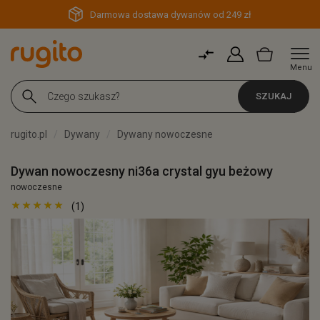
Darmowa dostawa dywanów od 249 zł
Menu
SZUKAJ
rugito.pl
Dywany
Dywany nowoczesne
Dywan nowoczesny ni36a crystal gyu beżowy
nowoczesne
(1)