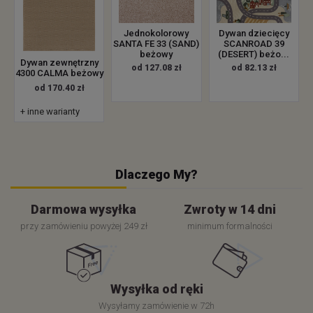
Jednokolorowy
Dywan dziecięcy
SANTA FE 33 (SAND)
SCANROAD 39
beżowy
(DESERT) beżo...
Dywan zewnętrzny
od 127.08 zł
od 82.13 zł
4300 CALMA beżowy
od 170.40 zł
+ inne warianty
Dlaczego My?
Darmowa wysyłka
Zwroty w 14 dni
przy zamówieniu powyżej 249 zł
minimum formalności
Wysyłka od ręki
Wysyłamy zamówienie w 72h