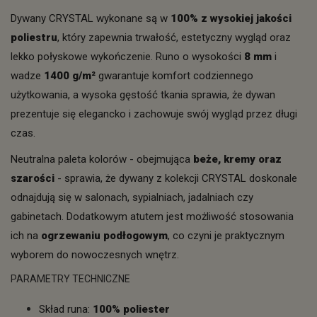
Dywany CRYSTAL wykonane są w
100% z wysokiej jakości
poliestru
, który zapewnia trwałość, estetyczny wygląd oraz
lekko połyskowe wykończenie. Runo o wysokości
8 mm
i
wadze
1400 g/m²
gwarantuje komfort codziennego
użytkowania, a wysoka gęstość tkania sprawia, że dywan
prezentuje się elegancko i zachowuje swój wygląd przez długi
czas.
Neutralna paleta kolorów - obejmująca
beże, kremy oraz
szarości
- sprawia, że dywany z kolekcji CRYSTAL doskonale
odnajdują się w salonach, sypialniach, jadalniach czy
gabinetach. Dodatkowym atutem jest możliwość stosowania
ich na
ogrzewaniu podłogowym
, co czyni je praktycznym
wyborem do nowoczesnych wnętrz.
PARAMETRY TECHNICZNE
Skład runa:
100% poliester