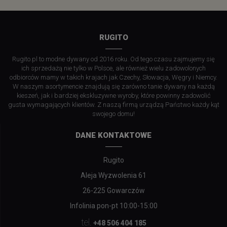
RUGITO
Rugito.pl to modne dywany od 2016 roku. Od tego czasu zajmujemy się
ich sprzedażą nie tylko w Polsce, ale również wielu zadowolonych
odbiorców mamy w takich krajach jak Czechy, Słowacja, Węgry i Niemcy.
W naszym asortymencie znajdują się zarówno tanie dywany na każdą
kieszeń, jak i bardziej ekskluzywne wyroby, które powinny zadowolić
gusta wymagających klientów. Z naszą firmą urządzą Państwo każdy kąt
swojego domu!
DANE KONTAKTOWE
Rugito
Aleja Wyzwolenia 61
26-225 Gowarczów
Infolinia pon-pt 10:00-15:00
tel.
+48 506 404 185