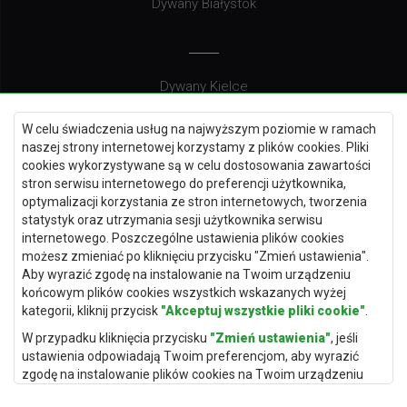
Dywany Białystok
Dywany Kielce
Dywany Gdańsk
W celu świadczenia usług na najwyższym poziomie w ramach
Dywany Toruń
naszej strony internetowej korzystamy z plików cookies. Pliki
cookies wykorzystywane są w celu dostosowania zawartości
Dywany Bydgoszcz
stron serwisu internetowego do preferencji użytkownika,
optymalizacji korzystania ze stron internetowych, tworzenia
statystyk oraz utrzymania sesji użytkownika serwisu
internetowego. Poszczególne ustawienia plików cookies
Dywany Łódź
możesz zmieniać po kliknięciu przycisku "Zmień ustawienia".
Aby wyrazić zgodę na instalowanie na Twoim urządzeniu
Dywany Katowice
końcowym plików cookies wszystkich wskazanych wyżej
Dywany Rzeszów
kategorii, kliknij przycisk
"Akceptuj wszystkie pliki cookie"
.
Dywany Częstochowa
W przypadku kliknięcia przycisku
"Zmień ustawienia"
, jeśli
ustawienia odpowiadają Twoim preferencjom, aby wyrazić
zgodę na instalowanie plików cookies na Twoim urządzeniu
końcowym w wybranym przez Ciebie zakresie, kliknij przycisk