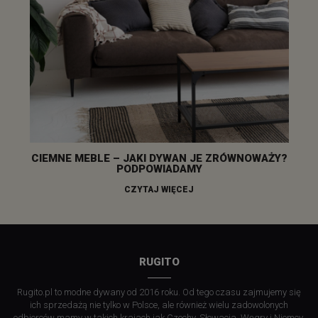
CIEMNE MEBLE – JAKI DYWAN JE ZRÓWNOWAŻY?
PODPOWIADAMY
CZYTAJ WIĘCEJ
RUGITO
Rugito.pl to modne dywany od 2016 roku. Od tego czasu zajmujemy się
ich sprzedażą nie tylko w Polsce, ale również wielu zadowolonych
odbiorców mamy w takich krajach jak Czechy, Słowacja, Węgry i Niemcy.