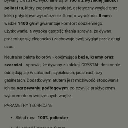
Dywany CRYSTAL wykonane są w
100% z wysokiej jakości
poliestru
, który zapewnia trwałość, estetyczny wygląd oraz
lekko połyskowe wykończenie. Runo o wysokości
8 mm
i
wadze
1400 g/m²
gwarantuje komfort codziennego
użytkowania, a wysoka gęstość tkania sprawia, że dywan
prezentuje się elegancko i zachowuje swój wygląd przez długi
czas.
Neutralna paleta kolorów - obejmująca
beże, kremy oraz
szarości
- sprawia, że dywany z kolekcji CRYSTAL doskonale
odnajdują się w salonach, sypialniach, jadalniach czy
gabinetach. Dodatkowym atutem jest możliwość stosowania
ich na
ogrzewaniu podłogowym
, co czyni je praktycznym
wyborem do nowoczesnych wnętrz.
PARAMETRY TECHNICZNE
Skład runa:
100% poliester