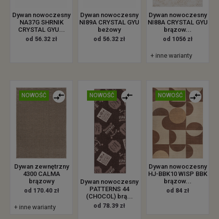
Dywan nowoczesny
Dywan nowoczesny
Dywan nowoczesny
NA37G SHRNIK
NI89A CRYSTAL GYU
NI88A CRYSTAL GYU
CRYSTAL GYU...
beżowy
brązow...
od 56.32 zł
od 56.32 zł
od 1056 zł
+ inne warianty
NOWOŚĆ
NOWOŚĆ
NOWOŚĆ
Dywan zewnętrzny
Dywan nowoczesny
4300 CALMA
HJ-BBK10 WISP BBK
brązowy
brązow...
Dywan nowoczesny
PATTERNS 44
od 170.40 zł
od 84 zł
(CHOCOL) brą...
od 78.39 zł
+ inne warianty