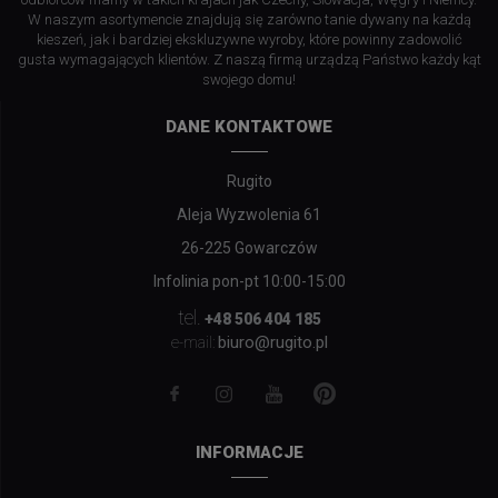
W naszym asortymencie znajdują się zarówno tanie dywany na każdą
kieszeń, jak i bardziej ekskluzywne wyroby, które powinny zadowolić
gusta wymagających klientów. Z naszą firmą urządzą Państwo każdy kąt
swojego domu!
DANE KONTAKTOWE
Rugito
Aleja Wyzwolenia 61
26-225 Gowarczów
Infolinia pon-pt 10:00-15:00
tel.
+48 506 404 185
biuro@rugito.pl
e-mail:
INFORMACJE