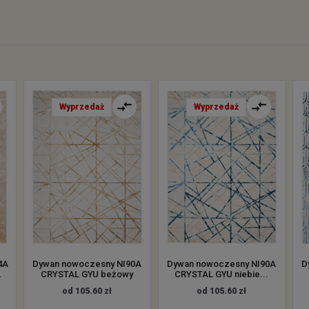
Wyprzedaż
Wyprzedaż
4A
Dywan nowoczesny NI90A
Dywan nowoczesny NI90A
D
.
CRYSTAL GYU beżowy
CRYSTAL GYU niebie...
od 105.60 zł
od 105.60 zł