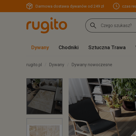
Darmowa dostawa dywanów od 249 zł
czas rea
Dywany
Chodniki
Sztuczna Trawa
rugito.pl
Dywany
Dywany nowoczesne