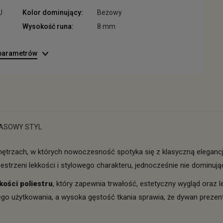
U
Kolor dominujący:
Beżowy
Wysokość runa:
8 mm
 parametrów
ZASOWY STYL
trzach, w których nowoczesność spotyka się z klasyczną elegancją.
strzeni lekkości i stylowego charakteru, jednocześnie nie dominując
kości poliestru
, który zapewnia trwałość, estetyczny wygląd ora
o użytkowania, a wysoka gęstość tkania sprawia, że dywan prezentu