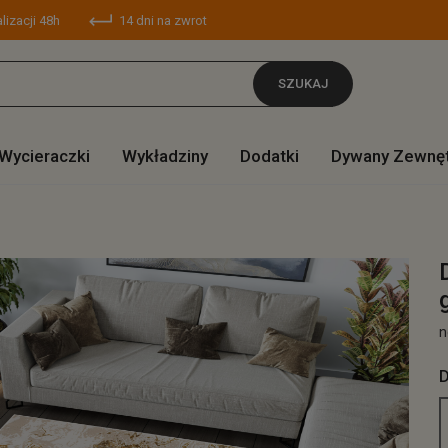
lizacji 48h
14 dni na zwrot
SZUKAJ
Wycieraczki
Wykładziny
Dodatki
Dywany Zewnę
n
D