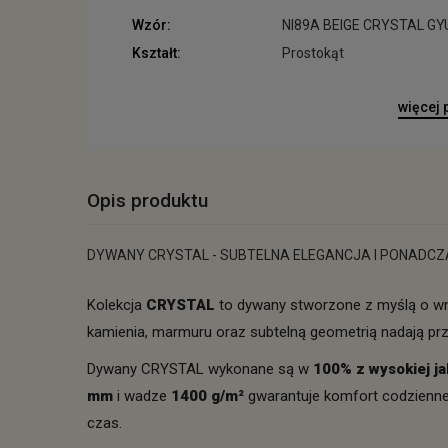
Wzór:
NI89A BEIGE CRYSTAL GY
Kształt:
Prostokąt
więcej
Opis produktu
DYWANY CRYSTAL - SUBTELNA ELEGANCJA I PONADC
Kolekcja
CRYSTAL
to dywany stworzone z myślą o wnę
kamienia, marmuru oraz subtelną geometrią nadają prze
Dywany CRYSTAL wykonane są w
100% z wysokiej ja
mm
i wadze
1400 g/m²
gwarantuje komfort codzienneg
czas.