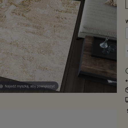
W
Najedź myszką, aby powiększyć