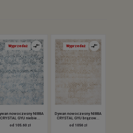
Wyprzedaż
Wyprzedaż
ywan nowoczesny NI88A
Dywan nowoczesny NI88A
CRYSTAL GYU niebie...
CRYSTAL GYU brązow...
od 105.60 zł
od 1056 zł