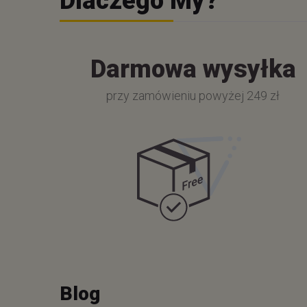
Dlaczego My?
Darmowa wysyłka
przy zamówieniu powyżej 249 zł
Blog