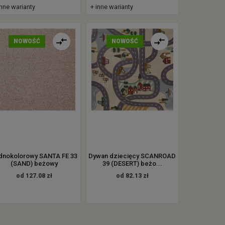
inne warianty
+ inne warianty
NOWOŚĆ
NOWOŚĆ
dnokolorowy SANTA FE 33
Dywan dziecięcy SCANROAD
(SAND) beżowy
39 (DESERT) beżo...
od 127.08 zł
od 82.13 zł