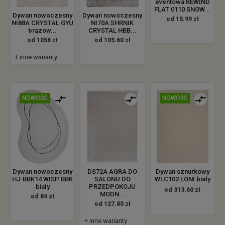
eventowa REWIND
FLAT 0110 SNOW...
Dywan nowoczesny
Dywan nowoczesny
od 15.99 zł
NI88A CRYSTAL GYU
NI70A SHRNIK
brązow...
CRYSTAL HBB...
od 1056 zł
od 105.60 zł
+ inne warianty
NOWOŚĆ
NOWOŚĆ
Dywan nowoczesny
DS72A AGRA DO
Dywan sznurkowy
HJ-BBK14 WISP BBK
SALONU DO
WLC102 LONI biały
biały
PRZEDPOKOJU
od 313.60 zł
MODN...
od 84 zł
od 127.80 zł
+ inne warianty