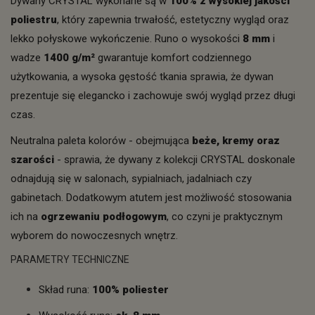
Dywany CRYSTAL wykonane są w
100% z wysokiej jakości
poliestru
, który zapewnia trwałość, estetyczny wygląd oraz
lekko połyskowe wykończenie. Runo o wysokości
8 mm
i
wadze
1400 g/m²
gwarantuje komfort codziennego
użytkowania, a wysoka gęstość tkania sprawia, że dywan
prezentuje się elegancko i zachowuje swój wygląd przez długi
czas.
Neutralna paleta kolorów - obejmująca
beże, kremy oraz
szarości
- sprawia, że dywany z kolekcji CRYSTAL doskonale
odnajdują się w salonach, sypialniach, jadalniach czy
gabinetach. Dodatkowym atutem jest możliwość stosowania
ich na
ogrzewaniu podłogowym
, co czyni je praktycznym
wyborem do nowoczesnych wnętrz.
PARAMETRY TECHNICZNE
Skład runa:
100% poliester