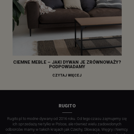
CIEMNE MEBLE – JAKI DYWAN JE ZRÓWNOWAŻY?
PODPOWIADAMY
CZYTAJ WIĘCEJ
RUGITO
Rugito.pl to modne dywany od 2016 roku. Od tego czasu zajmujemy się
ich sprzedażą nie tylko w Polsce, ale również wielu zadowolonych
odbiorców mamy w takich krajach jak Czechy, Słowacja, Węgry i Niemcy.