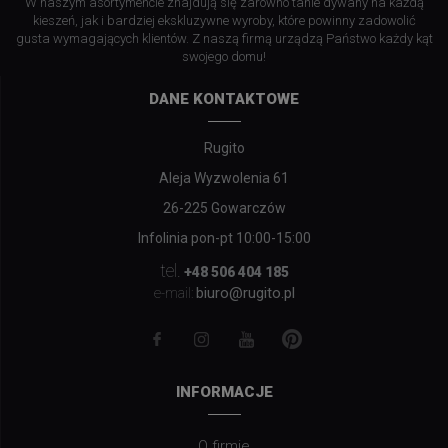
W naszym asortymencie znajdują się zarówno tanie dywany na każdą
kieszeń, jak i bardziej ekskluzywne wyroby, które powinny zadowolić
gusta wymagających klientów. Z naszą firmą urządzą Państwo każdy kąt
swojego domu!
DANE KONTAKTOWE
Rugito
Aleja Wyzwolenia 61
26-225 Gowarczów
Infolinia pon-pt 10:00-15:00
tel.
+48 506 404 185
biuro@rugito.pl
e-mail:
INFORMACJE
O firmie