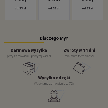
7- szary
5- szary
4- szary
od 33 zł
od 33 zł
od 33 zł
Dlaczego My?
Darmowa wysyłka
Zwroty w 14 dni
przy zamówieniu powyżej 249 zł
minimum formalności
Wysyłka od ręki
Wysyłamy zamówienie w 72h