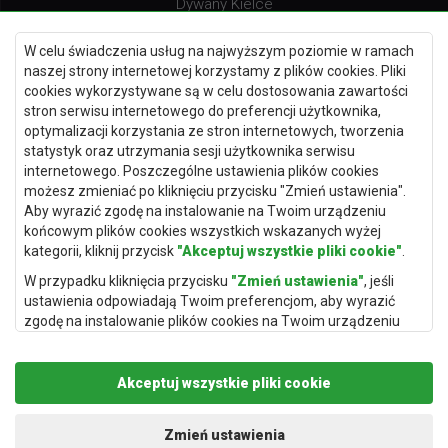
Dywany Kielce
Dywany Gdańsk
W celu świadczenia usług na najwyższym poziomie w ramach
Dywany Toruń
naszej strony internetowej korzystamy z plików cookies. Pliki
cookies wykorzystywane są w celu dostosowania zawartości
Dywany Bydgoszcz
stron serwisu internetowego do preferencji użytkownika,
optymalizacji korzystania ze stron internetowych, tworzenia
statystyk oraz utrzymania sesji użytkownika serwisu
internetowego. Poszczególne ustawienia plików cookies
Dywany Łódź
możesz zmieniać po kliknięciu przycisku "Zmień ustawienia".
Aby wyrazić zgodę na instalowanie na Twoim urządzeniu
Dywany Katowice
końcowym plików cookies wszystkich wskazanych wyżej
Dywany Rzeszów
kategorii, kliknij przycisk
"Akceptuj wszystkie pliki cookie"
.
Dywany Częstochowa
W przypadku kliknięcia przycisku
"Zmień ustawienia"
, jeśli
ustawienia odpowiadają Twoim preferencjom, aby wyrazić
zgodę na instalowanie plików cookies na Twoim urządzeniu
końcowym w wybranym przez Ciebie zakresie, kliknij przycisk
"Zapisz i zaakceptuj"
.
Akceptuj wszystkie pliki cookie
Podstawą przetwarzania danych osobowych, w zakresie w
jakim pliki cookie będą je zawierać, jest uzasadniony interes
Copyright © 2019
Rugito
. Wszelkie prawa zastrzeżone.
administratora danych osobowych (Rugito Radosław Bartosik z
Projekt i realizacja:
dimax.pl
Zmień ustawienia