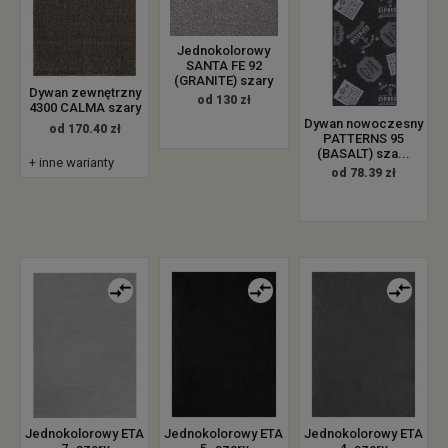
Jednokolorowy
SANTA FE 92
(GRANITE) szary
Dywan zewnętrzny
od 130 zł
4300 CALMA szary
Dywan nowoczesny
od 170.40 zł
PATTERNS 95
(BASALT) sza...
+ inne warianty
od 78.39 zł
Jednokolorowy ETA
Jednokolorowy ETA
Jednokolorowy ETA