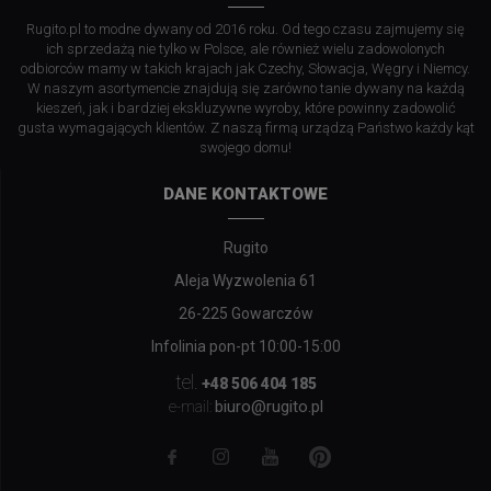
Rugito.pl to modne dywany od 2016 roku. Od tego czasu zajmujemy się
ich sprzedażą nie tylko w Polsce, ale również wielu zadowolonych
odbiorców mamy w takich krajach jak Czechy, Słowacja, Węgry i Niemcy.
W naszym asortymencie znajdują się zarówno tanie dywany na każdą
kieszeń, jak i bardziej ekskluzywne wyroby, które powinny zadowolić
gusta wymagających klientów. Z naszą firmą urządzą Państwo każdy kąt
swojego domu!
DANE KONTAKTOWE
Rugito
Aleja Wyzwolenia 61
26-225 Gowarczów
Infolinia pon-pt 10:00-15:00
tel.
+48 506 404 185
biuro@rugito.pl
e-mail: