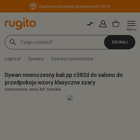
Darmowa dostawa dywanów od 249 zł
Menu
SZUKAJ
rugito.pl
Dywany
Dywany nowoczesne
Dywan nowoczesny bali pp c582d do salonu do
przedpokoju wzory klasyczne szary
nowoczesne, tanie, bcf, tureckie