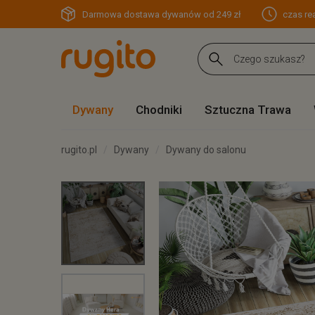
Darmowa dostawa dywanów od 249 zł
czas rea
Dywany
Chodniki
Sztuczna Trawa
rugito.pl
Dywany
Dywany do salonu