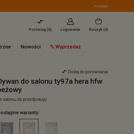
Kontakt
Porównaj (
0
)
Logowanie
Koszyk
(0)
trzne
Nowości
% Wyprzedaż
Dodaj do porównania
Dywan do salonu ty97a hera hfw
beżowy
o salonu, do przedpokoju
ostępne warianty: