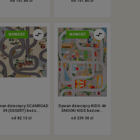
od 151.80 zł
od 151.80 zł
NOWOŚĆ
NOWOŚĆ
wan dziecięcy SCANROAD
Dywan dziecięcy KIDS-46
39 (DESERT) beżo...
SNOOKI KIDS beżow...
od 82.13 zł
od 239.36 zł