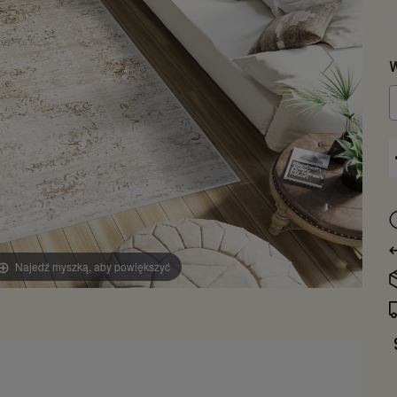
W
Najedź myszką, aby powiększyć