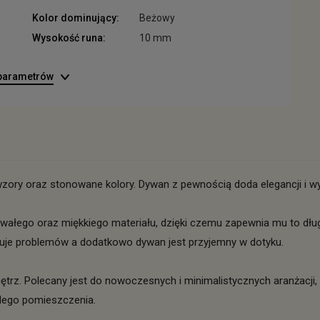
Kolor dominujący:
Beżowy
Wysokość runa:
10 mm
 parametrów
ory oraz stonowane kolory. Dywan z pewnością doda elegancji i w
trwałego oraz miękkiego materiału, dzięki czemu zapewnia mu to d
duje problemów a dodatkowo dywan jest przyjemny w dotyku.
trz. Polecany jest do nowoczesnych i minimalistycznych aranżacji, 
dego pomieszczenia.