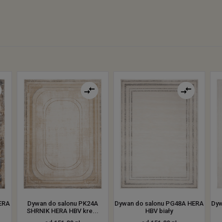
ERA
Dywan do salonu PK24A
Dywan do salonu PG48A HERA
Dyw
SHRNIK HERA HBV kre...
HBV biały