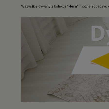
Wszystkie dywany z kolekcji
“Hera”
można zobaczyć 