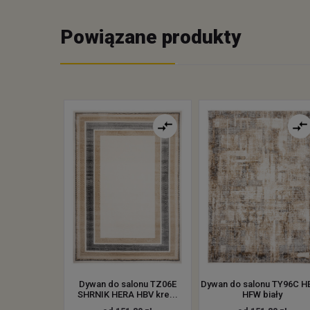
Powiązane produkty
Dywan do salonu TZ06E
Dywan do salonu TY96C H
SHRNIK HERA HBV kre...
HFW biały