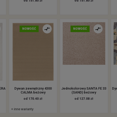
od 151.80 zł
od 151.80 zł
NOWOŚĆ
NOWOŚĆ
HERA
Dywan zewnętrzny 4300
Jednokolorowy SANTA FE 33
Dy
CALMA beżowy
(SAND) beżowy
od 170.40 zł
od 127.08 zł
+ inne warianty