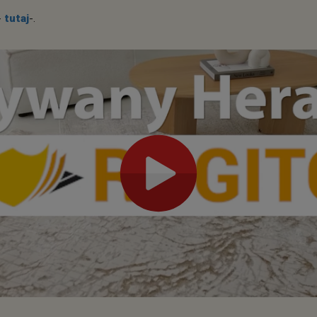
-
tutaj
-.