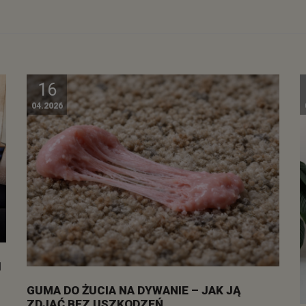
16
04.2026
I
GUMA DO ŻUCIA NA DYWANIE – JAK JĄ
ZDJĄĆ BEZ USZKODZEŃ