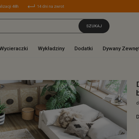
lizacji 48h
14 dni na zwrot
SZUKAJ
Wycieraczki
Wykładziny
Dodatki
Dywany Zewnę
d
D