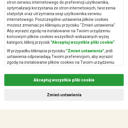
stron serwisu internetowego do preferencji użytkownika,
optymalizacji korzystania ze stron internetowych, tworzenia
statystyk oraz utrzymania sesji użytkownika serwisu
internetowego. Poszczególne ustawienia plików cookies
Dywany Kraków
możesz zmieniać po kliknięciu przycisku "Zmień ustawienia".
Aby wyrazić zgodę na instalowanie na Twoim urządzeniu
Dywany Poznań
końcowym plików cookies wszystkich wskazanych wyżej
Dywany Gdynia
kategorii, kliknij przycisk
"Akceptuj wszystkie pliki cookie"
.
Dywany Białystok
W przypadku kliknięcia przycisku
"Zmień ustawienia"
, jeśli
ustawienia odpowiadają Twoim preferencjom, aby wyrazić
zgodę na instalowanie plików cookies na Twoim urządzeniu
końcowym w wybranym przez Ciebie zakresie, kliknij przycisk
"Zapisz i zaakceptuj"
.
Dywany Kielce
Akceptuj wszystkie pliki cookie
Podstawą przetwarzania danych osobowych, w zakresie w
Dywany Gdańsk
jakim pliki cookie będą je zawierać, jest uzasadniony interes
administratora danych osobowych (Rugito Radosław Bartosik z
Dywany Toruń
Zmień ustawienia
siedzibą w Gowarczowie, ul. Aleja Wyzwolenia 61, 26-225
Dywany Bydgoszcz
Gowarczów) lub podmiotów trzecich, aby umożliwić
świadczonie wysokiej jakości usług w ramach naszej strony
internetowej oraz działań marketingowych administratora
danych osobowych oraz jego Zaufanych Partnerów.