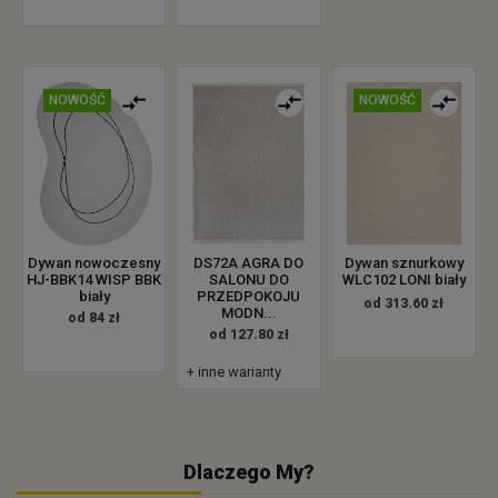
NOWOŚĆ
NOWOŚĆ
Dywan nowoczesny
DS72A AGRA DO
Dywan sznurkowy
HJ-BBK14 WISP BBK
SALONU DO
WLC102 LONI biały
biały
PRZEDPOKOJU
od 313.60 zł
MODN...
od 84 zł
od 127.80 zł
+ inne warianty
Dlaczego My?