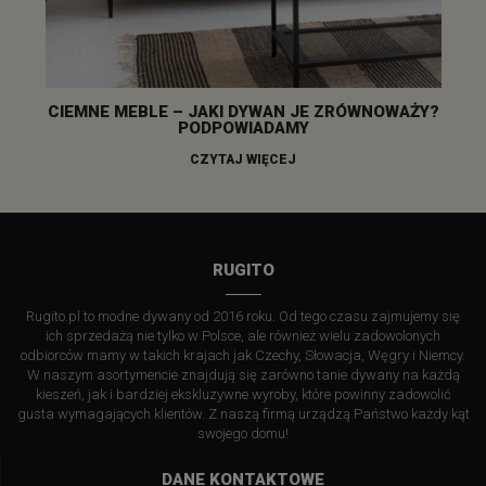
CIEMNE MEBLE – JAKI DYWAN JE ZRÓWNOWAŻY?
PODPOWIADAMY
CZYTAJ WIĘCEJ
RUGITO
Rugito.pl to modne dywany od 2016 roku. Od tego czasu zajmujemy się
ich sprzedażą nie tylko w Polsce, ale również wielu zadowolonych
odbiorców mamy w takich krajach jak Czechy, Słowacja, Węgry i Niemcy.
W naszym asortymencie znajdują się zarówno tanie dywany na każdą
kieszeń, jak i bardziej ekskluzywne wyroby, które powinny zadowolić
gusta wymagających klientów. Z naszą firmą urządzą Państwo każdy kąt
swojego domu!
DANE KONTAKTOWE