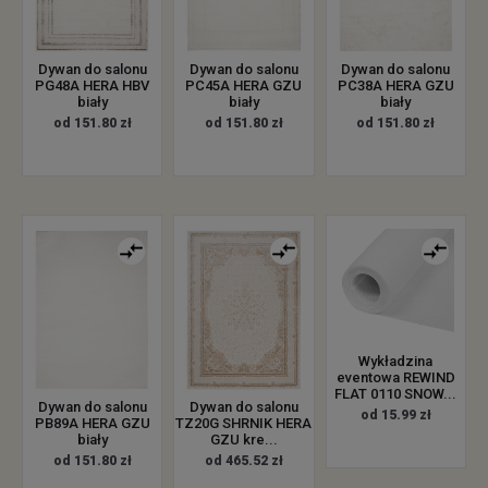
Dywan do salonu
Dywan do salonu
Dywan do salonu
PG48A HERA HBV
PC45A HERA GZU
PC38A HERA GZU
biały
biały
biały
od 151.80 zł
od 151.80 zł
od 151.80 zł
Wykładzina
eventowa REWIND
FLAT 0110 SNOW...
Dywan do salonu
Dywan do salonu
od 15.99 zł
PB89A HERA GZU
TZ20G SHRNIK HERA
biały
GZU kre...
od 151.80 zł
od 465.52 zł