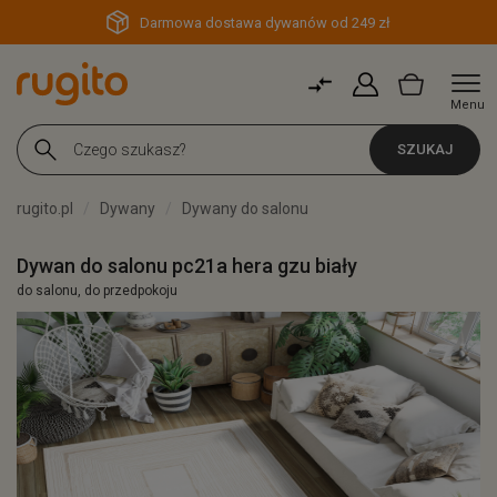
Darmowa dostawa dywanów od 249 zł
Menu
SZUKAJ
rugito.pl
Dywany
Dywany do salonu
Dywan do salonu pc21a hera gzu biały
do salonu, do przedpokoju