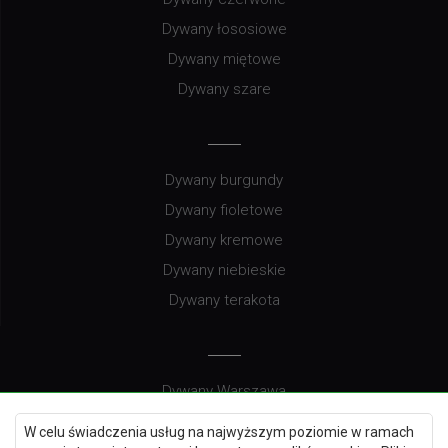
Dywany łososiowe
Dywany miętowe
Dywany szare
Dywany burgundy
Dywany fioletowe
Dywany kremowe
Dywany niebieskie
Dywany terakota
Dywany Warszawa
Dywany Wrocław
W celu świadczenia usług na najwyższym poziomie w ramach