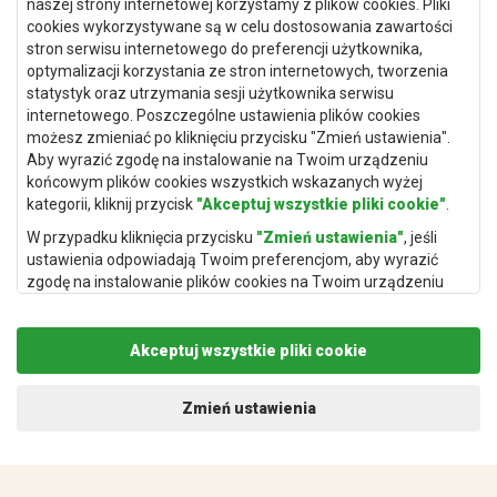
Dywany Szczecin
naszej strony internetowej korzystamy z plików cookies. Pliki
cookies wykorzystywane są w celu dostosowania zawartości
Dywany Lublin
stron serwisu internetowego do preferencji użytkownika,
optymalizacji korzystania ze stron internetowych, tworzenia
statystyk oraz utrzymania sesji użytkownika serwisu
internetowego. Poszczególne ustawienia plików cookies
Dywany Kraków
możesz zmieniać po kliknięciu przycisku "Zmień ustawienia".
Aby wyrazić zgodę na instalowanie na Twoim urządzeniu
Dywany Poznań
końcowym plików cookies wszystkich wskazanych wyżej
Dywany Gdynia
kategorii, kliknij przycisk
"Akceptuj wszystkie pliki cookie"
.
Dywany Białystok
W przypadku kliknięcia przycisku
"Zmień ustawienia"
, jeśli
ustawienia odpowiadają Twoim preferencjom, aby wyrazić
zgodę na instalowanie plików cookies na Twoim urządzeniu
końcowym w wybranym przez Ciebie zakresie, kliknij przycisk
"Zapisz i zaakceptuj"
.
Dywany Kielce
Akceptuj wszystkie pliki cookie
Podstawą przetwarzania danych osobowych, w zakresie w
Dywany Gdańsk
jakim pliki cookie będą je zawierać, jest uzasadniony interes
administratora danych osobowych (Rugito Radosław Bartosik z
Dywany Toruń
Zmień ustawienia
siedzibą w Gowarczowie, ul. Aleja Wyzwolenia 61, 26-225
Dywany Bydgoszcz
Gowarczów) lub podmiotów trzecich, aby umożliwić
świadczonie wysokiej jakości usług w ramach naszej strony
internetowej oraz działań marketingowych administratora