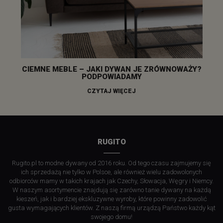
CIEMNE MEBLE – JAKI DYWAN JE ZRÓWNOWAŻY?
PODPOWIADAMY
CZYTAJ WIĘCEJ
RUGITO
Rugito.pl to modne dywany od 2016 roku. Od tego czasu zajmujemy się
ich sprzedażą nie tylko w Polsce, ale również wielu zadowolonych
odbiorców mamy w takich krajach jak Czechy, Słowacja, Węgry i Niemcy.
W naszym asortymencie znajdują się zarówno tanie dywany na każdą
kieszeń, jak i bardziej ekskluzywne wyroby, które powinny zadowolić
gusta wymagających klientów. Z naszą firmą urządzą Państwo każdy kąt
swojego domu!