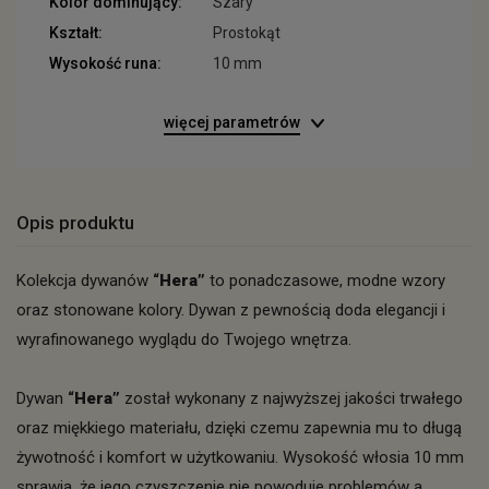
Kolor dominujący:
Szary
Kształt:
Prostokąt
Wysokość runa:
10 mm
więcej parametrów
Opis produktu
Kolekcja dywanów
“Hera”
to ponadczasowe, modne wzory
oraz stonowane kolory. Dywan z pewnością doda elegancji i
wyrafinowanego wyglądu do Twojego wnętrza.
Dywan
“Hera”
został wykonany z najwyższej jakości trwałego
oraz miękkiego materiału, dzięki czemu zapewnia mu to długą
żywotność i komfort w użytkowaniu. Wysokość włosia 10 mm
sprawia, że jego czyszczenie nie powoduje problemów a