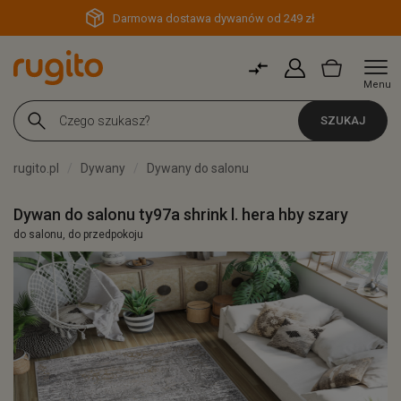
Darmowa dostawa dywanów od 249 zł
Menu
SZUKAJ
rugito.pl
Dywany
Dywany do salonu
Dywan do salonu ty97a shrink l. hera hby szary
do salonu, do przedpokoju