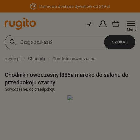
Darmowa dostawa dywanów od 249 zł
Menu
SZUKAJ
rugito.pl
Chodniki
Chodniki nowoczesne
Chodnik nowoczesny l885a maroko do salonu do
przedpokoju czarny
nowoczesne, do przedpokoju