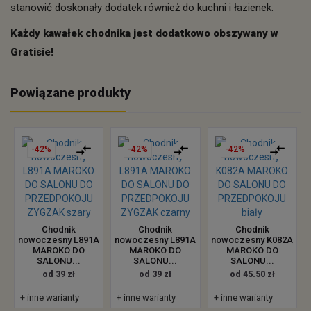
stanowić doskonały dodatek również do kuchni i łazienek.
Każdy kawałek chodnika jest dodatkowo obszywany w
Gratisie!
Powiązane produkty
-42%
-42%
-42%
Chodnik
Chodnik
Chodnik
nowoczesny L891A
nowoczesny L891A
nowoczesny K082A
MAROKO DO
MAROKO DO
MAROKO DO
SALONU...
SALONU...
SALONU...
od 39 zł
od 39 zł
od 45.50 zł
+ inne warianty
+ inne warianty
+ inne warianty