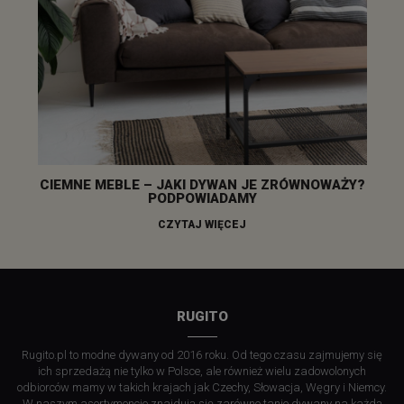
CIEMNE MEBLE – JAKI DYWAN JE ZRÓWNOWAŻY?
PODPOWIADAMY
CZYTAJ WIĘCEJ
RUGITO
Rugito.pl to modne dywany od 2016 roku. Od tego czasu zajmujemy się
ich sprzedażą nie tylko w Polsce, ale również wielu zadowolonych
odbiorców mamy w takich krajach jak Czechy, Słowacja, Węgry i Niemcy.
W naszym asortymencie znajdują się zarówno tanie dywany na każdą