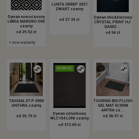
LUNTA GRREP 2021
ZWART czarny
Dywan nowoczesny
Dywan młodzieżowy
od 27.34 zł
L885A MAROKO O0X
CRYSTAL PRINT HJ-
czarny
GA002 ...
od 29.52 zł
od 54 zł
+ inne warianty
NOWOŚĆ
TAVANA ST-P 0900
TOURING 850 PLUSH
ANTHRA czarny
GEL MAT R/2098
ANTRA cz...
Dywan sznurkowy
od 35.79 zł
od 38.97 zł
WLC104 LONI czarny
od 313.60 zł