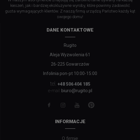
kieszeń, jak i bardziej ekskluzywne wyroby, które powinny zadowolić
gusta wymagających klientów. Z naszą firmą urządzą Państwo każdy kąt
swojego domu!
DANE KONTAKTOWE
Rugito
Aleja Wyzwolenia 61
26-225 Gowarczów
Infolinia pon-pt 10:00-15:00
tel.
+48 506 404 185
biuro@rugito.pl
e-mail:
INFORMACJE
O firmie