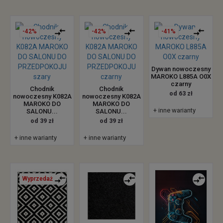
-42%
-42%
-41%
Dywan nowoczesny
MAROKO L885A O0X
czarny
Chodnik
Chodnik
od 63 zł
nowoczesny K082A
nowoczesny K082A
MAROKO DO
MAROKO DO
+ inne warianty
SALONU...
SALONU...
od 39 zł
od 39 zł
+ inne warianty
+ inne warianty
Wyprzedaż