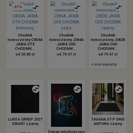
-61%
Chodnik
Chodnik
Chodnik
nowoczesny C804A
nowoczesny J384A
nowoczesny J382B
JAWA OTX
JAWA O0X
JAWA O0X
CHODNIK...
CHODNIK...
CHODNIK...
od 30.80 zł
od 79.47 zł
od 79.47 zł
+ inne warianty
LUNTA GRREP 2021
TAVANA ST-P 0900
ZWART czarny
ANTHRA czarny
Dywan młodzieżowy