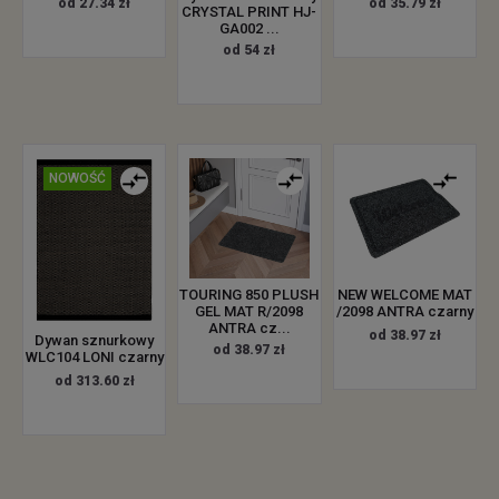
od 27.34 zł
od 35.79 zł
CRYSTAL PRINT HJ-
GA002 ...
od 54 zł
NOWOŚĆ
TOURING 850 PLUSH
NEW WELCOME MAT
GEL MAT R/2098
/2098 ANTRA czarny
ANTRA cz...
od 38.97 zł
Dywan sznurkowy
od 38.97 zł
WLC104 LONI czarny
od 313.60 zł