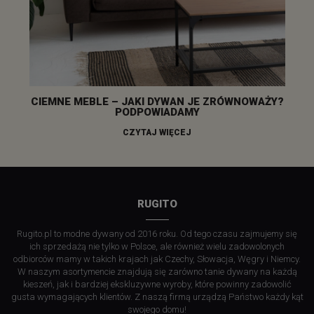
CIEMNE MEBLE – JAKI DYWAN JE ZRÓWNOWAŻY?
PODPOWIADAMY
CZYTAJ WIĘCEJ
RUGITO
Rugito.pl to modne dywany od 2016 roku. Od tego czasu zajmujemy się
ich sprzedażą nie tylko w Polsce, ale również wielu zadowolonych
odbiorców mamy w takich krajach jak Czechy, Słowacja, Węgry i Niemcy.
W naszym asortymencie znajdują się zarówno tanie dywany na każdą
kieszeń, jak i bardziej ekskluzywne wyroby, które powinny zadowolić
gusta wymagających klientów. Z naszą firmą urządzą Państwo każdy kąt
swojego domu!