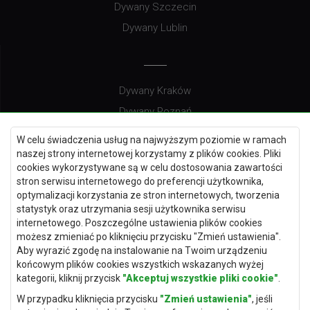
Dywany Szczecin
Dywany Lublin
Dywany Kraków
Dywany Poznań
Dywany Gdynia
W celu świadczenia usług na najwyższym poziomie w ramach
Dywany Białystok
naszej strony internetowej korzystamy z plików cookies. Pliki
cookies wykorzystywane są w celu dostosowania zawartości
stron serwisu internetowego do preferencji użytkownika,
optymalizacji korzystania ze stron internetowych, tworzenia
statystyk oraz utrzymania sesji użytkownika serwisu
Dywany Kielce
internetowego. Poszczególne ustawienia plików cookies
Dywany Gdańsk
możesz zmieniać po kliknięciu przycisku "Zmień ustawienia".
Aby wyrazić zgodę na instalowanie na Twoim urządzeniu
Dywany Toruń
końcowym plików cookies wszystkich wskazanych wyżej
Dywany Bydgoszcz
kategorii, kliknij przycisk
"Akceptuj wszystkie pliki cookie"
.
W przypadku kliknięcia przycisku
"Zmień ustawienia"
, jeśli