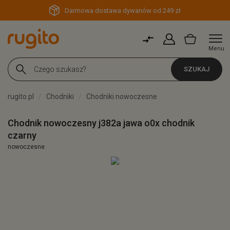
Darmowa dostawa dywanów od 249 zł
Menu
SZUKAJ
rugito.pl
Chodniki
Chodniki nowoczesne
Chodnik nowoczesny j382a jawa o0x chodnik
czarny
nowoczesne