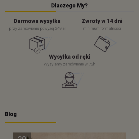
Dlaczego My?
Darmowa wysyłka
Zwroty w 14 dni
przy zamówieniu powyżej 249 zł
minimum formalności
Wysyłka od ręki
Wysyłamy zamówienie w 72h
Blog