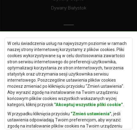
Dywany Białystok
Dywany Kielce
W celu świadczenia usług na najwyższym poziomie w ramach
Dywany Gdańsk
naszej strony internetowej korzystamy z plików cookies. Pliki
Dywany Toruń
cookies wykorzystywane są w celu dostosowania zawartości
stron serwisu internetowego do preferencji użytkownika,
Dywany Bydgoszcz
optymalizacji korzystania ze stron internetowych, tworzenia
statystyk oraz utrzymania sesji użytkownika serwisu
internetowego. Poszczególne ustawienia plików cookies
możesz zmieniać po kliknięciu przycisku "Zmień ustawienia".
Dywany Łódź
Aby wyrazić zgodę na instalowanie na Twoim urządzeniu
końcowym plików cookies wszystkich wskazanych wyżej
Dywany Katowice
kategorii, kliknij przycisk
"Akceptuj wszystkie pliki cookie"
.
Dywany Rzeszów
W przypadku kliknięcia przycisku
"Zmień ustawienia"
, jeśli
Dywany Częstochowa
ustawienia odpowiadają Twoim preferencjom, aby wyrazić
zgodę na instalowanie plików cookies na Twoim urządzeniu
końcowym w wybranym przez Ciebie zakresie, kliknij przycisk