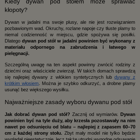
Kiedy dywan pod stołem może sprawiać
kłopoty?
Dywan w jadalni ma swoje plusy, ale nie jest rozwiązaniem
pozbawionym wad. Okruchy, rozlane napoje czy tłuste plamy to
niemal codzienność w miejscu, gdzie spożywa się posiłki.
Dlatego
dywan pod stół w jadalni
powinien być wykonany z
materiału odpornego na zabrudzenia i łatwego w
pielęgnacji.
Szczególną uwagę na ten aspekt powinny zwrócić rodziny z
dziećmi oraz właściciele zwierząt. W takich domach sprawdzą
się najlepiej dywany z włókien syntetycznych lub
dywany z
krótkim włosiem
. Można je szybko odkurzyć, a drobne plamy
usunąć bez większego wysiłku.
Najważniejsze zasady wyboru dywanu pod stół
Jak dobrać dywan pod stół?
Zacznij od wymiarów.
Dywan
powinien być na tyle duży, aby krzesła pozostawały na nim
nawet po odsunięciu od blatu – najlepiej z zapasem 60–70
cm z każdej strony stołu.
Zbyt mały model nie tylko będzie
wyglądał nieestetycznie, lecz także utrudni wygodne odsuwanie