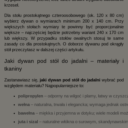
krzeseł.
Dla stołu prostokątnego czteroosobowego (ok. 120 x 80 cm)
wybierz dywan o wymiarach minimum 200 x 140 cm. Przy
większych stołach wymiary te powinny być proporcjonalnie
większe – najczęściej będzie potrzebny wariant 240 x 170 cm
lub większy. W przypadku stołów owalnych stosuj te same
zasady co dla prostokątnych. O doborze dywanu pod okrągły
stół przeczytasz w dalszej części artykułu.
Jaki dywan pod stół do jadalni – materiały i
tkaniny
Zastanawiasz się,
jaki dywan pod stół do jadalni
wybrać pod
względem materiału? Najpopularniejsze to:
polipropylen
 – odporny na wilgoć i plamy, łatwy w czysz
wełna
 – naturalna, trwała i elegancka; wymaga jednak ostr
bawełna
 – miękka i przyjemna w dotyku; wiele modeli moż
juta i sizal
 – naturalne włókna o surowym, skandynawskim 