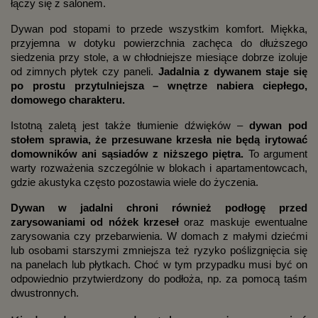
łączy się z salonem.
Dywan pod stopami to przede wszystkim komfort. Miękka,
przyjemna w dotyku powierzchnia zachęca do dłuższego
siedzenia przy stole, a w chłodniejsze miesiące dobrze izoluje
od zimnych płytek czy paneli.
Jadalnia z dywanem staje się
po prostu przytulniejsza – wnętrze nabiera ciepłego,
domowego charakteru.
Istotną zaletą jest także tłumienie dźwięków –
dywan pod
stołem sprawia, że przesuwane krzesła nie będą irytować
domowników ani sąsiadów z niższego piętra.
To argument
warty rozważenia szczególnie w blokach i apartamentowcach,
gdzie akustyka często pozostawia wiele do życzenia.
Dywan w jadalni chroni również podłogę przed
zarysowaniami od nóżek krzeseł
oraz maskuje ewentualne
zarysowania czy przebarwienia. W domach z małymi dziećmi
lub osobami starszymi zmniejsza też ryzyko poślizgnięcia się
na panelach lub płytkach. Choć w tym przypadku musi być on
odpowiednio przytwierdzony do podłoża, np. za pomocą taśm
dwustronnych.