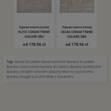
esny
Dywan nowoczesny
Dywan nowoczesny
Dyw
ND
SL01C CERAM TREND
SE24A CERAM TREND
SE2
zary
SQUARE QBS
SQUARE QBS
zł
od 178.56 zł
od 178.56 zł
o
Tagi:
dywan do jadalni
dywan pod stół
dywany do jadalni
dywany nowoczesne
dywany do salonu
dywany syntetyczne
dywany z krótkim włosiem
dywany łatwe w czyszczeniu
dywany okrągłe pod stół
sklep z dywanami