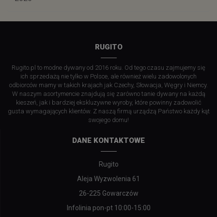
RUGITO
Rugito.pl to modne dywany od 2016 roku. Od tego czasu zajmujemy się
ich sprzedażą nie tylko w Polsce, ale również wielu zadowolonych
odbiorców mamy w takich krajach jak Czechy, Słowacja, Węgry i Niemcy.
W naszym asortymencie znajdują się zarówno tanie dywany na każdą
kieszeń, jak i bardziej ekskluzywne wyroby, które powinny zadowolić
gusta wymagających klientów. Z naszą firmą urządzą Państwo każdy kąt
swojego domu!
DANE KONTAKTOWE
Rugito
Aleja Wyzwolenia 61
26-225 Gowarczów
Infolinia pon-pt 10:00-15:00