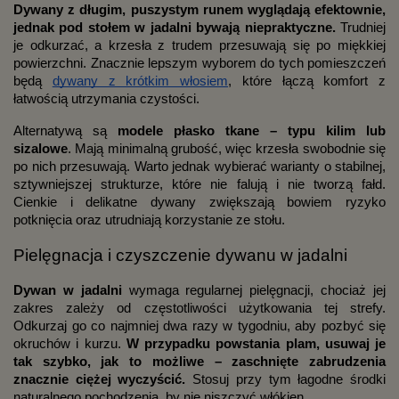
Dywany z długim, puszystym runem wyglądają efektownie,
jednak pod stołem w jadalni bywają niepraktyczne.
Trudniej
je odkurzać, a krzesła z trudem przesuwają się po miękkiej
powierzchni. Znacznie lepszym wyborem do tych pomieszczeń
będą
dywany z krótkim włosiem
, które łączą komfort z
łatwością utrzymania czystości.
Alternatywą są
modele płasko tkane – typu kilim lub
sizalowe
. Mają minimalną grubość, więc krzesła swobodnie się
po nich przesuwają. Warto jednak wybierać warianty o stabilnej,
sztywniejszej strukturze, które nie falują i nie tworzą fałd.
Cienkie i delikatne dywany zwiększają bowiem ryzyko
potknięcia oraz utrudniają korzystanie ze stołu.
Pielęgnacja i czyszczenie dywanu w jadalni
Dywan w jadalni
wymaga regularnej pielęgnacji, chociaż jej
zakres zależy od częstotliwości użytkowania tej strefy.
Odkurzaj go co najmniej dwa razy w tygodniu, aby pozbyć się
okruchów i kurzu.
W przypadku powstania plam, usuwaj je
tak szybko, jak to możliwe – zaschnięte zabrudzenia
znacznie ciężej wyczyścić.
Stosuj przy tym łagodne środki
naturalnego pochodzenia, by nie niszczyć włókien.