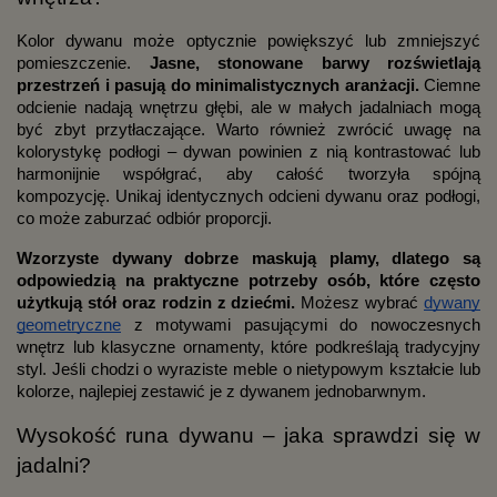
Kolor dywanu może optycznie powiększyć lub zmniejszyć
pomieszczenie.
Jasne, stonowane barwy rozświetlają
przestrzeń i pasują do minimalistycznych aranżacji.
Ciemne
odcienie nadają wnętrzu głębi, ale w małych jadalniach mogą
być zbyt przytłaczające. Warto również zwrócić uwagę na
kolorystykę podłogi – dywan powinien z nią kontrastować lub
harmonijnie współgrać, aby całość tworzyła spójną
kompozycję. Unikaj identycznych odcieni dywanu oraz podłogi,
co może zaburzać odbiór proporcji.
Wzorzyste dywany dobrze maskują plamy,
dlatego są
odpowiedzią na praktyczne potrzeby osób, które często
użytkują stół oraz rodzin z dziećmi.
Możesz wybrać
dywany
geometryczne
z motywami pasującymi do nowoczesnych
wnętrz lub klasyczne ornamenty, które podkreślają tradycyjny
styl. Jeśli chodzi o wyraziste meble o nietypowym kształcie lub
kolorze, najlepiej zestawić je z dywanem jednobarwnym.
Wysokość runa dywanu – jaka sprawdzi się w
jadalni?