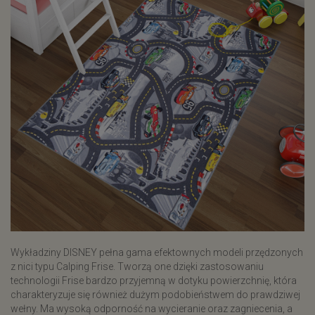
Wykładziny DISNEY pełna gama efektownych modeli przędzonych
z nici typu Calping Frise. Tworzą one dzięki zastosowaniu
technologii Frise bardzo przyjemną w dotyku powierzchnię, która
charakteryzuje się również dużym podobieństwem do prawdziwej
wełny. Ma wysoką odporność na wycieranie oraz zagniecenia, a