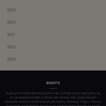
2023
2022
2021
2025
2020
RUGITO
Rugito.pl to modne dywany od 2016 roku. Od tego czasu zajmujemy się
ich sprzedażą nie tylko w Polsce, ale również wielu zadowolonych
odbiorców mamy w takich krajach jak Czechy, Słowacja, Węgry i Niemcy.
W naszym asortymencie znajdują się zarówno tanie dywany na każdą