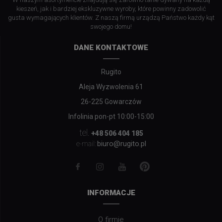
kieszeń, jak i bardziej ekskluzywne wyroby, które powinny zadowolić
gusta wymagających klientów. Z naszą firmą urządzą Państwo każdy kąt
swojego domu!
DANE KONTAKTOWE
Rugito
Aleja Wyzwolenia 61
26-225 Gowarczów
Infolinia pon-pt 10:00-15:00
tel.
+48 506 404 185
biuro@rugito.pl
e-mail:
INFORMACJE
O firmie