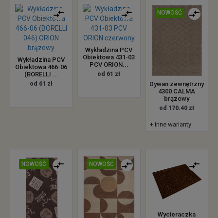
NOWOŚĆ
Wykładzina PCV
Obiektowa 431-03
Wykładzina PCV
PCV ORION...
Obiektowa 466-06
(BORELLI ...
od 61 zł
Dywan zewnętrzny
od 61 zł
4300 CALMA
brązowy
od 170.40 zł
+ inne warianty
NOWOŚĆ
NOWOŚĆ
Wycieraczka