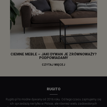
CIEMNE MEBLE – JAKI DYWAN JE ZRÓWNOWAŻY?
PODPOWIADAMY
CZYTAJ WIĘCEJ
RUGITO
Rugito.pl to modne dywany od 2016 roku. Od tego czasu zajmujemy się
ich sprzedażą nie tylko w Polsce, ale również wielu zadowolonych