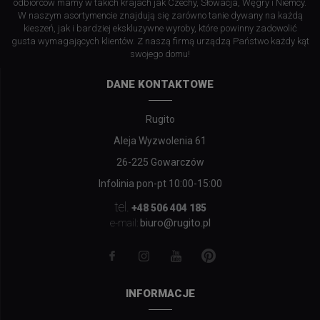
odbiorców mamy w takich krajach jak Czechy, Słowacja, Węgry i Niemcy.
W naszym asortymencie znajdują się zarówno tanie dywany na każdą
kieszeń, jak i bardziej ekskluzywne wyroby, które powinny zadowolić
gusta wymagających klientów. Z naszą firmą urządzą Państwo każdy kąt
swojego domu!
DANE KONTAKTOWE
Rugito
Aleja Wyzwolenia 61
26-225 Gowarczów
Infolinia pon-pt 10:00-15:00
tel.
+48 506 404 185
biuro@rugito.pl
e-mail:
INFORMACJE