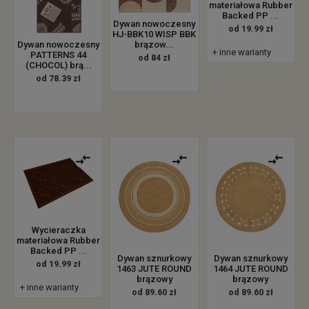
materiałowa Rubber
Backed PP ...
Dywan nowoczesny
od 19.99 zł
HJ-BBK10 WISP BBK
brązow...
Dywan nowoczesny
+ inne warianty
PATTERNS 44
od 84 zł
(CHOCOL) brą...
od 78.39 zł
Wycieraczka
materiałowa Rubber
Backed PP ...
Dywan sznurkowy
Dywan sznurkowy
od 19.99 zł
1463 JUTE ROUND
1464 JUTE ROUND
brązowy
brązowy
+ inne warianty
od 89.60 zł
od 89.60 zł