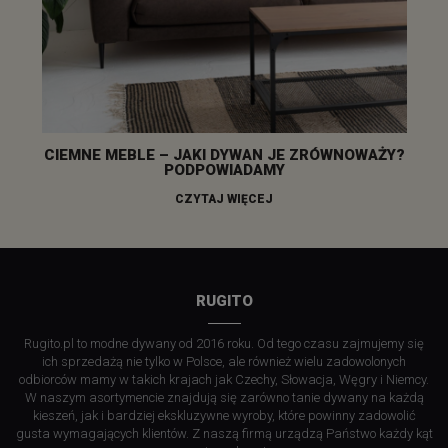
CIEMNE MEBLE – JAKI DYWAN JE ZRÓWNOWAŻY?
PODPOWIADAMY
CZYTAJ WIĘCEJ
RUGITO
Rugito.pl to modne dywany od 2016 roku. Od tego czasu zajmujemy się
ich sprzedażą nie tylko w Polsce, ale również wielu zadowolonych
odbiorców mamy w takich krajach jak Czechy, Słowacja, Węgry i Niemcy.
W naszym asortymencie znajdują się zarówno tanie dywany na każdą
kieszeń, jak i bardziej ekskluzywne wyroby, które powinny zadowolić
gusta wymagających klientów. Z naszą firmą urządzą Państwo każdy kąt