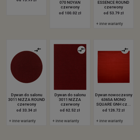
070 NOYAN
ESSENCE ROUND
czerwony
czerwony
od 100.02 zł
od 53.79 zł
+ inne warianty
Dywan do salonu
Dywan do salonu
Dywan nowoczesny
3011 NIZZA ROUND
3011 NIZZA
6365A MONO
czerwony
czerwony
SQUARE GNH cz...
od 33.34 zł
od 62.52 zł
od 126.72 zł
+ inne warianty
+ inne warianty
+ inne warianty