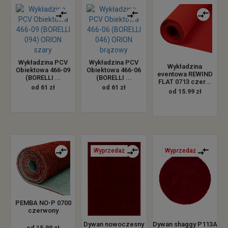
Wykładzina PCV
Wykładzina PCV
Wykładzina
Obiektowa 466-09
Obiektowa 466-06
eventowa REWIND
(BORELLI ...
(BORELLI ...
FLAT 0713 czer...
od 61 zł
od 61 zł
od 15.99 zł
Wyprzedaż
Wyprzedaż
PEMBA NO-P 0700
czerwony
Dywan nowoczesny
Dywan shaggy P113A
od 15.99 zł