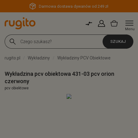
Darmowa dostawa dywanów od 249 zł
Menu
SZUKAJ
rugito.pl
Wykładziny
Wykładziny PCV Obiektowe
Wykładzina pcv obiektowa 431-03 pcv orion
czerwony
pcv obiektowe