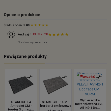
Opinie o produkcie
Średnia ocen:
5.00
13.03.2020
Andrzej
Solidna wycieraczka
Powiązane produkty
Wyprzedaż
Wycieraczka
STARLIGHT 4
STARLIGHT 1 CM -
materiałowa VELVET
Antraciet CM -
border 3 cm beżowy
A5142-1 Do...
border 3 cm cz...
od 38.96 zł