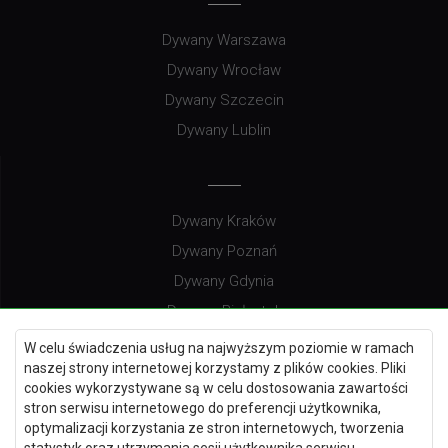
Dywany Warszawa
Dywany Wrocław
Dywany Szczecin
Dywany Lublin
Dywany Kraków
Dywany Poznań
Dywany Gdynia
Dywany Białystok
W celu świadczenia usług na najwyższym poziomie w ramach
naszej strony internetowej korzystamy z plików cookies. Pliki
cookies wykorzystywane są w celu dostosowania zawartości
Dywany Kielce
stron serwisu internetowego do preferencji użytkownika,
optymalizacji korzystania ze stron internetowych, tworzenia
Dywany Gdańsk