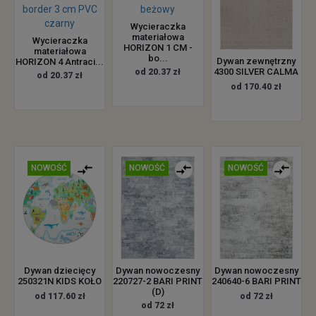
Wycieraczka
materiałowa
Wycieraczka
HORIZON 1 CM -
materiałowa
bo...
Dywan zewnętrzny
HORIZON 4 Antraci...
4300 SILVER CALMA
od 20.37 zł
od 20.37 zł
od 170.40 zł
NOWOŚĆ
NOWOŚĆ
NOWOŚĆ
Dywan dziecięcy
Dywan nowoczesny
Dywan nowoczesny
250321N KIDS KOŁO
220727-2 BARI PRINT
240640-6 BARI PRINT
(D)
od 117.60 zł
od 72 zł
od 72 zł