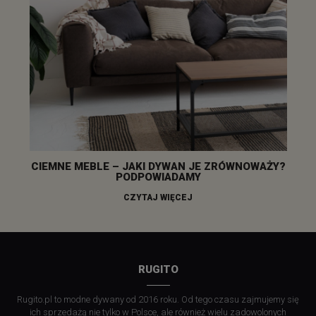
CIEMNE MEBLE – JAKI DYWAN JE ZRÓWNOWAŻY?
PODPOWIADAMY
CZYTAJ WIĘCEJ
RUGITO
Rugito.pl to modne dywany od 2016 roku. Od tego czasu zajmujemy się
ich sprzedażą nie tylko w Polsce, ale również wielu zadowolonych