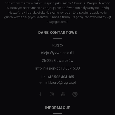
odbiorców mamy w takich krajach jak Czechy, Słowacja, Węgry i Niemcy.
W naszym asortymencie znajdują się zarówno tanie dywany na każdą
kieszeń, jak i bardziej ekskluzywne wyroby, które powinny zadowolić
gusta wymagających klientów. Z naszą firmą urządzą Państwo każdy kąt
swojego domu!
DANE KONTAKTOWE
Rugito
Aleja Wyzwolenia 61
26-225 Gowarczów
Infolinia pon-pt 10:00-15:00
tel.
+48 506 404 185
biuro@rugito.pl
e-mail:
INFORMACJE