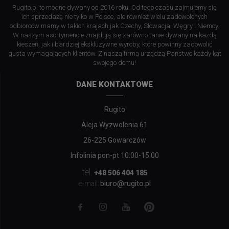
Rugito.pl to modne dywany od 2016 roku. Od tego czasu zajmujemy się
ich sprzedażą nie tylko w Polsce, ale również wielu zadowolonych
odbiorców mamy w takich krajach jak Czechy, Słowacja, Węgry i Niemcy.
W naszym asortymencie znajdują się zarówno tanie dywany na każdą
kieszeń, jak i bardziej ekskluzywne wyroby, które powinny zadowolić
gusta wymagających klientów. Z naszą firmą urządzą Państwo każdy kąt
swojego domu!
DANE KONTAKTOWE
Rugito
Aleja Wyzwolenia 61
26-225 Gowarczów
Infolinia pon-pt 10:00-15:00
tel.
+48 506 404 185
biuro@rugito.pl
e-mail: