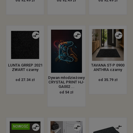
od 92.49 zł
od 92.49 zł
od 92.49 zł
LUNTA GRREP 2021
TAVANA ST-P 0900
ZWART czarny
ANTHRA czarny
Dywan młodzieżowy
od 27.34 zł
od 35.79 zł
CRYSTAL PRINT HJ-
GA002 ...
od 54 zł
NOWOŚĆ