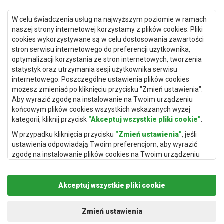
Dywany Gdańsk
W celu świadczenia usług na najwyższym poziomie w ramach
Dywany Toruń
naszej strony internetowej korzystamy z plików cookies. Pliki
cookies wykorzystywane są w celu dostosowania zawartości
Dywany Bydgoszcz
stron serwisu internetowego do preferencji użytkownika,
optymalizacji korzystania ze stron internetowych, tworzenia
statystyk oraz utrzymania sesji użytkownika serwisu
internetowego. Poszczególne ustawienia plików cookies
Dywany Łódź
możesz zmieniać po kliknięciu przycisku "Zmień ustawienia".
Aby wyrazić zgodę na instalowanie na Twoim urządzeniu
Dywany Katowice
końcowym plików cookies wszystkich wskazanych wyżej
Dywany Rzeszów
kategorii, kliknij przycisk
"Akceptuj wszystkie pliki cookie"
.
Dywany Częstochowa
W przypadku kliknięcia przycisku
"Zmień ustawienia"
, jeśli
ustawienia odpowiadają Twoim preferencjom, aby wyrazić
zgodę na instalowanie plików cookies na Twoim urządzeniu
końcowym w wybranym przez Ciebie zakresie, kliknij przycisk
"Zapisz i zaakceptuj"
.
Akceptuj wszystkie pliki cookie
Podstawą przetwarzania danych osobowych, w zakresie w
jakim pliki cookie będą je zawierać, jest uzasadniony interes
Copyright © 2019
Rugito
. Wszelkie prawa zastrzeżone.
administratora danych osobowych (Rugito Radosław Bartosik z
Projekt i realizacja:
dimax.pl
Zmień ustawienia
siedzibą w Gowarczowie, ul. Aleja Wyzwolenia 61, 26-225