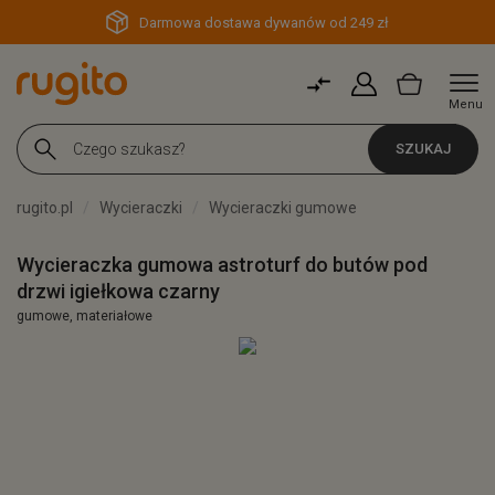
Darmowa dostawa dywanów od 249 zł
Menu
SZUKAJ
rugito.pl
Wycieraczki
Wycieraczki gumowe
Wycieraczka gumowa astroturf do butów pod
drzwi igiełkowa czarny
gumowe, materiałowe