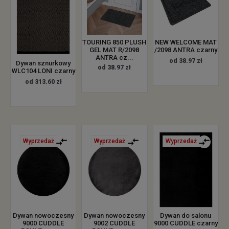
TOURING 850 PLUSH
NEW WELCOME MAT
GEL MAT R/2098
/2098 ANTRA czarny
ANTRA cz...
od 38.97 zł
Dywan sznurkowy
od 38.97 zł
WLC104 LONI czarny
od 313.60 zł
Wyprzedaż
Wyprzedaż
Wyprzedaż
Dywan nowoczesny
Dywan nowoczesny
Dywan do salonu
9000 CUDDLE
9002 CUDDLE
9000 CUDDLE czarny