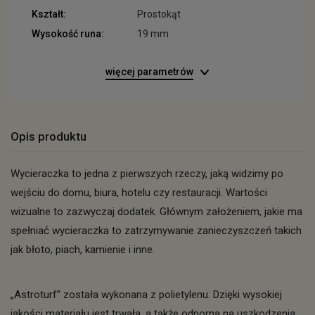
Kształt:
Prostokąt
Wysokość runa:
19 mm
więcej parametrów
Opis produktu
Wycieraczka to jedna z pierwszych rzeczy, jaką widzimy po
wejściu do domu, biura, hotelu czy restauracji. Wartości
wizualne to zazwyczaj dodatek. Głównym założeniem, jakie ma
spełniać wycieraczka to zatrzymywanie zanieczyszczeń takich
jak błoto, piach, kamienie i inne.
„Astroturf” została wykonana z polietylenu. Dzięki wysokiej
jakości materiału jest trwała, a także odporna na uszkodzenia.