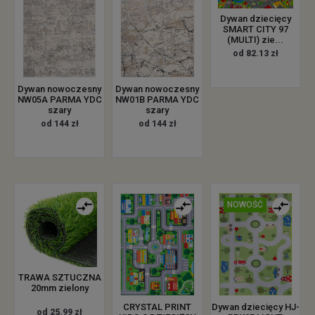
Dywan dziecięcy
SMART CITY 97
(MULTI) zie...
od 82.13 zł
Dywan nowoczesny
Dywan nowoczesny
NW05A PARMA YDC
NW01B PARMA YDC
szary
szary
od 144 zł
od 144 zł
NOWOŚĆ
TRAWA SZTUCZNA
20mm zielony
CRYSTAL PRINT
Dywan dziecięcy HJ-
od 25.99 zł