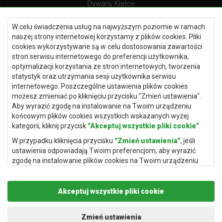
Dywany Kielce
Dywany Gdańsk
W celu świadczenia usług na najwyższym poziomie w ramach
Dywany Toruń
naszej strony internetowej korzystamy z plików cookies. Pliki
cookies wykorzystywane są w celu dostosowania zawartości
Dywany Bydgoszcz
stron serwisu internetowego do preferencji użytkownika,
optymalizacji korzystania ze stron internetowych, tworzenia
statystyk oraz utrzymania sesji użytkownika serwisu
internetowego. Poszczególne ustawienia plików cookies
Dywany Łódź
możesz zmieniać po kliknięciu przycisku "Zmień ustawienia".
Aby wyrazić zgodę na instalowanie na Twoim urządzeniu
Dywany Katowice
końcowym plików cookies wszystkich wskazanych wyżej
Dywany Rzeszów
kategorii, kliknij przycisk
"Akceptuj wszystkie pliki cookie"
.
Dywany Częstochowa
W przypadku kliknięcia przycisku
"Zmień ustawienia"
, jeśli
ustawienia odpowiadają Twoim preferencjom, aby wyrazić
zgodę na instalowanie plików cookies na Twoim urządzeniu
końcowym w wybranym przez Ciebie zakresie, kliknij przycisk
"Zapisz i zaakceptuj"
.
Akceptuj wszystkie pliki cookie
Podstawą przetwarzania danych osobowych, w zakresie w
jakim pliki cookie będą je zawierać, jest uzasadniony interes
Copyright © 2019
Rugito
. Wszelkie prawa zastrzeżone.
administratora danych osobowych (Rugito Radosław Bartosik z
Projekt i realizacja:
dimax.pl
Zmień ustawienia