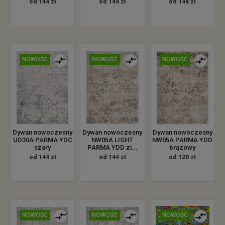
od 144 zł
od 144 zł
od 144 zł
NOWOŚĆ
NOWOŚĆ
NOWOŚĆ
Dywan nowoczesny
Dywan nowoczesny
Dywan nowoczesny
UD30A PARMA YDC
NW05A LIGHT
NW05A PARMA YDD
szary
PARMA YDD zi...
brązowy
od 144 zł
od 144 zł
od 120 zł
NOWOŚĆ
NOWOŚĆ
NOWOŚĆ