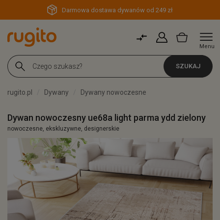
Darmowa dostawa dywanów od 249 zł
Menu
SZUKAJ
rugito.pl
Dywany
Dywany nowoczesne
Dywan nowoczesny ue68a light parma ydd zielony
nowoczesne, ekskluzywne, designerskie