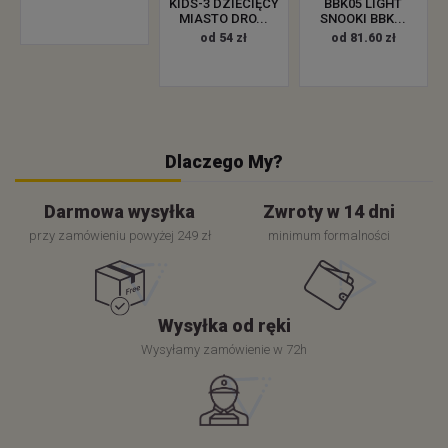
KIDS-3 DZIECIĘCY
BBK05 LIGHT
MIASTO DRO...
SNOOKI BBK...
od 54 zł
od 81.60 zł
Dlaczego My?
Darmowa wysyłka
Zwroty w 14 dni
przy zamówieniu powyżej 249 zł
minimum formalności
Wysyłka od ręki
Wysyłamy zamówienie w 72h