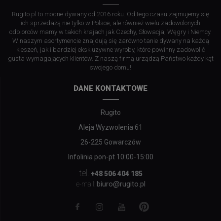
Rugito.pl to modne dywany od 2016 roku. Od tego czasu zajmujemy się
ich sprzedażą nie tylko w Polsce, ale również wielu zadowolonych
odbiorców mamy w takich krajach jak Czechy, Słowacja, Węgry i Niemcy.
W naszym asortymencie znajdują się zarówno tanie dywany na każdą
kieszeń, jak i bardziej ekskluzywne wyroby, które powinny zadowolić
gusta wymagających klientów. Z naszą firmą urządzą Państwo każdy kąt
swojego domu!
DANE KONTAKTOWE
Rugito
Aleja Wyzwolenia 61
26-225 Gowarczów
Infolinia pon-pt 10:00-15:00
tel.
+48 506 404 185
biuro@rugito.pl
e-mail: